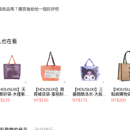
個商品嗎？購買後給他一個好評吧
人也在看
HOUSUXI】天
【HOUSUXI】周
【HOUSUXI】三
【HOUSU
都好袋-木槿紫
周補貨袋-蜜桃粉
麗鷗酷洛米-大臉小
點麻購物
小)【5周年慶↘三
(大)【5周年慶↘三
提袋【5周年慶↘
ㄤ【5周
$125
NT$150
NT$175
NT$200
75折】
件75折】
三件75折】
件75折】
有興趣的商品
全站排行