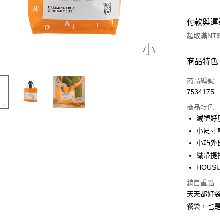
付款與運
超取滿NT$
付款方式
商品特色
信用卡一
商品編號
7534175
超商取貨
商品特色
LINE Pay
減塑好
小尺寸
Apple Pay
小巧外
街口支付
織帶提
HOUS
悠遊付
銷售重點
Google Pa
天天都好
大哥付你
餐袋，也
相關說明