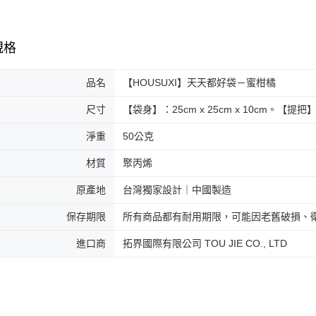
規格
品名
【HOUSUXI】天天都好袋－蜜柑橘
尺寸
【袋身】：25cm x 25cm x 10cm。【提把
淨重
50公克
材質
聚丙烯
原產地
台灣獨家設計｜中國製造
保存期限
所有商品都有耐用期限，可能因老舊破損、
進口商
拓界國際有限公司 TOU JIE CO., LTD