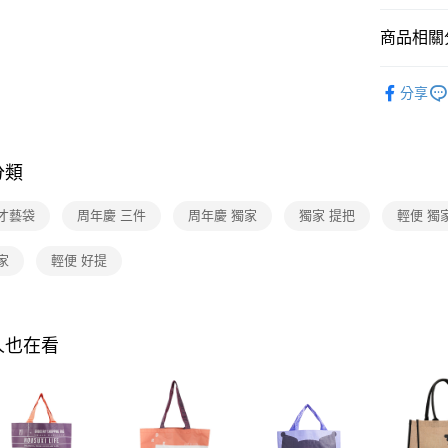
【大哥付
AFTEE先
1.本服務
商品相關分
2.付款方
相關說明
流程，驗
【關於「A
▎休閒旅
ATM付款
完成交易
AFTEE
分享
3.實際核
﹥手提袋 /
便利好安
4.訂單成
１．簡單
﹥兒童筆袋 
消。如遇
２．便利
運送方式
無法說明
３．安心
分類
🎉5周年
【繳款方
全家取貨
1.分期款
【「AFT
醒簡訊。
 才藝袋
周年慶 三件
周年慶 獨家
獨家 提把
輕便 獨
每筆NT$8
１．於結帳
2.透過簡
付」結帳
帳／街口支
付款後全
２．訂單
家
輕便 好提
３．收到繳
每筆NT$8
【注意事
／ATM／
1.本服務
※ 請注意
7-11取貨
用戶於交
絡購買商品
款買賣價
人也在看
先享後付
每筆NT$8
2.基於同
※ 交易是
資料（包
是否繳費成
付款後7-1
用，由本
付客戶支
每筆NT$8
3.完整用
【注意事
宅配