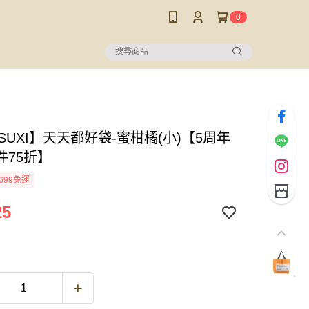
0
SUXI】天天都好袋-蜜柑橘(小)【5周年
件75折】
699免運
25