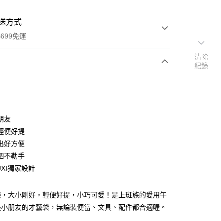
送方式
699免運
清除
紀錄
次付款
付款
朋友
輕便好提
出好方便
把不勒手
UXI獨家設計
y
袋，大小剛好，輕便好提，小巧可愛！是上班族的愛用午
分期
是小朋友的才藝袋，無論裝便當、文具、配件都合適喔。