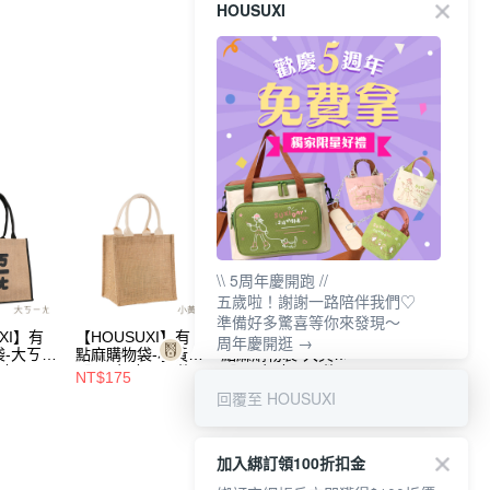
HOUSUXI
\\ 5周年慶開跑 //
五歲啦！謝謝一路陪伴我們♡
準備好多驚喜等你來發現～
XI】有
【HOUSUXI】有
【HOUSUXI】有
【HOUSUXI】哆
周年慶開逛 →
袋-大ㄎㄧ
點麻購物袋-小黃
點麻購物袋-大黃
啦A夢-兒童餐袋
年慶↘三
【5周年慶↘三件
【5周年慶↘三件
(A04)【5周年慶
NT$175
NT$200
NT$320
75折】
75折】
三件75折】
回覆至 HOUSUXI
加入綁訂領100折扣金