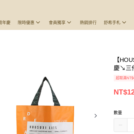
5周年慶
限時優惠
會員獨享
熱銷排行
舒希手札
【HOU
慶↘三
超取滿NT$
NT$1
數量