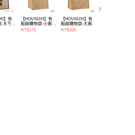
恩沛科技股份有限公司提供之「AFTEE先享後付」服務完成之
依本服務之必要範圍內提供個人資料，並將交易相關給付款項請
00，滿NT$699(含以上)免運費
讓予恩沛科技股份有限公司。
個人資料處理事宜，請瀏覽以下網址：
XI】有
【HOUSUXI】有
【HOUSUXI】有
【HOUSUXI】哆
ee.tw/terms/#terms3
袋-大ㄎㄧ
點麻購物袋-小黃
點麻購物袋-大黃
啦A夢-兒童餐袋
年的使用者請事先徵得法定代理人或監護人之同意方可使用
年慶↘三
【5周年慶↘三件
【5周年慶↘三件
(A04)【5周年慶
NT$175
NT$200
NT$320
75折】
75折】
三件75折】
E先享後付」，若未經同意申辦者引起之損失，本公司不負相關責
AFTEE先享後付」時，將依據個別帳號之用戶狀況，依本公司
核予不同之上限額度；若仍有額度不足之情形，本公司將視審查
用戶進行身份認證。
一人註冊多個帳號或使用他人資訊註冊。若發現惡意使用之情
科技股份有限公司將有權停止該用戶之使用額度並採取法律行