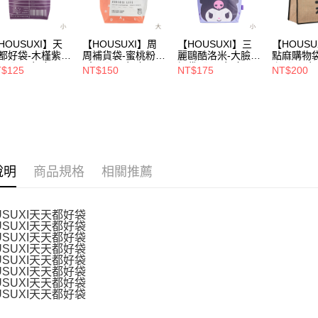
１．透過由
交易，需
每筆NT$1
求債權轉
２．關於
HOUSUXI】天
【HOUSUXI】周
【HOUSUXI】三
【HOUSU
https://aft
都好袋-木槿紫
周補貨袋-蜜桃粉
麗鷗酷洛米-大臉小
點麻購物
３．未成
小)【5周年慶↘三
(大)【5周年慶↘三
提袋【5周年慶↘
ㄤ【5周
$125
NT$150
NT$175
NT$200
75折】
件75折】
三件75折】
件75折】
「AFTE
任。
４．使用「
即時審查
結果請求
５．嚴禁
形，恩沛
動。
說明
商品規格
相關推薦