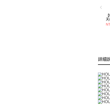
【
天
(
NT
件
詳細