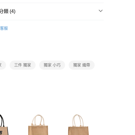
你分期使用說明】
享後付
由台灣大哥大提供，台灣大哥大用戶可立即使用無須另外申請。
類 (4)
式選擇「大哥付你分期」，訂單成立後會自動跳轉到大哥付的交易
證手機門號後，選擇欲分期的期數、繳款截止日，確認付款後即
FTEE先享後付」】
遊
。
先享後付是「在收到商品之後才付款」的支付方式。 讓您購物簡單
客服
准額度、可分期數及費用金額請依後續交易確認頁面所載為準。
 飲料袋 / 餐袋
心！
立30分鐘內，如未前往確認交易或遇審核未通過，訂單將自動取
：不需註冊會員、不需綁卡、不需儲值。
/ 提袋
「轉專審核」未通過狀況，表示未達大哥付你分期系統評分，恕
：只要手機號碼，簡訊認證，即可結帳。
評估內容。
：先確認商品／服務後，再付款。
慶｜全館3件75折
式說明】
付款
項不併入電信帳單，「大哥付你分期」於每月結算日後寄送繳費提
EE先享後付」結帳流程】
家
三件 獨家
獨家 小巧
獨家 織帶
0，滿NT$699(含以上)免運費
方式選擇「AFTEE先享後付」後，將跳轉至「AFTEE先享後
訊連結打開帳單後，可選擇「超商條碼／台灣大直營門市／銀行轉
頁面，進行簡訊認證並確認金額後，即可完成結帳。
付／iPASS MONEY」等通路繳費。
家取貨
成立數日內，您將收到繳費通知簡訊。
費通知簡訊後14天內，點擊此簡訊中的連結，可透過四大超商
0，滿NT$699(含以上)免運費
項】
網路銀行／等多元方式進行付款，方視為交易完成。
係由「台灣大哥大股份有限公司」（以下簡稱本公司）所提供，讓
：結帳手續完成當下不需立刻繳費，但若您需要取消訂單，請聯
付款
易時，得透過本服務購買商品或服務，並由商店將買賣／分期付
的店家。未經商家同意取消之訂單仍視為有效，需透過AFTEE
金債權讓與本公司後，依約使用本公司帳單繳交帳款。
繳納相關費用。
0，滿NT$699(含以上)免運費
意付款使用「大哥付你分期」之契約關係目的，商店將以您的個人
否成功請以「AFTEE先享後付 」之結帳頁面顯示為準，若有關於
含姓名、電話或地址）提供予台灣大哥大進項蒐集、處理及利
功／繳費後需取消欲退款等相關疑問，請聯繫「AFTEE先享後
1取貨
公司與您本人進行分期帳單所需資料之確認、核對及更正。
援中心」
https://netprotections.freshdesk.com/support/home
0，滿NT$699(含以上)免運費
戶服務條款，請詳閱以下連結：
https://oppay.tw/userRule
項】