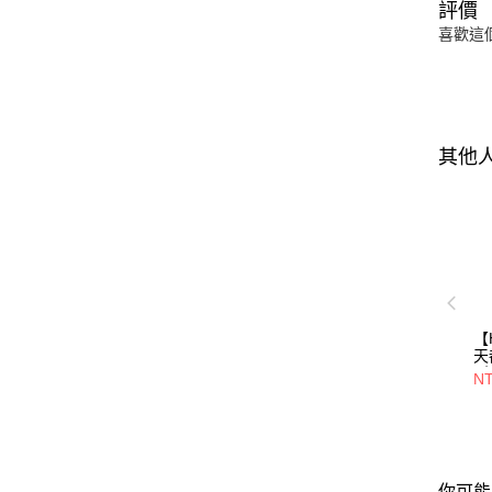
評價
喜歡這
其他
【
天
(
NT
件
你可能