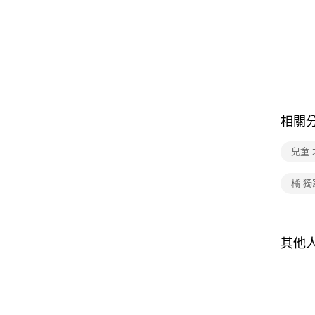
相關
兒童
橘 獨
其他