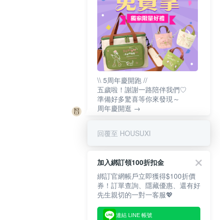
\\ 5周年慶開跑 //
五歲啦！謝謝一路陪伴我們♡
準備好多驚喜等你來發現～
周年慶開逛 →
回覆至 HOUSUXI
加入綁訂領100折扣金
綁訂官網帳戶立即獲得$100折價
券！訂單查詢、隱藏優惠、還有好
先生親切的一對一客服💖
連結 LINE 帳號