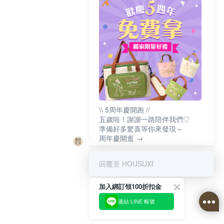
\\ 5周年慶開跑 //
五歲啦！謝謝一路陪伴我們♡
準備好多驚喜等你來發現～
周年慶開逛 →
回覆至 HOUSUXI
加入綁訂領100折扣金
連結 LINE 帳號