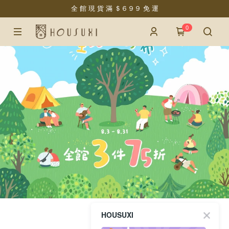
全 館 現 貨 滿 ＄６９９ 免 運
0
HOUSUXI