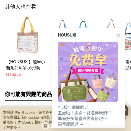
其他人也在看
HOUSUXI
【HOUSUXI】蠟筆小
【HOUSUXI】蠟筆小
【HOUSUXI】
新系列阿呆-方形防潑
新系列-A4防潑水透明
新系列-A3橫式防
水透明手提袋【5周年
手提袋(款式可任選)
透明手提袋(款式
NT$265
NT$265
NT$360
慶↘三件75折】
【5周年慶↘三件75
選)【5周年慶↘三
折】
折】
你可能有興趣的商品
全站排行
\\ 5周年慶開跑 //
五歲啦！謝謝一路陪伴我們♡
本網站中使用 cookie，欲查詢有關本網站使用 cookie 方式之詳情，及若您不希
熱門標籤
準備好多驚喜等你來發現～
望在電腦上使用 cookie 時應如何變更電腦的 cookie 設定，請參閱本網站「
隱私
權條款
」之 Cookie 聲明。您繼續使用本網站即表示您同意本公司得按本網站使
周年慶開逛 →
用條款之 Cookie 聲明使用 cookie。
了解更多 >