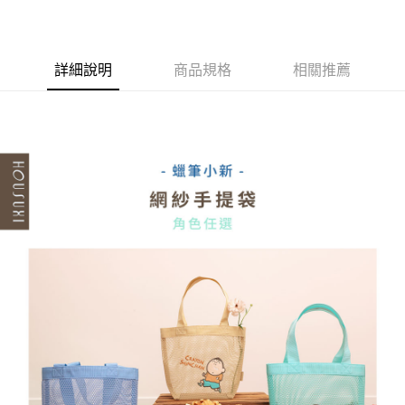
慶↘三件75折】
【5周年慶↘三件75
選)【5周年慶↘三
５．嚴禁一人註冊多個帳號或使用他人資訊註冊。若發現惡意使用之情形，
折】
折】
恩沛科技股份有限公司將有權停止該用戶之使用額度並採取法律行動。
詳細說明
商品規格
相關推薦