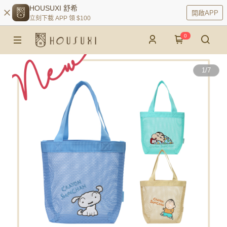
HOUSUXI 舒希
開啟APP
立刻下載 APP 領 $100
0
1
/
7