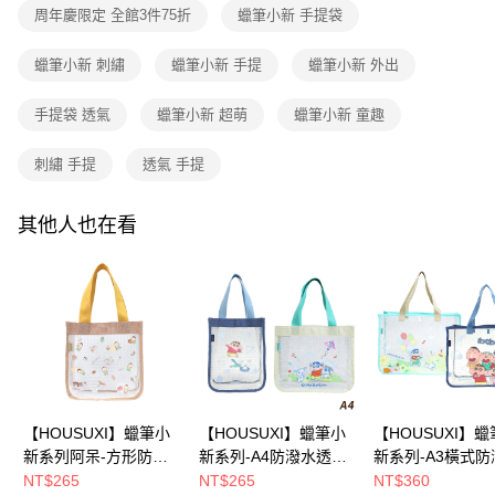
1.分期款項不併入電信帳單，「大哥付你分期」於每月結算日後寄送繳費提
每筆NT$80，滿NT$699(含以上)免運費
【「AFTEE先享後付」結帳流程】
周年慶限定 全館3件75折
蠟筆小新 手提袋
醒簡訊。
１．於結帳方式選擇「AFTEE先享後付」後，將跳轉至「AFTEE先享後付」
2.透過簡訊連結打開帳單後，可選擇「超商條碼／台灣大直營門市／銀行轉
付款後全家取貨
結帳頁面，進行簡訊認證並確認金額後，即可完成結帳。
帳／街口支付／iPASS MONEY」等通路繳費。
蠟筆小新 刺繡
蠟筆小新 手提
蠟筆小新 外出
２．訂單成立數日內，您將收到繳費通知簡訊。
每筆NT$80，滿NT$699(含以上)免運費
３．收到繳費通知簡訊後14天內，點擊此簡訊中的連結，可透過四大超商／
【注意事項】
ATM／網路銀行／等多元方式進行付款，方視為交易完成。
手提袋 透氣
蠟筆小新 超萌
蠟筆小新 童趣
7-11取貨付款
1.本服務係由「台灣大哥大股份有限公司」（以下簡稱本公司）所提供，讓
※ 請注意：結帳手續完成當下不需立刻繳費，但若您需要取消訂單，請聯絡
用戶於交易時，得透過本服務購買商品或服務，並由商店將買賣／分期付款
每筆NT$80，滿NT$699(含以上)免運費
購買商品的店家。未經商家同意取消之訂單仍視為有效，需透過AFTEE先享
買賣價金債權讓與本公司後，依約使用本公司帳單繳交帳款。
刺繡 手提
透氣 手提
後付繳納相關費用。
2.基於同意付款使用「大哥付你分期」之契約關係目的，商店將以您的個人
付款後7-11取貨
※ 交易是否成功請以「AFTEE先享後付 」之結帳頁面顯示為準，若有關於
資料（包含姓名、電話或地址）提供予台灣大哥大進項蒐集、處理及利用，
是否繳費成功／繳費後需取消欲退款等相關疑問，請聯繫「AFTEE先享後付
每筆NT$80，滿NT$699(含以上)免運費
由本公司與您本人進行分期帳單所需資料之確認、核對及更正。
其他人也在看
客戶支援中心」
https://netprotections.freshdesk.com/support/home
3.完整用戶服務條款，請詳閱以下連結：
https://oppay.tw/userRule
宅配
【注意事項】
１．透過由恩沛科技股份有限公司提供之「AFTEE先享後付」服務完成之交
每筆NT$100，滿NT$699(含以上)免運費
易，需依本服務之必要範圍內提供個人資料，並將交易相關給付款項請求債
權轉讓予恩沛科技股份有限公司。
２．關於個人資料處理事宜，請瀏覽以下網址：
https://aftee.tw/terms/#terms3
３．未成年的使用者請事先徵得法定代理人或監護人之同意方可使用
「AFTEE先享後付」，若未經同意申辦者引起之損失，本公司不負相關責
任。
【HOUSUXI】蠟筆小
【HOUSUXI】蠟筆小
【HOUSUXI】
４．使用「AFTEE先享後付」時，將依據個別帳號之用戶狀況，依本公司即
新系列阿呆-方形防潑
新系列-A4防潑水透明
新系列-A3橫式防
時審查核予不同之上限額度；若仍有額度不足之情形，本公司將視審查結果
水透明手提袋【5周年
手提袋(款式可任選)
透明手提袋(款式
NT$265
NT$265
NT$360
請求用戶進行身份認證。