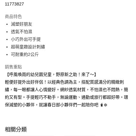
超商取貨付款
11773827
LINE Pay
商品特色
Apple Pay
減塑好朋友
透氣不怕濕
街口支付
小巧外出可手提
悠遊付
超萌童趣設計刺繡
可耐重約2公斤
Google Pay
銷售重點
大哥付你分期
【呼風喚雨的幼兒園兒童，野原新之助！來了～】
相關說明
輕便好提外出好伴侶！以經典色調為主，搭配質感滿分的精緻刺
【大哥付你分期使用說明】
AFTEE先享後付
1.本服務由台灣大哥大提供，台灣大哥大用戶可立即使用無須另外申請。
繡，每一眼都讓人心情變好。網紗透氣材質，不怕濕也不悶熱，簡
2.付款方式選擇「大哥付你分期」，訂單成立後會自動跳轉到大哥付的交易
相關說明
約又有型。手提輕巧不勒手，無論運動、通勤或旅行都超好帶。環
流程，驗證手機門號後，選擇欲分期的期數、繳款截止日，確認付款後即完
【關於「AFTEE先享後付」】
成交易。
保減塑的小夥伴，就讓春日部小夥伴們一起陪你吧 🧋❄️
ATM付款
AFTEE先享後付是「在收到商品之後才付款」的支付方式。 讓您購物簡單
3.實際核准額度、可分期數及費用金額請依後續交易確認頁面所載為準。
便利好安心！
4.訂單成立30分鐘內，如未前往確認交易或遇審核未通過，訂單將自動取
１．簡單：不需註冊會員、不需綁卡、不需儲值。
運送方式
消。如遇「轉專審核」未通過狀況，表示未達大哥付你分期系統評分，恕無
２．便利：只要手機號碼，簡訊認證，即可結帳。
法說明評估內容。
３．安心：先確認商品／服務後，再付款。
相關分類
全家取貨付款
【繳款方式說明】