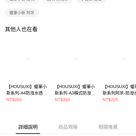
２．訂單成立數日內，您將收到繳費通知簡訊。
每筆NT$80，滿NT$699(含以上)免運費
３．收到繳費通知簡訊後14天內，點擊此簡訊中的連結，可透過四大超商／
【注意事項】
蠟筆小新 阿呆
ATM／網路銀行／等多元方式進行付款，方視為交易完成。
7-11取貨付款
1.本服務係由「台灣大哥大股份有限公司」（以下簡稱本公司）所提供，讓
※ 請注意：結帳手續完成當下不需立刻繳費，但若您需要取消訂單，請聯絡
用戶於交易時，得透過本服務購買商品或服務，並由商店將買賣／分期付款
每筆NT$80，滿NT$699(含以上)免運費
購買商品的店家。未經商家同意取消之訂單仍視為有效，需透過AFTEE先享
買賣價金債權讓與本公司後，依約使用本公司帳單繳交帳款。
其他人也在看
後付繳納相關費用。
2.基於同意付款使用「大哥付你分期」之契約關係目的，商店將以您的個人
付款後7-11取貨
※ 交易是否成功請以「AFTEE先享後付 」之結帳頁面顯示為準，若有關於
資料（包含姓名、電話或地址）提供予台灣大哥大進項蒐集、處理及利用，
是否繳費成功／繳費後需取消欲退款等相關疑問，請聯繫「AFTEE先享後付
每筆NT$80，滿NT$699(含以上)免運費
由本公司與您本人進行分期帳單所需資料之確認、核對及更正。
客戶支援中心」
https://netprotections.freshdesk.com/support/home
3.完整用戶服務條款，請詳閱以下連結：
https://oppay.tw/userRule
宅配
【注意事項】
１．透過由恩沛科技股份有限公司提供之「AFTEE先享後付」服務完成之交
每筆NT$100，滿NT$699(含以上)免運費
易，需依本服務之必要範圍內提供個人資料，並將交易相關給付款項請求債
權轉讓予恩沛科技股份有限公司。
２．關於個人資料處理事宜，請瀏覽以下網址：
https://aftee.tw/terms/#terms3
【HOUSUXI】蠟筆小
【HOUSUXI】蠟筆小
【HOUSUXI】
３．未成年的使用者請事先徵得法定代理人或監護人之同意方可使用
新系列-A4防潑水透明
新系列-A3橫式防潑水
新系列阿呆-防潑
「AFTEE先享後付」，若未經同意申辦者引起之損失，本公司不負相關責
手提袋(款式可任選)
透明手提袋(款式可任
明飲料袋【5周年
NT$265
NT$360
NT$225
任。
【5周年慶↘三件75
選)【5周年慶↘三件75
三件75折】
４．使用「AFTEE先享後付」時，將依據個別帳號之用戶狀況，依本公司即
時審查核予不同之上限額度；若仍有額度不足之情形，本公司將視審查結果
折】
折】
請求用戶進行身份認證。
５．嚴禁一人註冊多個帳號或使用他人資訊註冊。若發現惡意使用之情形，
詳細說明
商品規格
相關推薦
恩沛科技股份有限公司將有權停止該用戶之使用額度並採取法律行動。