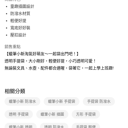
Apple Pay
童趣插圖設計
防潑水材質
街口支付
輕便好提
悠遊付
寬底好好裝
壓扣設計
Google Pay
銷售重點
大哥付你分期
【蠟筆小新淘氣好萌友～一起袋出門吧！】
相關說明
透明手提袋，大小剛好，輕便好提，小巧透明可愛！
【大哥付你分期使用說明】
AFTEE先享後付
1.本服務由台灣大哥大提供，台灣大哥大用戶可立即使用無須另外申請。
無論裝文具、水壺、配件都合適喔，袋著它，一起上學上班趣!
2.付款方式選擇「大哥付你分期」，訂單成立後會自動跳轉到大哥付的交易
相關說明
流程，驗證手機門號後，選擇欲分期的期數、繳款截止日，確認付款後即完
【關於「AFTEE先享後付」】
成交易。
ATM付款
AFTEE先享後付是「在收到商品之後才付款」的支付方式。 讓您購物簡單
3.實際核准額度、可分期數及費用金額請依後續交易確認頁面所載為準。
便利好安心！
相關分類
4.訂單成立30分鐘內，如未前往確認交易或遇審核未通過，訂單將自動取
１．簡單：不需註冊會員、不需綁卡、不需儲值。
運送方式
消。如遇「轉專審核」未通過狀況，表示未達大哥付你分期系統評分，恕無
２．便利：只要手機號碼，簡訊認證，即可結帳。
蠟筆小新 防潑水
蠟筆小新 手提袋
手提袋 防潑水
法說明評估內容。
３．安心：先確認商品／服務後，再付款。
全家取貨付款
【繳款方式說明】
1.分期款項不併入電信帳單，「大哥付你分期」於每月結算日後寄送繳費提
每筆NT$80，滿NT$699(含以上)免運費
透明 手提袋
蠟筆小新 插圖
方形 手提袋
【「AFTEE先享後付」結帳流程】
醒簡訊。
１．於結帳方式選擇「AFTEE先享後付」後，將跳轉至「AFTEE先享後付」
2.透過簡訊連結打開帳單後，可選擇「超商條碼／台灣大直營門市／銀行轉
付款後全家取貨
結帳頁面，進行簡訊認證並確認金額後，即可完成結帳。
蠟筆小新 透明
透明 防潑水
手提袋 輕便
帳／街口支付／iPASS MONEY」等通路繳費。