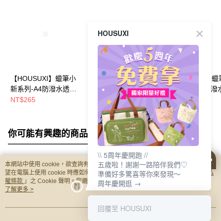
HOUSUXI
【HOUSUXI】蠟筆小
【HOUSUXI】蠟筆小
【HOUSUXI】
新系列-A4防潑水透明
新系列-A3橫式防潑水
新系列阿呆-防潑
手提袋(款式可任選)
透明手提袋(款式可任
明飲料袋【5周年
NT$265
NT$360
NT$225
【5周年慶↘三件75
選)【5周年慶↘三件75
三件75折】
折】
折】
你可能有興趣的商品
全站排行
\\ 5周年慶開跑 //
五歲啦！謝謝一路陪伴我們♡
本網站中使用 cookie，欲查詢有關本網站使用 cookie 方式之詳情，及若您不希
熱門標籤
準備好多驚喜等你來發現～
望在電腦上使用 cookie 時應如何變更電腦的 cookie 設定，請參閱本網站「
隱私
權條款
」之 Cookie 聲明。您繼續使用本網站即表示您同意本公司得按本網站使
周年慶開逛 →
用條款之 Cookie 聲明使用 cookie。
了解更多 >
回覆至 HOUSUXI
我知道了