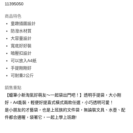
超商取貨付款
11395050
LINE Pay
商品特色
Apple Pay
童趣插圖設計
防潑水材質
街口支付
大容量設計
悠遊付
寬底好好裝
暗壓扣設計
Google Pay
可以放入A4紙
大哥付你分期
手提剛剛好
相關說明
可耐重2公斤
【大哥付你分期使用說明】
AFTEE先享後付
1.本服務由台灣大哥大提供，台灣大哥大用戶可立即使用無須另外申請。
銷售重點
2.付款方式選擇「大哥付你分期」，訂單成立後會自動跳轉到大哥付的交易
相關說明
【蠟筆小新淘氣好萌友～一起袋出門吧！】透明手提袋，大小剛
流程，驗證手機門號後，選擇欲分期的期數、繳款截止日，確認付款後即完
【關於「AFTEE先享後付」】
成交易。
好，A4能裝，輕便好提直式橫式兩款任選，小巧透明可愛！
ATM付款
AFTEE先享後付是「在收到商品之後才付款」的支付方式。 讓您購物簡單
3.實際核准額度、可分期數及費用金額請依後續交易確認頁面所載為準。
便利好安心！
是小朋友的才藝袋，也是上班族的文件袋，無論裝文具、水壺、配
4.訂單成立30分鐘內，如未前往確認交易或遇審核未通過，訂單將自動取
１．簡單：不需註冊會員、不需綁卡、不需儲值。
件都合適喔，袋著它，一起上學上班趣!
運送方式
消。如遇「轉專審核」未通過狀況，表示未達大哥付你分期系統評分，恕無
２．便利：只要手機號碼，簡訊認證，即可結帳。
法說明評估內容。
３．安心：先確認商品／服務後，再付款。
全家取貨付款
【繳款方式說明】