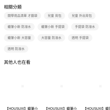
1.分期款項不併入電信帳單，「大哥付你分期」於每月結算日後寄送繳費提
每筆NT$80，滿NT$699(含以上)免運費
【「AFTEE先享後付」結帳流程】
醒簡訊。
相關分類
１．於結帳方式選擇「AFTEE先享後付」後，將跳轉至「AFTEE先享後付」
2.透過簡訊連結打開帳單後，可選擇「超商條碼／台灣大直營門市／銀行轉
付款後全家取貨
結帳頁面，進行簡訊認證並確認金額後，即可完成結帳。
帳／街口支付／iPASS MONEY」等通路繳費。
２．訂單成立數日內，您將收到繳費通知簡訊。
開學用品清單 才藝袋
兒童 背包
兒童 外出背包
每筆NT$80，滿NT$699(含以上)免運費
３．收到繳費通知簡訊後14天內，點擊此簡訊中的連結，可透過四大超商／
【注意事項】
ATM／網路銀行／等多元方式進行付款，方視為交易完成。
7-11取貨付款
蠟筆小新 防潑水
蠟筆小新 手提袋
手提袋 防潑水
1.本服務係由「台灣大哥大股份有限公司」（以下簡稱本公司）所提供，讓
※ 請注意：結帳手續完成當下不需立刻繳費，但若您需要取消訂單，請聯絡
用戶於交易時，得透過本服務購買商品或服務，並由商店將買賣／分期付款
每筆NT$80，滿NT$699(含以上)免運費
購買商品的店家。未經商家同意取消之訂單仍視為有效，需透過AFTEE先享
買賣價金債權讓與本公司後，依約使用本公司帳單繳交帳款。
後付繳納相關費用。
蠟筆小新 大容量
大容量 防潑水
透明 手提袋
2.基於同意付款使用「大哥付你分期」之契約關係目的，商店將以您的個人
付款後7-11取貨
※ 交易是否成功請以「AFTEE先享後付 」之結帳頁面顯示為準，若有關於
資料（包含姓名、電話或地址）提供予台灣大哥大進項蒐集、處理及利用，
是否繳費成功／繳費後需取消欲退款等相關疑問，請聯繫「AFTEE先享後付
每筆NT$80，滿NT$699(含以上)免運費
透明 防潑水
由本公司與您本人進行分期帳單所需資料之確認、核對及更正。
客戶支援中心」
https://netprotections.freshdesk.com/support/home
3.完整用戶服務條款，請詳閱以下連結：
https://oppay.tw/userRule
宅配
【注意事項】
其他人也在看
１．透過由恩沛科技股份有限公司提供之「AFTEE先享後付」服務完成之交
每筆NT$100，滿NT$699(含以上)免運費
易，需依本服務之必要範圍內提供個人資料，並將交易相關給付款項請求債
權轉讓予恩沛科技股份有限公司。
２．關於個人資料處理事宜，請瀏覽以下網址：
https://aftee.tw/terms/#terms3
３．未成年的使用者請事先徵得法定代理人或監護人之同意方可使用
「AFTEE先享後付」，若未經同意申辦者引起之損失，本公司不負相關責
任。
４．使用「AFTEE先享後付」時，將依據個別帳號之用戶狀況，依本公司即
時審查核予不同之上限額度；若仍有額度不足之情形，本公司將視審查結果
【HOUSUXI】蠟筆小
【HOUSUXI】蠟筆小
【HOUSUXI】
請求用戶進行身份認證。