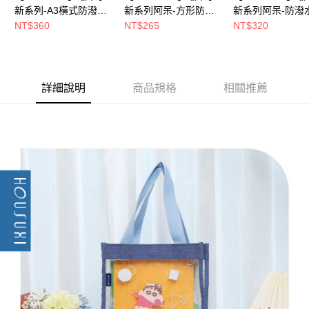
５．嚴禁一人註冊多個帳號或使用他人資訊註冊。若發現惡意使用之情形，
新系列-A3橫式防潑水
新系列阿呆-方形防潑
新系列阿呆-防潑
恩沛科技股份有限公司將有權停止該用戶之使用額度並採取法律行動。
透明手提袋(款式可任
水透明手提袋【5周年
明兒童餐袋【5周
NT$360
NT$265
NT$320
選)【5周年慶↘三件75
慶↘三件75折】
↘三件75折】
折】
詳細說明
商品規格
相關推薦