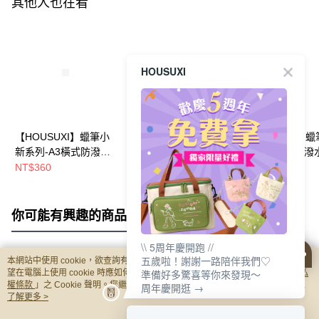
其他人也在看
HOUSUXI
【HOUSUXI】蠟筆小
【HOUSUXI】蠟筆小
【HOUSUXI】
新系列-A3橫式防潑水
新系列阿呆-方形防潑
新系列阿呆-防潑
透明手提袋(款式可任
水透明手提袋【5周年
明兒童餐袋【5周
NT$360
NT$265
NT$320
選)【5周年慶↘三件75
慶↘三件75折】
↘三件75折】
折】
你可能有興趣的商品
全站排行
\\ 5周年慶開跑 //
五歲啦！謝謝一路陪伴我們♡
本網站中使用 cookie，欲查詢有關本網站使用 cookie 方式之詳情，及若您不希
熱門標籤
準備好多驚喜等你來發現～
望在電腦上使用 cookie 時應如何變更電腦的 cookie 設定，請參閱本網站「
隱私
權條款
」之 Cookie 聲明。您繼續使用本網站即表示您同意本公司得按本網站使
周年慶開逛 →
用條款之 Cookie 聲明使用 cookie。
了解更多 >