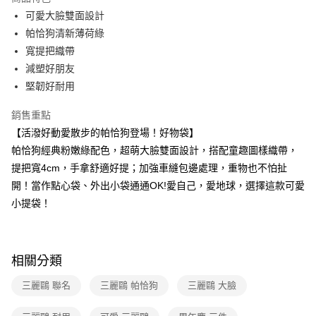
Apple Pay
可愛大臉雙面設計
帕恰狗清新薄荷綠
街口支付
寬提把織帶
悠遊付
減塑好朋友
堅韌好耐用
Google Pay
銷售重點
大哥付你分期
【活潑好動愛散步的帕恰狗登場！好物袋】
相關說明
帕恰狗經典粉嫩綠配色，超萌大臉雙面設計，搭配童趣圖樣織帶，
【大哥付你分期使用說明】
AFTEE先享後付
1.本服務由台灣大哥大提供，台灣大哥大用戶可立即使用無須另外申請。
提把寬4cm，手拿舒適好提；加強車縫包邊處理，重物也不怕扯
2.付款方式選擇「大哥付你分期」，訂單成立後會自動跳轉到大哥付的交易
相關說明
開！當作點心袋、外出小袋通通OK!愛自己，愛地球，選擇這款可愛
流程，驗證手機門號後，選擇欲分期的期數、繳款截止日，確認付款後即完
【關於「AFTEE先享後付」】
成交易。
小提袋！
ATM付款
AFTEE先享後付是「在收到商品之後才付款」的支付方式。 讓您購物簡單
3.實際核准額度、可分期數及費用金額請依後續交易確認頁面所載為準。
便利好安心！
4.訂單成立30分鐘內，如未前往確認交易或遇審核未通過，訂單將自動取
１．簡單：不需註冊會員、不需綁卡、不需儲值。
運送方式
消。如遇「轉專審核」未通過狀況，表示未達大哥付你分期系統評分，恕無
２．便利：只要手機號碼，簡訊認證，即可結帳。
法說明評估內容。
３．安心：先確認商品／服務後，再付款。
相關分類
全家取貨付款
【繳款方式說明】
1.分期款項不併入電信帳單，「大哥付你分期」於每月結算日後寄送繳費提
每筆NT$80，滿NT$699(含以上)免運費
【「AFTEE先享後付」結帳流程】
三麗鷗 聯名
三麗鷗 帕恰狗
三麗鷗 大臉
醒簡訊。
１．於結帳方式選擇「AFTEE先享後付」後，將跳轉至「AFTEE先享後付」
2.透過簡訊連結打開帳單後，可選擇「超商條碼／台灣大直營門市／銀行轉
付款後全家取貨
結帳頁面，進行簡訊認證並確認金額後，即可完成結帳。
帳／街口支付／iPASS MONEY」等通路繳費。