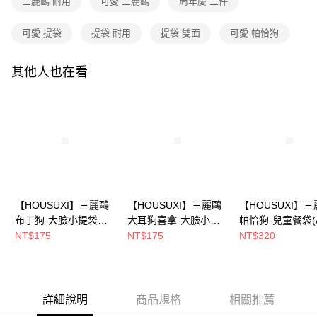
三麗鷗 耐用
可愛 三麗鷗
周年慶 三件
２．訂單成立數日內，您將收到繳費通知簡訊。
每筆NT$80，滿NT$699(含以上)免運費
３．收到繳費通知簡訊後14天內，點擊此簡訊中的連結，可透過四大超商／
【注意事項】
ATM／網路銀行／等多元方式進行付款，方視為交易完成。
可愛 提袋
提袋 耐用
提袋 雙面
可愛 帕恰狗
7-11取貨付款
1.本服務係由「台灣大哥大股份有限公司」（以下簡稱本公司）所提供，讓
※ 請注意：結帳手續完成當下不需立刻繳費，但若您需要取消訂單，請聯絡
用戶於交易時，得透過本服務購買商品或服務，並由商店將買賣／分期付款
每筆NT$80，滿NT$699(含以上)免運費
購買商品的店家。未經商家同意取消之訂單仍視為有效，需透過AFTEE先享
買賣價金債權讓與本公司後，依約使用本公司帳單繳交帳款。
後付繳納相關費用。
其他人也在看
2.基於同意付款使用「大哥付你分期」之契約關係目的，商店將以您的個人
付款後7-11取貨
※ 交易是否成功請以「AFTEE先享後付 」之結帳頁面顯示為準，若有關於
資料（包含姓名、電話或地址）提供予台灣大哥大進項蒐集、處理及利用，
是否繳費成功／繳費後需取消欲退款等相關疑問，請聯繫「AFTEE先享後付
每筆NT$80，滿NT$699(含以上)免運費
由本公司與您本人進行分期帳單所需資料之確認、核對及更正。
客戶支援中心」
https://netprotections.freshdesk.com/support/home
3.完整用戶服務條款，請詳閱以下連結：
https://oppay.tw/userRule
宅配
【注意事項】
１．透過由恩沛科技股份有限公司提供之「AFTEE先享後付」服務完成之交
每筆NT$100，滿NT$699(含以上)免運費
易，需依本服務之必要範圍內提供個人資料，並將交易相關給付款項請求債
權轉讓予恩沛科技股份有限公司。
２．關於個人資料處理事宜，請瀏覽以下網址：
https://aftee.tw/terms/#terms3
【HOUSUXI】三麗鷗
【HOUSUXI】三麗鷗
【HOUSUXI】
３．未成年的使用者請事先徵得法定代理人或監護人之同意方可使用
布丁狗-大臉小提袋【5
大耳狗喜拿-大臉小提
帕恰狗-兒童餐袋(A
「AFTEE先享後付」，若未經同意申辦者引起之損失，本公司不負相關責
任。
周年慶↘三件75折】
袋【5周年慶↘三件75
【5周年慶↘三件7
NT$175
NT$175
NT$320
４．使用「AFTEE先享後付」時，將依據個別帳號之用戶狀況，依本公司即
折】
折】
時審查核予不同之上限額度；若仍有額度不足之情形，本公司將視審查結果
請求用戶進行身份認證。
５．嚴禁一人註冊多個帳號或使用他人資訊註冊。若發現惡意使用之情形，
恩沛科技股份有限公司將有權停止該用戶之使用額度並採取法律行動。
詳細說明
商品規格
相關推薦