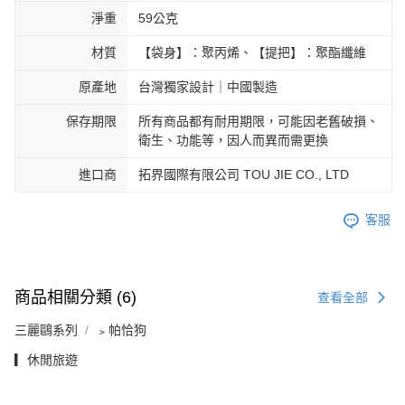
淨重
59公克
材質
【袋身】：聚丙烯、【提把】：聚酯纖維
原產地
台灣獨家設計｜中國製造
保存期限
所有商品都有耐用期限，可能因老舊破損、
衛生、功能等，因人而異而需更換
進口商
拓界國際有限公司 TOU JIE CO., LTD
客服
商品相關分類 (6)
查看全部
三麗鷗系列
﹥帕恰狗
▎休閒旅遊