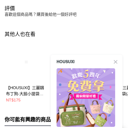
評價
喜歡這個商品嗎？購買後給他一個好評吧
其他人也在看
HOUSUXI
【HOUSUXI】三麗鷗
【HOUSUXI】三麗鷗
【HOUSUXI】
布丁狗-大臉小提袋【5
大耳狗喜拿-大臉小提
帕恰狗-兒童餐袋(A
周年慶↘三件75折】
袋【5周年慶↘三件75
【5周年慶↘三件7
NT$175
NT$175
NT$320
折】
折】
你可能有興趣的商品
全站排行