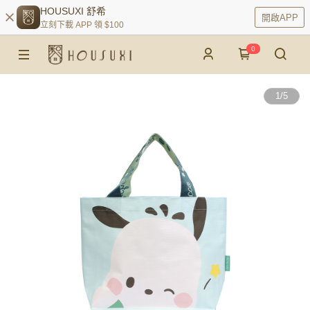
HOUSUXI 舒希
開啟APP
立刻下載 APP 領 $100
0
1
/
5