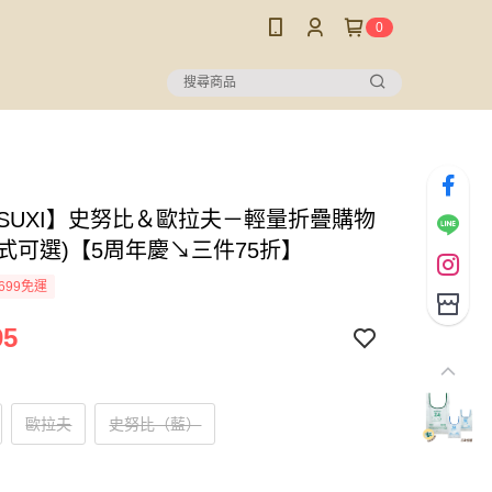
0
USUXI】史努比＆歐拉夫－輕量折疊購物
款式可選)【5周年慶↘三件75折】
699免運
95
歐拉夫
史努比（藍）