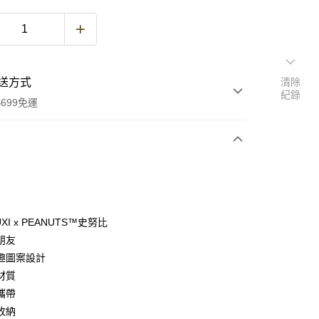
送方式
清除
紀錄
699免運
次付款
付款
XI x PEANUTS™史努比
朋友
趣圖案設計
材質
攜帶
收納