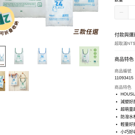
付款與運
超取滿NT$
付款方式
商品特色
信用卡一
商品編號
11093415
超商取貨
商品特色
LINE Pay
HOUSU
減塑好
Apple Pay
超萌童
街口支付
防潑水
輕量好
悠遊付
小巧好