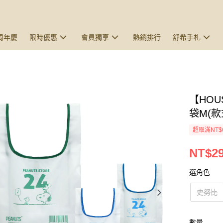
5周年慶
限時優惠
會員獨享
熱銷排行
舒希手札
【HO
袋M(
超取滿NT$
NT$2
選角色
史努比
數量