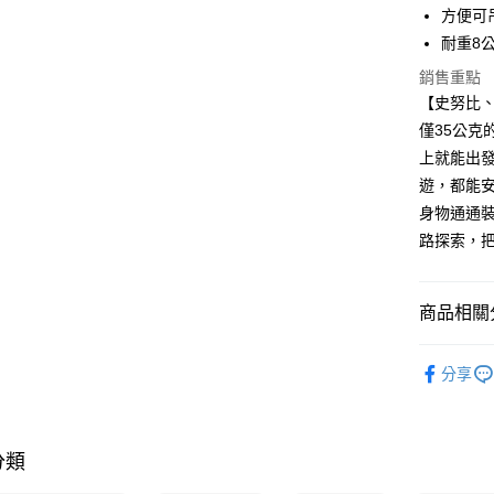
Google Pa
方便可
耐重8
大哥付你
相關說明
銷售重點
【大哥付
【史努比
AFTEE先
1.本服務
僅35公
2.付款方
相關說明
流程，驗
上就能出
【關於「A
ATM付款
完成交易
AFTEE
遊，都能
3.實際核
便利好安
身物通通
4.訂單成
１．簡單
消。如遇
２．便利
路探索，
運送方式
無法說明
３．安心
【繳款方
全家取貨
1.分期款
【「AFT
商品相關分
醒簡訊。
每筆NT$8
１．於結帳
2.透過簡
付」結帳
帳／街口支
史努比＆
付款後全
２．訂單
分享
３．收到繳
每筆NT$8
▎休閒旅
【注意事
／ATM／
1.本服務
※ 請注意
﹥手提袋 /
7-11取貨
用戶於交
絡購買商品
款買賣價
先享後付
每筆NT$8
分類
🎉5周年
2.基於同
※ 交易是
資料（包