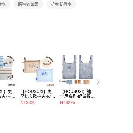
功／繳費後需取消欲退款等相關疑問，請聯繫「AFTEE先享後
1取貨
潑水
購物袋 圖案
折疊 防潑水
公司與您本人進行分期帳單所需資料之確認、核對及更正。
援中心」
https://netprotections.freshdesk.com/support/home
0，滿NT$699(含以上)免運費
戶服務條款，請詳閱以下連結：
https://oppay.tw/userRule
項】
恩沛科技股份有限公司提供之「AFTEE先享後付」服務完成之
依本服務之必要範圍內提供個人資料，並將交易相關給付款項請
00，滿NT$699(含以上)免運費
讓予恩沛科技股份有限公司。
個人資料處理事宜，請瀏覽以下網址：
ee.tw/terms/#terms3
年的使用者請事先徵得法定代理人或監護人之同意方可使用
E先享後付」，若未經同意申辦者引起之損失，本公司不負相關責
AFTEE先享後付」時，將依據個別帳號之用戶狀況，依本公司
核予不同之上限額度；若仍有額度不足之情形，本公司將視審查
用戶進行身份認證。
一人註冊多個帳號或使用他人資訊註冊。若發現惡意使用之情
科技股份有限公司將有權停止該用戶之使用額度並採取法律行
XI】史
【HOUSUXI】史
【HOUSUXI】迪
【HOUSUXI】史
拉夫-三層
努比＆歐拉夫-皮革
士尼系列-輕量折疊
努比＆歐拉夫-滑
式任選)
網紗收納袋(款式任
購物袋M(款式可
快夾鏈旅行收納袋
NT$320
NT$295
NT$170
慶↘三件
選)【5周年慶↘三
選)【5周年慶↘三
六件組(款式可選)
件75折】
件75折】
【5周年慶↘三件
75折】