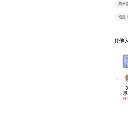
周年慶
輕量
其他
【
努
旅
NT
選
件