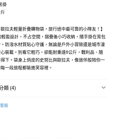
y
吊掛
公斤
分期
你分期使用說明】
、歐拉夫輕量折疊購物袋，旅行途中最可靠的小隊友！】
享後付
由台灣大哥大提供，台灣大哥大用戶可立即使用無須另外申請。
克的輕盈設計，不占空間，摺疊後小巧收納，隨手掛在背包
式選擇「大哥付你分期」，訂單成立後會自動跳轉到大哥付的交易
證手機門號後，選擇欲分期的期數、繳款截止日，確認付款後即
發。防潑水材質貼心守護，無論是戶外小冒險還是城市漫
FTEE先享後付」】
。
先享後付是「在收到商品之後才付款」的支付方式。 讓您購物簡單
安心裝載。別看它輕巧，卻能耐重達8公斤，戰利品、隨
准額度、可分期數及費用金額請依後續交易確認頁面所載為準。
心！
裝得下。袋身上俏皮的史努比與歐拉夫，像旅伴般陪你一
立30分鐘內，如未前往確認交易或遇審核未通過，訂單將自動取
：不需註冊會員、不需綁卡、不需儲值。
「轉專審核」未通過狀況，表示未達大哥付你分期系統評分，恕
：只要手機號碼，簡訊認證，即可結帳。
把每一段旅程都裝進笑容裡。
評估內容。
：先確認商品／服務後，再付款。
式說明】
付款
項不併入電信帳單，「大哥付你分期」於每月結算日後寄送繳費提
EE先享後付」結帳流程】
類 (4)
0，滿NT$699(含以上)免運費
方式選擇「AFTEE先享後付」後，將跳轉至「AFTEE先享後
訊連結打開帳單後，可選擇「超商條碼／台灣大直營門市／銀行轉
頁面，進行簡訊認證並確認金額後，即可完成結帳。
付／iPASS MONEY」等通路繳費。
歐拉夫
家取貨
成立數日內，您將收到繳費通知簡訊。
客服
費通知簡訊後14天內，點擊此簡訊中的連結，可透過四大超商
0，滿NT$699(含以上)免運費
遊
項】
網路銀行／等多元方式進行付款，方視為交易完成。
係由「台灣大哥大股份有限公司」（以下簡稱本公司）所提供，讓
：結帳手續完成當下不需立刻繳費，但若您需要取消訂單，請聯
 飲料袋 / 餐袋
付款
易時，得透過本服務購買商品或服務，並由商店將買賣／分期付
的店家。未經商家同意取消之訂單仍視為有效，需透過AFTEE
金債權讓與本公司後，依約使用本公司帳單繳交帳款。
繳納相關費用。
0，滿NT$699(含以上)免運費
慶｜全館3件75折
意付款使用「大哥付你分期」之契約關係目的，商店將以您的個人
否成功請以「AFTEE先享後付 」之結帳頁面顯示為準，若有關於
含姓名、電話或地址）提供予台灣大哥大進項蒐集、處理及利