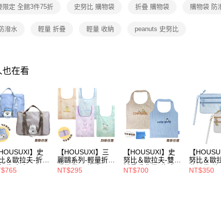
是否繳費成
付款後7-1
限定 全館3件75折
史努比 購物袋
折疊 購物袋
購物袋 防
用，由本
付客戶支
每筆NT$8
3.完整用
【注意事
 防潑水
輕量 折疊
輕量 收納
peanuts 史努比
宅配
１．透過由
交易，需
每筆NT$1
求債權轉
２．關於
人也在看
https://aft
３．未成
「AFTE
任。
４．使用「
即時審查
結果請求
５．嚴禁
形，恩沛
HOUSUXI】史
【HOUSUXI】三
【HOUSUXI】史
【HOUSU
動。
比＆歐拉夫-折疊
麗鷗系列-輕量折疊
努比＆歐拉夫-雙面
努比＆歐
行袋(角色可任
購物袋M(款式可
折疊肩背袋(款式可
收納袋(款
$765
NT$295
NT$700
NT$350
)【5周年慶↘三
選)【5周年慶↘三
選)【5周年慶↘三
【5周年
75折】
件75折】
件75折】
75折】