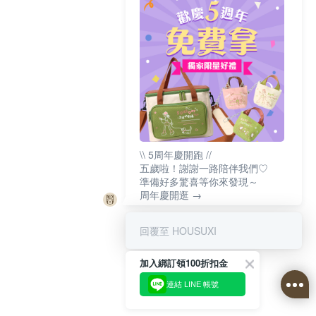
\\ 5周年慶開跑 //
五歲啦！謝謝一路陪伴我們♡
準備好多驚喜等你來發現～
周年慶開逛 →
回覆至 HOUSUXI
加入綁訂領100折扣金
連結 LINE 帳號