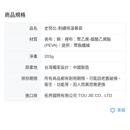
商品規格
品名
史努比-刺繡保溫餐袋
材質
表布：棉｜裡布：聚乙烯-醋酸乙烯酯
(PEVA)｜提把：聚酯纖維
淨重
203g
原產地
台灣獨家設計｜中國製造
保存期限
所有商品都有耐用期限，可能因老舊破損、
衛生、功能等，因人而異而需更換
進口商
拓界國際有限公司 TOU JIE CO., LTD
客服