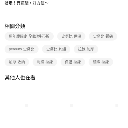
2.透過簡訊連結打開帳單後，可選擇「超商條碼／台灣大直營門市／銀行轉
付款後全家取貨
結帳頁面，進行簡訊認證並確認金額後，即可完成結帳。
著走！有這袋，好方便～
帳／街口支付／iPASS MONEY」等通路繳費。
２．訂單成立數日內，您將收到繳費通知簡訊。
每筆NT$80，滿NT$699(含以上)免運費
３．收到繳費通知簡訊後14天內，點擊此簡訊中的連結，可透過四大超商／
【注意事項】
ATM／網路銀行／等多元方式進行付款，方視為交易完成。
7-11取貨付款
1.本服務係由「台灣大哥大股份有限公司」（以下簡稱本公司）所提供，讓
※ 請注意：結帳手續完成當下不需立刻繳費，但若您需要取消訂單，請聯絡
相關分類
用戶於交易時，得透過本服務購買商品或服務，並由商店將買賣／分期付款
每筆NT$80，滿NT$699(含以上)免運費
購買商品的店家。未經商家同意取消之訂單仍視為有效，需透過AFTEE先享
買賣價金債權讓與本公司後，依約使用本公司帳單繳交帳款。
後付繳納相關費用。
2.基於同意付款使用「大哥付你分期」之契約關係目的，商店將以您的個人
周年慶限定 全館3件75折
史努比 保溫
史努比 餐袋
付款後7-11取貨
※ 交易是否成功請以「AFTEE先享後付 」之結帳頁面顯示為準，若有關於
資料（包含姓名、電話或地址）提供予台灣大哥大進項蒐集、處理及利用，
是否繳費成功／繳費後需取消欲退款等相關疑問，請聯繫「AFTEE先享後付
每筆NT$80，滿NT$699(含以上)免運費
由本公司與您本人進行分期帳單所需資料之確認、核對及更正。
客戶支援中心」
https://netprotections.freshdesk.com/support/home
peanuts 史努比
史努比 刺繡
拉鍊 加厚
3.完整用戶服務條款，請詳閱以下連結：
https://oppay.tw/userRule
宅配
【注意事項】
加厚 收納
刺繡 拉鍊
保溫 拉鍊
細緻 拉鍊
１．透過由恩沛科技股份有限公司提供之「AFTEE先享後付」服務完成之交
每筆NT$100，滿NT$699(含以上)免運費
易，需依本服務之必要範圍內提供個人資料，並將交易相關給付款項請求債
權轉讓予恩沛科技股份有限公司。
其他人也在看
２．關於個人資料處理事宜，請瀏覽以下網址：
https://aftee.tw/terms/#terms3
３．未成年的使用者請事先徵得法定代理人或監護人之同意方可使用
「AFTEE先享後付」，若未經同意申辦者引起之損失，本公司不負相關責
任。
４．使用「AFTEE先享後付」時，將依據個別帳號之用戶狀況，依本公司即
時審查核予不同之上限額度；若仍有額度不足之情形，本公司將視審查結果
請求用戶進行身份認證。
５．嚴禁一人註冊多個帳號或使用他人資訊註冊。若發現惡意使用之情形，
恩沛科技股份有限公司將有權停止該用戶之使用額度並採取法律行動。