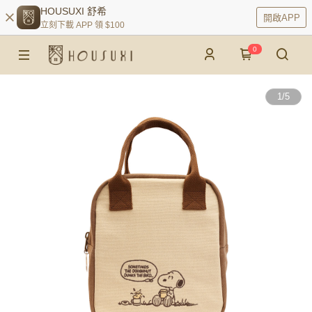
HOUSUXI 舒希
開啟APP
立刻下載 APP 領 $100
0
1
/
5