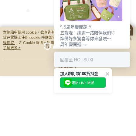
\\ 5周年慶開跑 //
五歲啦！謝謝一路陪伴我們♡
本網站中使用 cookie，欲查詢有關本網站使用 cookie 方式之詳情，及若您不希
準備好多驚喜等你來發現～
望在電腦上使用 cookie 時應如何變更電腦的 cookie 設定，請參閱本網站「
【HOUSUXI】歐拉夫-
【HOUSUXI】三麗鷗
【HOUSUXI】史
隱私
權條款
」之 Cookie 聲明。您繼續使用本網站即表示您同意本公司得按本網站使
周年慶開逛 →
刺繡保溫餐袋【5周年
酷洛米-刺繡保溫餐袋
保溫保冷袋【5周
用條款之 Cookie 聲明使用 cookie。
了解更多 >
慶↘三件75折】
【5周年慶↘三件75
↘三件75折】
NT$520
NT$520
NT$520
折】
回覆至 HOUSUXI
我知道了
你可能有興趣的商品
全站排行
加入綁訂領100折扣金
連結 LINE 帳號
熱門標籤