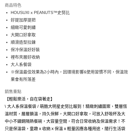
LINE Pay
商品特色
Apple Pay
HOUSUXI x PEANUTS™史努比
好提加厚提把
街口支付
細緻可愛刺繡
悠遊付
大開口好拿取
順滑造型拉鍊
Google Pay
保冷保溫好好裝
大哥付你分期
裡布夾層好收納
相關說明
大人系餐袋
【大哥付你分期使用說明】
※保溫最佳效果為2小時內，因環境影響&使用習慣不同，保溫效
AFTEE先享後付
1.本服務由台灣大哥大提供，台灣大哥大用戶可立即使用無須另外申請。
果會有所落差
2.付款方式選擇「大哥付你分期」，訂單成立後會自動跳轉到大哥付的交易
相關說明
流程，驗證手機門號後，選擇欲分期的期數、繳款截止日，確認付款後即完
【關於「AFTEE先享後付」】
成交易。
銷售重點
ATM付款
AFTEE先享後付是「在收到商品之後才付款」的支付方式。 讓您購物簡單
3.實際核准額度、可分期數及費用金額請依後續交易確認頁面所載為準。
便利好安心！
【輕鬆樂活，自在袋著走】
4.訂單成立30分鐘內，如未前往確認交易或遇審核未通過，訂單將自動取
１．簡單：不需註冊會員、不需綁卡、不需儲值。
\ 大人系保溫餐袋 / 萌酷大明星史努比報到！精緻刺繡圖案，雙層恆
運送方式
消。如遇「轉專審核」未通過狀況，表示未達大哥付你分期系統評分，恕無
２．便利：只要手機號碼，簡訊認證，即可結帳。
法說明評估內容。
溫材質，層層鎖溫，持久保鮮，大開口好拿取，可放入舒吸杯及大
３．安心：先確認商品／服務後，再付款。
全家取貨付款
【繳款方式說明】
中小不鏽鋼隔熱餐碗，大容量空間，符合日常收納及保溫需求！不
1.分期款項不併入電信帳單，「大哥付你分期」於每月結算日後寄送繳費提
每筆NT$80，滿NT$699(含以上)免運費
【「AFTEE先享後付」結帳流程】
醒簡訊。
只是保溫袋，童趣ｘ收納ｘ保溫ｘ輕量因應各種用途，隨行生活袋
１．於結帳方式選擇「AFTEE先享後付」後，將跳轉至「AFTEE先享後付」