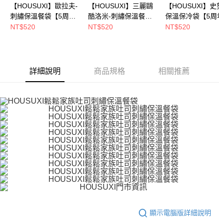
【HOUSUXI】歐拉夫-
【HOUSUXI】三麗鷗
【HOUSUXI】史
刺繡保溫餐袋【5周年
酷洛米-刺繡保溫餐袋
保溫保冷袋【5周
慶↘三件75折】
【5周年慶↘三件75
↘三件75折】
NT$520
NT$520
NT$520
折】
詳細說明
商品規格
相關推薦
顯示電腦版詳細說明