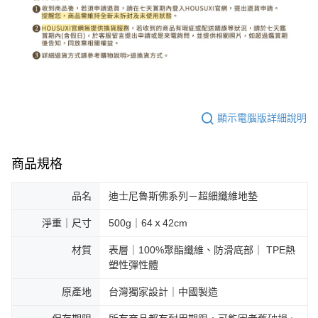
顯示電腦版詳細說明
商品規格
品名
迪士尼魯斯佛系列－超細纖維地墊
淨重｜尺寸
500g｜64ｘ42cm
材質
表層｜100%聚酯纖維、防滑底部｜ TPE熱
塑性彈性體
原產地
台灣獨家設計｜中國製造