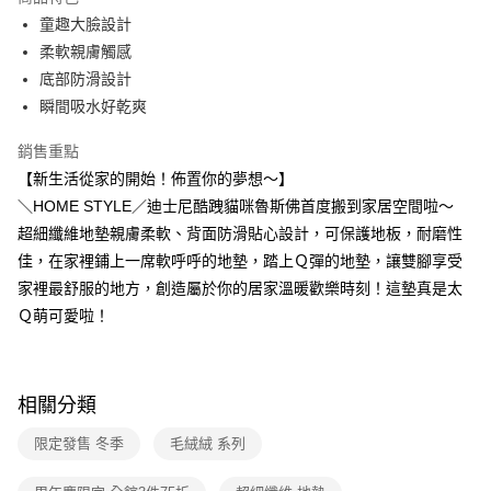
Apple Pay
童趣大臉設計
柔軟親膚觸感
街口支付
底部防滑設計
悠遊付
瞬間吸水好乾爽
Google Pay
銷售重點
【新生活從家的開始！佈置你的夢想～】
大哥付你分期
＼HOME STYLE／迪士尼酷跩貓咪魯斯佛首度搬到家居空間啦～
相關說明
超細纖維地墊親膚柔軟、背面防滑貼心設計，可保護地板，耐磨性
【大哥付你分期使用說明】
AFTEE先享後付
1.本服務由台灣大哥大提供，台灣大哥大用戶可立即使用無須另外申請。
佳，在家裡鋪上一席軟呼呼的地墊，踏上Ｑ彈的地墊，讓雙腳享受
2.付款方式選擇「大哥付你分期」，訂單成立後會自動跳轉到大哥付的交易
相關說明
家裡最舒服的地方，創造屬於你的居家溫暖歡樂時刻！這墊真是太
流程，驗證手機門號後，選擇欲分期的期數、繳款截止日，確認付款後即完
【關於「AFTEE先享後付」】
成交易。
Ｑ萌可愛啦！
ATM付款
AFTEE先享後付是「在收到商品之後才付款」的支付方式。 讓您購物簡單
3.實際核准額度、可分期數及費用金額請依後續交易確認頁面所載為準。
便利好安心！
4.訂單成立30分鐘內，如未前往確認交易或遇審核未通過，訂單將自動取
１．簡單：不需註冊會員、不需綁卡、不需儲值。
運送方式
消。如遇「轉專審核」未通過狀況，表示未達大哥付你分期系統評分，恕無
２．便利：只要手機號碼，簡訊認證，即可結帳。
法說明評估內容。
３．安心：先確認商品／服務後，再付款。
相關分類
全家取貨付款
【繳款方式說明】
1.分期款項不併入電信帳單，「大哥付你分期」於每月結算日後寄送繳費提
每筆NT$80，滿NT$699(含以上)免運費
【「AFTEE先享後付」結帳流程】
限定發售 冬季
毛絨絨 系列
醒簡訊。
１．於結帳方式選擇「AFTEE先享後付」後，將跳轉至「AFTEE先享後付」
2.透過簡訊連結打開帳單後，可選擇「超商條碼／台灣大直營門市／銀行轉
付款後全家取貨
結帳頁面，進行簡訊認證並確認金額後，即可完成結帳。
帳／街口支付／iPASS MONEY」等通路繳費。