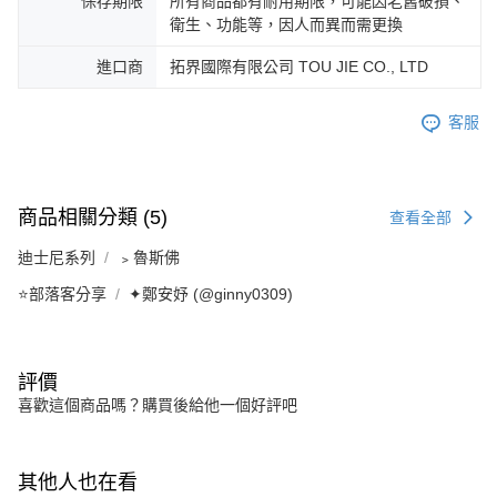
保存期限
所有商品都有耐用期限，可能因老舊破損、
衛生、功能等，因人而異而需更換
進口商
拓界國際有限公司 TOU JIE CO., LTD
客服
商品相關分類 (5)
查看全部
迪士尼系列
﹥魯斯佛
⭐部落客分享
✦鄭安妤 (@ginny0309)
評價
喜歡這個商品嗎？購買後給他一個好評吧
其他人也在看