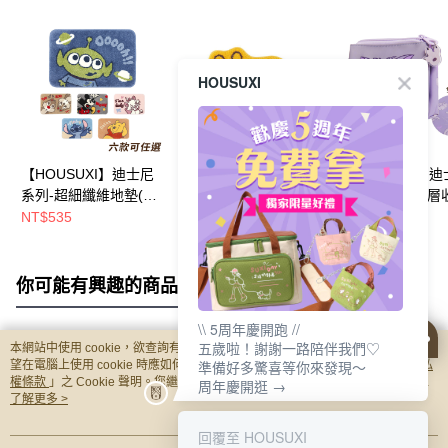
HOUSUXI
【HOUSUXI】迪士尼
【HOUSUXI】迪士尼
【HOUSUXI】
系列-超細纖維地墊(款
小熊維尼系列-超細纖
魯斯佛系列-三層
式可任選)【5周年慶↘
維地墊【5周年慶↘三
包【5周年慶↘三
NT$535
NT$535
NT$320
三件75折】
件75折】
折】
你可能有興趣的商品
全站排行
\\ 5周年慶開跑 //
五歲啦！謝謝一路陪伴我們♡
本網站中使用 cookie，欲查詢有關本網站使用 cookie 方式之詳情，及若您不希
熱門標籤
準備好多驚喜等你來發現～
望在電腦上使用 cookie 時應如何變更電腦的 cookie 設定，請參閱本網站「
隱私
權條款
」之 Cookie 聲明。您繼續使用本網站即表示您同意本公司得按本網站使
周年慶開逛 →
用條款之 Cookie 聲明使用 cookie。
了解更多 >
回覆至 HOUSUXI