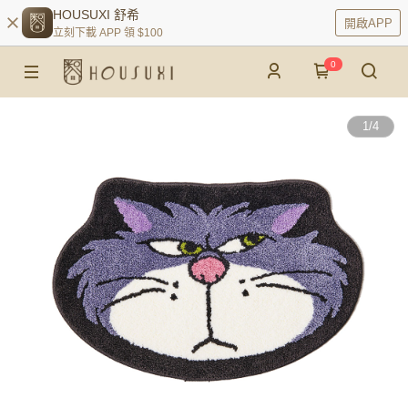
HOUSUXI 舒希
開啟APP
立刻下載 APP 領 $100
0
1
/
4