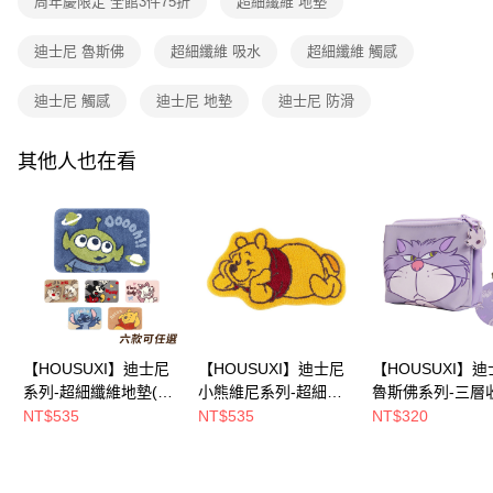
周年慶限定 全館3件75折
超細纖維 地墊
２．訂單成立數日內，您將收到繳費通知簡訊。
每筆NT$80，滿NT$699(含以上)免運費
３．收到繳費通知簡訊後14天內，點擊此簡訊中的連結，可透過四大超商／
【注意事項】
ATM／網路銀行／等多元方式進行付款，方視為交易完成。
迪士尼 魯斯佛
超細纖維 吸水
超細纖維 觸感
7-11取貨付款
1.本服務係由「台灣大哥大股份有限公司」（以下簡稱本公司）所提供，讓
※ 請注意：結帳手續完成當下不需立刻繳費，但若您需要取消訂單，請聯絡
用戶於交易時，得透過本服務購買商品或服務，並由商店將買賣／分期付款
每筆NT$80，滿NT$699(含以上)免運費
購買商品的店家。未經商家同意取消之訂單仍視為有效，需透過AFTEE先享
買賣價金債權讓與本公司後，依約使用本公司帳單繳交帳款。
迪士尼 觸感
迪士尼 地墊
迪士尼 防滑
後付繳納相關費用。
2.基於同意付款使用「大哥付你分期」之契約關係目的，商店將以您的個人
付款後7-11取貨
※ 交易是否成功請以「AFTEE先享後付 」之結帳頁面顯示為準，若有關於
資料（包含姓名、電話或地址）提供予台灣大哥大進項蒐集、處理及利用，
是否繳費成功／繳費後需取消欲退款等相關疑問，請聯繫「AFTEE先享後付
每筆NT$80，滿NT$699(含以上)免運費
由本公司與您本人進行分期帳單所需資料之確認、核對及更正。
其他人也在看
客戶支援中心」
https://netprotections.freshdesk.com/support/home
3.完整用戶服務條款，請詳閱以下連結：
https://oppay.tw/userRule
宅配
【注意事項】
１．透過由恩沛科技股份有限公司提供之「AFTEE先享後付」服務完成之交
每筆NT$100，滿NT$699(含以上)免運費
易，需依本服務之必要範圍內提供個人資料，並將交易相關給付款項請求債
權轉讓予恩沛科技股份有限公司。
２．關於個人資料處理事宜，請瀏覽以下網址：
https://aftee.tw/terms/#terms3
３．未成年的使用者請事先徵得法定代理人或監護人之同意方可使用
「AFTEE先享後付」，若未經同意申辦者引起之損失，本公司不負相關責
任。
【HOUSUXI】迪士尼
【HOUSUXI】迪士尼
【HOUSUXI】
４．使用「AFTEE先享後付」時，將依據個別帳號之用戶狀況，依本公司即
系列-超細纖維地墊(款
小熊維尼系列-超細纖
魯斯佛系列-三層
時審查核予不同之上限額度；若仍有額度不足之情形，本公司將視審查結果
式可任選)【5周年慶↘
維地墊【5周年慶↘三
包【5周年慶↘三
NT$535
NT$535
NT$320
請求用戶進行身份認證。
三件75折】
件75折】
折】
５．嚴禁一人註冊多個帳號或使用他人資訊註冊。若發現惡意使用之情形，
恩沛科技股份有限公司將有權停止該用戶之使用額度並採取法律行動。