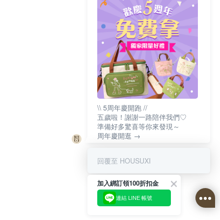
\\ 5周年慶開跑 //
五歲啦！謝謝一路陪伴我們♡
準備好多驚喜等你來發現～
周年慶開逛 →
回覆至 HOUSUXI
加入綁訂領100折扣金
連結 LINE 帳號