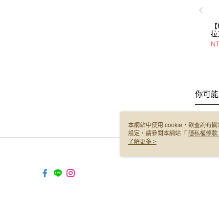
【
拉
【
NT
7
你可能
本網站中使用 cookie，欲查詢有關
設定，請參閱本網站「
隱私權條款
使用 cookie。
了解更多 >