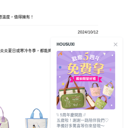
想溫度，值得擁有！
2024/10/12
HOUSUXI
，在炎炎夏日或寒冷冬季，都能夠保持食物的新鮮度。優惠
\\ 5周年慶開跑 //
五歲啦！謝謝一路陪伴我們♡
準備好多驚喜等你來發現～