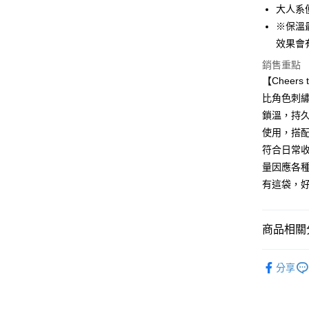
大人系
相關說明
【大哥付
※保溫
AFTEE先
1.本服務
效果會
2.付款方
相關說明
流程，驗
銷售重點
【關於「A
ATM付款
完成交易
AFTEE
【Cheers
3.實際核
便利好安
比角色刺
4.訂單成
１．簡單
消。如遇
２．便利
鎖溫，持
運送方式
無法說明
３．安心
使用，搭
【繳款方
全家取貨
1.分期款
符合日常
【「AFT
醒簡訊。
每筆NT$8
１．於結帳
量因應各
2.透過簡
付」結帳
有這袋，
帳／街口支
付款後全
２．訂單
３．收到繳
每筆NT$8
【注意事
／ATM／
1.本服務
※ 請注意
商品相關分
7-11取貨
用戶於交
絡購買商品
款買賣價
先享後付
每筆NT$8
史努比＆
2.基於同
※ 交易是
分享
資料（包
是否繳費成
付款後7-1
▎休閒旅
用，由本
付客戶支
每筆NT$8
3.完整用
★兒童上