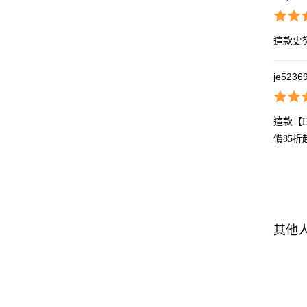
這款史
je5236
這款【
價85
其他