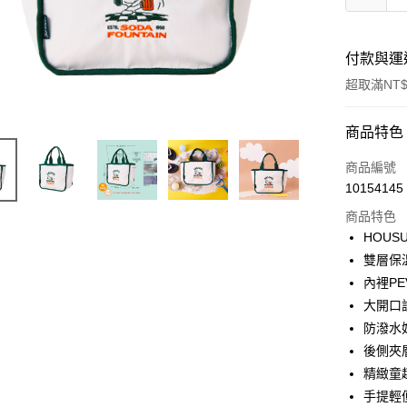
付款與運
超取滿NT$
付款方式
商品特色
信用卡一
商品編號
10154145
超商取貨
商品特色
LINE Pay
HOUSU
雙層保
Apple Pay
內裡PE
街口支付
大開口
防潑水
悠遊付
後側夾
Google Pa
精緻童
手提輕
大哥付你