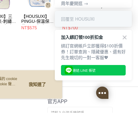
周年慶開逛 →
XI】三
【HOUSUXI】
【HOUSUXI】史
【HOUSUXI】史
回覆至 HOUSUXI
米-刺繡保
PINGU-保溫保冷
努比-旅行斜背小包
努比-查理布朗大
5周年慶
袋【5周年慶↘三
【5周年慶↘三件
袋【5周年慶↘三
NT$575
NT$700
NT$200
折】
件75折】
75折】
件75折】
加入綁訂領100折扣金
綁訂官網帳戶立即獲得$100折價
券！訂單查詢、隱藏優惠、還有好
先生親切的一對一客服💖
連結 LINE 帳號
 cookie
kie 聲明
我知道了
官方APP
免費傳送載點至手機