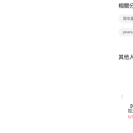
相關
周年慶
pean
其他
【
拉
【
NT
7