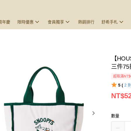
5周年慶
限時優惠
會員獨享
熱銷排行
舒希手札
【HO
三件7
超取滿NT$
5 (
2
NT$5
數量