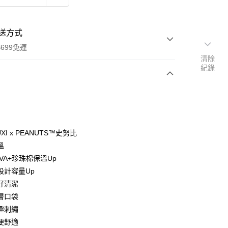
送方式
699免運
清除
紀錄
次付款
付款
XI x PEANUTS™史努比
溫
VA+珍珠棉保溫Up
設計容量Up
好清潔
層口袋
y
趣刺繡
便舒適
分期