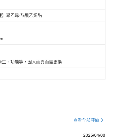
裡】聚乙烯-醋酸乙烯酯
cm
衛生、功能等，因人而異而需更換
查看全部評價
2025/04/08