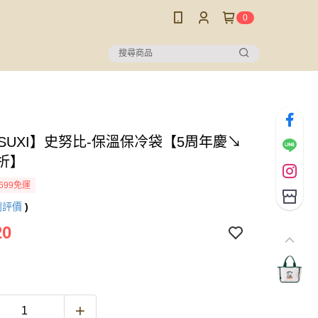
0
USUXI】史努比-保溫保冷袋【5周年慶↘
5折】
699免運
則評價
)
20