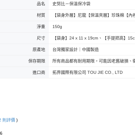
品名
史努比－保溫保冷袋
材質
【袋身外層】尼龍【保溫夾層】珍珠棉【內
淨重
150g
尺寸
【袋身】24 x 11 x 19cm、【手提把高】15
原產地
台灣獨家設計｜中國製造
保存期限
所有商品都有耐用期限，可能因老舊破損、
進口商
拓界國際有限公司 TOU JIE CO., LTD
2
則評價
)
26