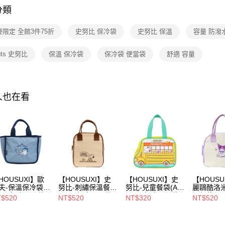
【注意事
分類
宅配
﹥不鏽鋼餐
１．透過由
交易，需
每筆NT$1
﹥手提袋 /
求債權轉
限定 全館3件75折
史努比 保冷袋
史努比 保溫
容量 防潑
２．關於
﹥兒童餐具 
https://aft
uts 史努比
保溫 保冷袋
保冷袋 便當袋
舒適 容量
３．未成
▎餐廚用
「AFTE
任。
🎉5周年
４．使用「
即時審查
人也在看
結果請求
５．嚴禁
形，恩沛
動。
HOUSUXI】歐
【HOUSUXI】史
【HOUSUXI】史
【HOUSU
夫-保溫保冷袋
努比-刺繡保溫餐袋
努比-兒童餐袋(A2)
麗鷗酷洛
5周年慶↘三件
【5周年慶↘三件
【5周年慶↘三件
溫餐袋【
$520
NT$520
NT$320
NT$520
5折】
75折】
75折】
↘三件75