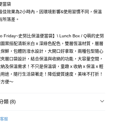
便當袋
你分期使用說明】
最佳效果為2小時內，因環境影響&使用習慣不同，保溫
享後付
由台灣大哥大提供，台灣大哥大用戶可立即使用無須另外申請。
有所落差。
式選擇「大哥付你分期」，訂單成立後會自動跳轉到大哥付的交易
證手機門號後，選擇欲分期的期數、繳款截止日，確認付款後即
FTEE先享後付」】
。
先享後付是「在收到商品之後才付款」的支付方式。 讓您購物簡單
 to Friday~史努比保溫便當袋】\ Lunch Box / Q萌的史努
准額度、可分期數及費用金額請依後續交易確認頁面所載為準。
心！
繡圖案搭配清新米白ｘ深綠色配色，雙層恆溫材質，層層
立30分鐘內，如未前往確認交易或遇審核未通過，訂單將自動取
：不需註冊會員、不需綁卡、不需儲值。
「轉專審核」未通過狀況，表示未達大哥付你分期系統評分，恕
：只要手機號碼，簡訊認證，即可結帳。
久保鮮，包體防潑水設計，大開口好拿取，兩種包型隨心
評估內容。
：先確認商品／服務後，再付款。
配夾層口袋設計，結合保溫與收納的功能，大容量空間，
式說明】
付款
項不併入電信帳單，「大哥付你分期」於每月結算日後寄送繳費提
收納及保溫需求！不只是保溫袋，童趣ｘ收納ｘ保溫ｘ輕
EE先享後付」結帳流程】
0，滿NT$699(含以上)免運費
方式選擇「AFTEE先享後付」後，將跳轉至「AFTEE先享後
種用途，隨行生活袋著走！降低變質速度，美味不打折！
訊連結打開帳單後，可選擇「超商條碼／台灣大直營門市／銀行轉
頁面，進行簡訊認證並確認金額後，即可完成結帳。
好方便～
付／iPASS MONEY」等通路繳費。
家取貨
成立數日內，您將收到繳費通知簡訊。
費通知簡訊後14天內，點擊此簡訊中的連結，可透過四大超商
0，滿NT$699(含以上)免運費
項】
網路銀行／等多元方式進行付款，方視為交易完成。
係由「台灣大哥大股份有限公司」（以下簡稱本公司）所提供，讓
：結帳手續完成當下不需立刻繳費，但若您需要取消訂單，請聯
類 (8)
付款
易時，得透過本服務購買商品或服務，並由商店將買賣／分期付
的店家。未經商家同意取消之訂單仍視為有效，需透過AFTEE
金債權讓與本公司後，依約使用本公司帳單繳交帳款。
繳納相關費用。
0，滿NT$699(含以上)免運費
歐拉夫
意付款使用「大哥付你分期」之契約關係目的，商店將以您的個人
否成功請以「AFTEE先享後付 」之結帳頁面顯示為準，若有關於
客服
含姓名、電話或地址）提供予台灣大哥大進項蒐集、處理及利
功／繳費後需取消欲退款等相關疑問，請聯繫「AFTEE先享後
1取貨
遊
公司與您本人進行分期帳單所需資料之確認、核對及更正。
援中心」
https://netprotections.freshdesk.com/support/home
0，滿NT$699(含以上)免運費
戶服務條款，請詳閱以下連結：
https://oppay.tw/userRule
學用品｜開學前哨站