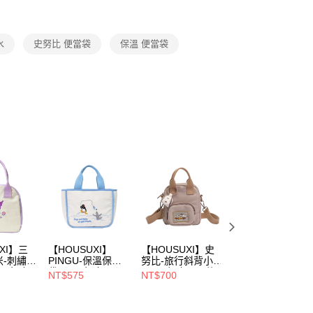
項】
具 / 餐袋
恩沛科技股份有限公司提供之「AFTEE先享後付」服務完成之
依本服務之必要範圍內提供個人資料，並將交易相關給付款項請
00，滿NT$699(含以上)免運費
 飲料袋 / 餐袋
讓予恩沛科技股份有限公司。
水
史努比 便當袋
保溫 便當袋
個人資料處理事宜，請瀏覽以下網址：
/ 餐袋
ee.tw/terms/#terms3
年的使用者請事先徵得法定代理人或監護人之同意方可使用
品
E先享後付」，若未經同意申辦者引起之損失，本公司不負相關責
慶｜全館3件75折
AFTEE先享後付」時，將依據個別帳號之用戶狀況，依本公司
核予不同之上限額度；若仍有額度不足之情形，本公司將視審查
用戶進行身份認證。
一人註冊多個帳號或使用他人資訊註冊。若發現惡意使用之情
科技股份有限公司將有權停止該用戶之使用額度並採取法律行
XI】三
【HOUSUXI】
【HOUSUXI】史
【HOUSUXI】史
米-刺繡保
PINGU-保溫保冷
努比-旅行斜背小包
努比-查理布朗大
5周年慶
袋【5周年慶↘三
【5周年慶↘三件
袋【5周年慶↘三
NT$575
NT$700
NT$200
折】
件75折】
75折】
件75折】