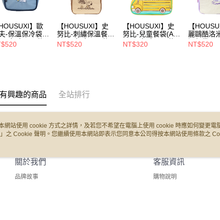
HOUSUXI】歐
【HOUSUXI】史
【HOUSUXI】史
【HOUSU
夫-保溫保冷袋
努比-刺繡保溫餐袋
努比-兒童餐袋(A2)
麗鷗酷洛
5周年慶↘三件
【5周年慶↘三件
【5周年慶↘三件
溫餐袋【
$520
NT$520
NT$320
NT$520
5折】
75折】
75折】
↘三件75
有興趣的商品
全站排行
本網站使用 cookie 方式之詳情，及若您不希望在電腦上使用 cookie 時應如何變更電腦的
」之 Cookie 聲明。您繼續使用本網站即表示您同意本公司得按本網站使用條款之 Coo
關於我們
客服資訊
品牌故事
購物說明
商店簡介
客服留言
隱私權及網站使用條款
會員權益聲明
聯絡我們