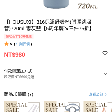
【HOUSUXI】316保溫舒吸杯(附彈跳吸
管)720ml-霧灰藍【5周年慶↘三件75折】
超取滿NT$699免運
5
(
5
則評價
)
NT$980
付款與運送方式
超取滿NT$699免運
付款方式
信用卡一次付款
商品加價購 (7)
查看全部
超商取貨付款