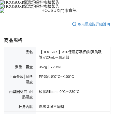
顯示電腦版詳細說明
商品規格
品名
【HOUSUXI】316保溫舒吸杯(附彈跳吸
管)720mL－霧灰藍
淨重｜容量
352g｜720ml
上蓋外殼│耐熱
PP聚丙烯0°C～100°C
溫度
內墊圈材質│耐
矽膠Silicone 0°C～230°C
熱溫度
杯身內膽
SUS 316不鏽鋼