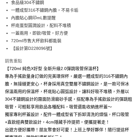
2.透過簡訊連結打開帳單後，可選擇「超商條碼／台灣大直營門市／銀行轉
付款後全家取貨
食品級304不鏽鋼
結帳頁面，進行簡訊認證並確認金額後，即可完成結帳。
帳／街口支付／iPASS MONEY」等通路繳費。
２．訂單成立數日內，您將收到繳費通知簡訊。
一體成型316不鏽鋼內膽，不易卡垢
每筆NT$80，滿NT$699(含以上)免運費
３．收到繳費通知簡訊後14天內，點擊此簡訊中的連結，可透過四大超商／
【注意事項】
內膽貼心鋼印mL數提醒
ATM／網路銀行／等多元方式進行付款，方視為交易完成。
7-11取貨付款
1.本服務係由「台灣大哥大股份有限公司」（以下簡稱本公司）所提供，讓
※ 請注意：結帳手續完成當下不需立刻繳費，但若您需要取消訂單，請聯絡
杯底蛋型圓潤設計，配料不堆積
用戶於交易時，得透過本服務購買商品或服務，並由商店將買賣／分期付款
每筆NT$80，滿NT$699(含以上)免運費
購買商品的店家。未經商家同意取消之訂單仍視為有效，需透過AFTEE先享
一蓋兩用，即飲/吸管，好方便
買賣價金債權讓與本公司後，依約使用本公司帳單繳交帳款。
後付繳納相關費用。
2.基於同意付款使用「大哥付你分期」之契約關係目的，商店將以您的個人
720ml市售大杯飲料都能裝
付款後7-11取貨
※ 交易是否成功請以「AFTEE先享後付 」之結帳頁面顯示為準，若有關於
資料（包含姓名、電話或地址）提供予台灣大哥大進項蒐集、處理及利用，
是否繳費成功／繳費後需取消欲退款等相關疑問，請聯繫「AFTEE先享後付
【設計第D228096號】
每筆NT$80，滿NT$699(含以上)免運費
由本公司與您本人進行分期帳單所需資料之確認、核對及更正。
客戶支援中心」
https://netprotections.freshdesk.com/support/home
3.完整用戶服務條款，請詳閱以下連結：
https://oppay.tw/userRule
銷售重點
宅配
【注意事項】
【720ml 純色X好型 全新升級2.0彈跳吸管保溫杯】
１．透過由恩沛科技股份有限公司提供之「AFTEE先享後付」服務完成之交
每筆NT$100，滿NT$699(含以上)免運費
易，需依本服務之必要範圍內提供個人資料，並將交易相關給付款項請求債
專為手搖飲量身訂做的完美環保杯，嚴選一體成型的316不鏽鋼內
權轉讓予恩沛科技股份有限公司。
膽，無接縫更安心，杯身採用真空雙層不鏽鋼設計，是一款可保冰
２．關於個人資料處理事宜，請瀏覽以下網址：
https://aftee.tw/terms/#terms3
保溫兩用的保溫杯，杯底貼心圓弧設計，讓料好吸不堆積，外層以
３．未成年的使用者請事先徵得法定代理人或監護人之同意方可使用
304不鏽鋼設計的霧面防滑磨砂手感，搭配專為手搖飲設計的彈跳粗
「AFTEE先享後付」，若未經同意申辦者引起之損失，本公司不負相關責
吸管，可輕鬆享用飲品各種配料，吸管還能收納進杯蓋～
任。
４．使用「AFTEE先享後付」時，將依據個別帳號之用戶狀況，依本公司即
獨家專利杯蓋設計，配件一體成型省下拆卸清洗的煩惱，杯口吸管
時審查核予不同之上限額度；若仍有額度不足之情形，本公司將視審查結果
+直飲經典雙飲設計，4cm隱藏手拎提把，便攜提著走！
請求用戶進行身份認證。
５．嚴禁一人註冊多個帳號或使用他人資訊註冊。若發現惡意使用之情形，
出遊方便好攜帶！朋友聚會好可愛！上班上學好夥伴！隨行提這杯
恩沛科技股份有限公司將有權停止該用戶之使用額度並採取法律行動。