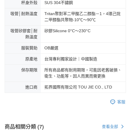
杯身外殼
SUS 304不鏽鋼
吸管│耐熱溫度
Tritan聚對苯二甲酸乙二醇酯－1，4環己烷
二甲醇酯共聚物-10℃～90℃
吸管矽膠套│耐
矽膠Silicone 0°C～230°C
熱溫度
服裝贊助
OB嚴選
原產地
台灣專利獨家設計｜中國製造
保存期限
所有商品都有耐用期限，可能因老舊破損、
衛生、功能等，因人而異而需更換
進口商
拓界國際有限公司 TOU JIE CO., LTD
客服
商品相關分類 (7)
查看全部