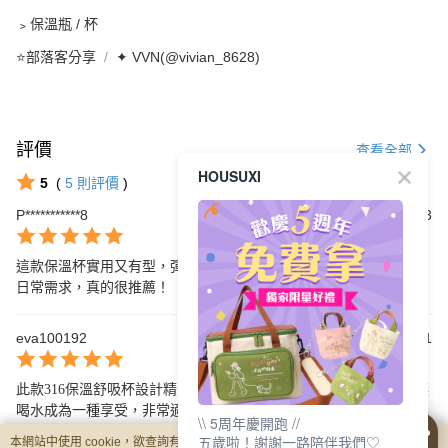
﹥保溫瓶 / 杯
⭐部落客分享
✦ VVN(@vivian_8628)
評價
查看全部
HOUSUXI
5
(
5
則評價
)
P***********8
2026/06/23
這款保溫杯實用又有型，彈跳吸管設計方便，容量剛好，完美滿足
日常需求，真的很推薦！
eva100192
2025/06/11
此款316保溫舒吸杯設計精美，保溫效果佳，彈跳吸管使用便利，讓
喝水成為一種享受，非常適合日常隨身使用。
\\ 5周年慶開跑 //
五歲啦！謝謝一路陪伴我們♡
本網站中使用 cookie，欲查詢有關本網站使用 cookie 方式之詳情，及若您不希