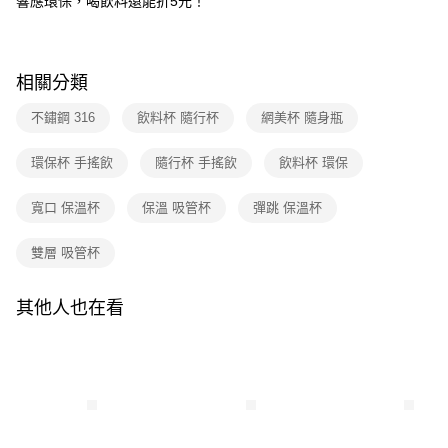
響應環保，喝飲料還能折5元！
相關分類
不鏽鋼 316
飲料杯 隨行杯
網美杯 隨身瓶
環保杯 手搖飲
隨行杯 手搖飲
飲料杯 環保
寬口 保溫杯
保溫 吸管杯
彈跳 保溫杯
雙層 吸管杯
其他人也在看