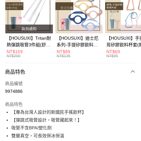
LINE Pay
Apple Pay
街口支付
貨到通知
悠遊付
【HOUSUXI】Tritan耐
【HOUSUXI】迪士尼
【HOUSUXI】手
熱彈跳吸管3件組(舒吸
系列-手提矽膠飲料杯
背矽膠飲料杯套(
Google Pay
杯720mL專用)【5周年
套(款式可任選)【5周
顏色可任選)【5
NT$159
NT$89
NT$69
NT$200
NT$135
NT$95
慶↘三件75折】
年慶↘三件75折】
↘三件75折】
大哥付你分期
相關說明
商品特色
【大哥付你分期使用說明】
AFTEE先享後付
1.本服務由台灣大哥大提供，台灣大哥大用戶可立即使用無須另外申請。
商品編號
2.付款方式選擇「大哥付你分期」，訂單成立後會自動跳轉到大哥付的交易
相關說明
流程，驗證手機門號後，選擇欲分期的期數、繳款截止日，確認付款後即完
9974886
【關於「AFTEE先享後付」】
成交易。
ATM付款
AFTEE先享後付是「在收到商品之後才付款」的支付方式。 讓您購物簡單
3.實際核准額度、可分期數及費用金額請依後續交易確認頁面所載為準。
商品特色
便利好安心！
4.訂單成立30分鐘內，如未前往確認交易或遇審核未通過，訂單將自動取
１．簡單：不需註冊會員、不需綁卡、不需儲值。
【專為台灣人設計的新國民手搖飲杯】
運送方式
消。如遇「轉專審核」未通過狀況，表示未達大哥付你分期系統評分，恕無
２．便利：只要手機號碼，簡訊認證，即可結帳。
法說明評估內容。
【彈跳式吸管設計，吸管藏起來！】
３．安心：先確認商品／服務後，再付款。
全家取貨付款
【繳款方式說明】
吸管不含BPA/塑化劑
1.分期款項不併入電信帳單，「大哥付你分期」於每月結算日後寄送繳費提
每筆NT$80，滿NT$699(含以上)免運費
【「AFTEE先享後付」結帳流程】
雙層真空，可長效保冰保溫
醒簡訊。
１．於結帳方式選擇「AFTEE先享後付」後，將跳轉至「AFTEE先享後付」