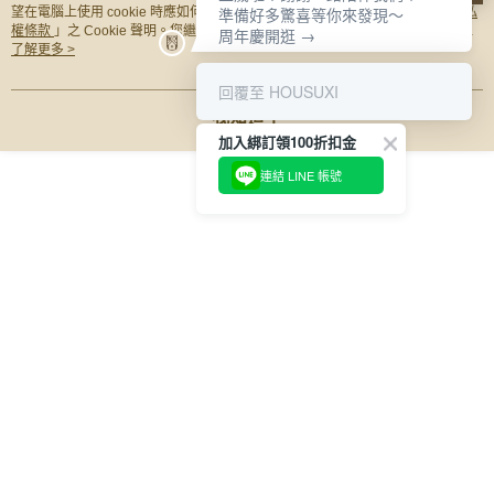
準備好多驚喜等你來發現～
望在電腦上使用 cookie 時應如何變更電腦的 cookie 設定，請參閱本網站「
隱私
權條款
」之 Cookie 聲明。您繼續使用本網站即表示您同意本公司得按本網站使
其他人也在看
周年慶開逛 →
用條款之 Cookie 聲明使用 cookie。
了解更多 >
回覆至 HOUSUXI
我知道了
加入綁訂領100折扣金
連結 LINE 帳號
【HOUSUXI】316保
【HOUSUXI】316保
【HOUSUXI】Tri
溫舒吸杯(附彈跳吸
溫舒吸杯(附彈跳吸
透舒吸杯(附彈跳
管)720ml-霧粉紅【5周
管)720ml-燕麥奶【5周
管)760ml-淺水
NT$980
NT$980
NT$700
年慶↘三件75折】
年慶↘三件75折】
年慶↘三件75折
你可能有興趣的商品
全站排行
熱門標籤