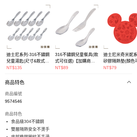
超商取貨付款
LINE Pay
Apple Pay
街口支付
悠遊付
迪士尼系列-316不鏽鋼
316不鏽鋼兒童餐具(款
迪士尼米奇米妮系
兒童湯匙(尺寸&款式可
式可任選)【加購商
矽膠隔熱墊(顏色
Google Pay
任選)【加購商品】
品】
選)【加購商品】
NT$135
NT$89
NT$79
大哥付你分期
相關說明
商品特色
【大哥付你分期使用說明】
AFTEE先享後付
商品編號
1.本服務由台灣大哥大提供，台灣大哥大用戶可立即使用無須另外申請。
2.付款方式選擇「大哥付你分期」，訂單成立後會自動跳轉到大哥付的交易
相關說明
9574546
流程，驗證手機門號後，選擇欲分期的期數、繳款截止日，確認付款後即完
【關於「AFTEE先享後付」】
成交易。
ATM付款
AFTEE先享後付是「在收到商品之後才付款」的支付方式。 讓您購物簡單
商品特色
3.實際核准額度、可分期數及費用金額請依後續交易確認頁面所載為準。
便利好安心！
食品級304不鏽鋼
4.訂單成立30分鐘內，如未前往確認交易或遇審核未通過，訂單將自動取
１．簡單：不需註冊會員、不需綁卡、不需儲值。
運送方式
消。如遇「轉專審核」未通過狀況，表示未達大哥付你分期系統評分，恕無
雙層隔熱安全不燙手
２．便利：只要手機號碼，簡訊認證，即可結帳。
法說明評估內容。
３．安心：先確認商品／服務後，再付款。
底部橡膠圈紋不手滑