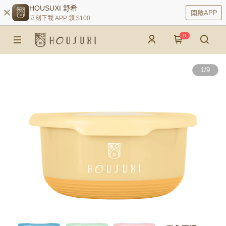
HOUSUXI 舒希
開啟APP
立刻下載 APP 領 $100
0
1
/
9