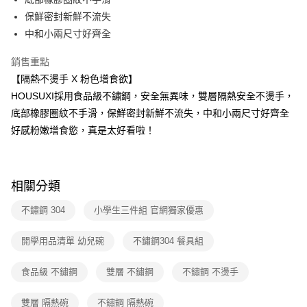
全家取貨付款
【繳款方式說明】
1.分期款項不併入電信帳單，「大哥付你分期」於每月結算日後寄送繳費提
保鮮密封新鮮不流失
每筆NT$80，滿NT$699(含以上)免運費
【「AFTEE先享後付」結帳流程】
醒簡訊。
１．於結帳方式選擇「AFTEE先享後付」後，將跳轉至「AFTEE先享後付」
中和小兩尺寸好齊全
2.透過簡訊連結打開帳單後，可選擇「超商條碼／台灣大直營門市／銀行轉
付款後全家取貨
結帳頁面，進行簡訊認證並確認金額後，即可完成結帳。
帳／街口支付／iPASS MONEY」等通路繳費。
２．訂單成立數日內，您將收到繳費通知簡訊。
銷售重點
每筆NT$80，滿NT$699(含以上)免運費
３．收到繳費通知簡訊後14天內，點擊此簡訊中的連結，可透過四大超商／
【注意事項】
【隔熱不燙手 X 粉色增食欲】
ATM／網路銀行／等多元方式進行付款，方視為交易完成。
7-11取貨付款
1.本服務係由「台灣大哥大股份有限公司」（以下簡稱本公司）所提供，讓
※ 請注意：結帳手續完成當下不需立刻繳費，但若您需要取消訂單，請聯絡
HOUSUXI採用食品級不鏽鋼，安全無異味，雙層隔熱安全不燙手，
用戶於交易時，得透過本服務購買商品或服務，並由商店將買賣／分期付款
每筆NT$80，滿NT$699(含以上)免運費
購買商品的店家。未經商家同意取消之訂單仍視為有效，需透過AFTEE先享
底部橡膠圈紋不手滑，保鮮密封新鮮不流失，中和小兩尺寸好齊全
買賣價金債權讓與本公司後，依約使用本公司帳單繳交帳款。
後付繳納相關費用。
2.基於同意付款使用「大哥付你分期」之契約關係目的，商店將以您的個人
好感粉嫩增食慾，真是太好看啦！
付款後7-11取貨
※ 交易是否成功請以「AFTEE先享後付 」之結帳頁面顯示為準，若有關於
資料（包含姓名、電話或地址）提供予台灣大哥大進項蒐集、處理及利用，
是否繳費成功／繳費後需取消欲退款等相關疑問，請聯繫「AFTEE先享後付
每筆NT$80，滿NT$699(含以上)免運費
由本公司與您本人進行分期帳單所需資料之確認、核對及更正。
客戶支援中心」
https://netprotections.freshdesk.com/support/home
3.完整用戶服務條款，請詳閱以下連結：
https://oppay.tw/userRule
宅配
【注意事項】
相關分類
１．透過由恩沛科技股份有限公司提供之「AFTEE先享後付」服務完成之交
每筆NT$100，滿NT$699(含以上)免運費
易，需依本服務之必要範圍內提供個人資料，並將交易相關給付款項請求債
不鏽鋼 304
小學生三件組 官網獨家優惠
權轉讓予恩沛科技股份有限公司。
２．關於個人資料處理事宜，請瀏覽以下網址：
開學用品清單 幼兒碗
不鏽鋼304 餐具組
https://aftee.tw/terms/#terms3
３．未成年的使用者請事先徵得法定代理人或監護人之同意方可使用
「AFTEE先享後付」，若未經同意申辦者引起之損失，本公司不負相關責
食品級 不鏽鋼
雙層 不鏽鋼
不鏽鋼 不燙手
任。
４．使用「AFTEE先享後付」時，將依據個別帳號之用戶狀況，依本公司即
雙層 隔熱碗
不鏽鋼 隔熱碗
時審查核予不同之上限額度；若仍有額度不足之情形，本公司將視審查結果