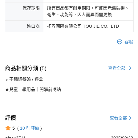
保存期限
所有商品都有耐用期限，可能因老舊破損、
衛生、功能等，因人而異而需更換
進口商
拓界國際有限公司 TOU JIE CO., LTD
客服
商品相關分類 (5)
查看全部
﹥不鏽鋼餐碗 / 餐盒
★兒童上學用品｜開學前哨站
評價
查看全部
5
(
10
則評價
)