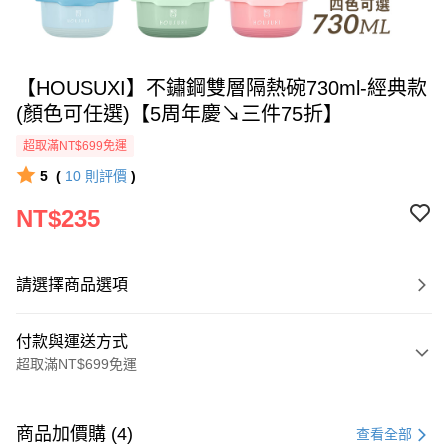
【HOUSUXI】不鏽鋼雙層隔熱碗730ml-經典款
(顏色可任選)【5周年慶↘三件75折】
超取滿NT$699免運
5
(
10
則評價
)
NT$235
請選擇商品選項
付款與運送方式
超取滿NT$699免運
付款方式
信用卡一次付款
商品加價購 (4)
查看全部