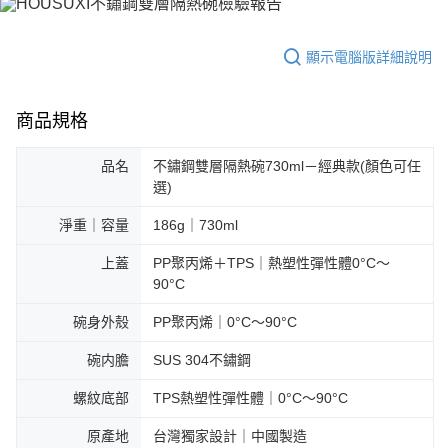
顯示電腦版詳細說明
商品規格
品名
不鏽鋼雙層隔熱碗730ml－經典款(顏色可任
選)
淨重｜容量
186g｜730ml
上蓋
PP聚丙烯＋TPS｜熱塑性彈性體0°C～
90°C
碗身外殼
PP聚丙烯｜0°C～90°C
碗内膽
SUS 304不鏽鋼
螺紋底部
TPS熱塑性彈性體｜0°C～90°C
原產地
台灣獨家設計｜中國製造