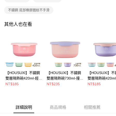
請求用戶進行身份認證。
５．嚴禁一人註冊多個帳號或使用他人資訊註冊。若發現惡意使用之情形，
不鏽鋼 底部橡膠圈紋不手滑
恩沛科技股份有限公司將有權停止該用戶之使用額度並採取法律行動。
其他人也在看
【HOUSUXI】不鏽鋼
【HOUSUXI】不鏽鋼
【HOUSUXI】
雙層隔熱碗420ml-經典
雙層隔熱碗730ml-撞色
雙層隔熱碗420ml
款(顏色可任選)【5周
款(顏色可任選)【5周
款(顏色可任選)【
NT$185
NT$235
NT$185
年慶↘三件75折】
年慶↘三件75折】
年慶↘三件75折
詳細說明
商品規格
相關推薦