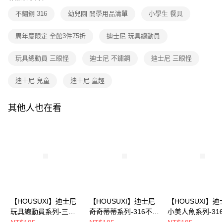
醒簡訊。
１．於結帳方式選擇「AFTEE先享後付」後，將跳轉至「AFTEE先享後付」
2.透過簡訊連結打開帳單後，可選擇「超商條碼／台灣大直營門市／銀行轉
不鏽鋼 316
幼兒園 開學用品清單
小學生 餐具
付款後全家取貨
結帳頁面，進行簡訊認證並確認金額後，即可完成結帳。
帳／街口支付／iPASS MONEY」等通路繳費。
２．訂單成立數日內，您將收到繳費通知簡訊。
每筆NT$80，滿NT$699(含以上)免運費
３．收到繳費通知簡訊後14天內，點擊此簡訊中的連結，可透過四大超商／
周年慶限定 全館3件75折
迪士尼 玩具總動員
【注意事項】
ATM／網路銀行／等多元方式進行付款，方視為交易完成。
7-11取貨付款
1.本服務係由「台灣大哥大股份有限公司」（以下簡稱本公司）所提供，讓
※ 請注意：結帳手續完成當下不需立刻繳費，但若您需要取消訂單，請聯絡
用戶於交易時，得透過本服務購買商品或服務，並由商店將買賣／分期付款
玩具總動員 三眼怪
迪士尼 不鏽鋼
迪士尼 三眼怪
每筆NT$80，滿NT$699(含以上)免運費
購買商品的店家。未經商家同意取消之訂單仍視為有效，需透過AFTEE先享
買賣價金債權讓與本公司後，依約使用本公司帳單繳交帳款。
後付繳納相關費用。
2.基於同意付款使用「大哥付你分期」之契約關係目的，商店將以您的個人
付款後7-11取貨
※ 交易是否成功請以「AFTEE先享後付 」之結帳頁面顯示為準，若有關於
迪士尼 兒童
迪士尼 童趣
資料（包含姓名、電話或地址）提供予台灣大哥大進項蒐集、處理及利用，
是否繳費成功／繳費後需取消欲退款等相關疑問，請聯繫「AFTEE先享後付
每筆NT$80，滿NT$699(含以上)免運費
由本公司與您本人進行分期帳單所需資料之確認、核對及更正。
客戶支援中心」
https://netprotections.freshdesk.com/support/home
3.完整用戶服務條款，請詳閱以下連結：
https://oppay.tw/userRule
其他人也在看
宅配
【注意事項】
１．透過由恩沛科技股份有限公司提供之「AFTEE先享後付」服務完成之交
每筆NT$100，滿NT$699(含以上)免運費
易，需依本服務之必要範圍內提供個人資料，並將交易相關給付款項請求債
權轉讓予恩沛科技股份有限公司。
２．關於個人資料處理事宜，請瀏覽以下網址：
https://aftee.tw/terms/#terms3
３．未成年的使用者請事先徵得法定代理人或監護人之同意方可使用
「AFTEE先享後付」，若未經同意申辦者引起之損失，本公司不負相關責
任。
４．使用「AFTEE先享後付」時，將依據個別帳號之用戶狀況，依本公司即
【HOUSUXI】迪士尼
【HOUSUXI】迪士尼
【HOUSUXI】
時審查核予不同之上限額度；若仍有額度不足之情形，本公司將視審查結果
玩具總動員系列-三眼
奇奇蒂蒂系列-316不鏽
小美人魚系列-31
請求用戶進行身份認證。
怪-316不鏽鋼兒童湯匙
鋼兒童湯匙(小童)【5
鋼兒童湯匙(小童)