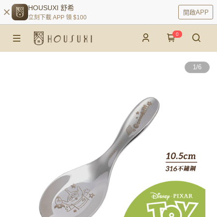
HOUSUXI 舒希
開啟APP
立刻下載 APP 領 $100
0
1
/
6