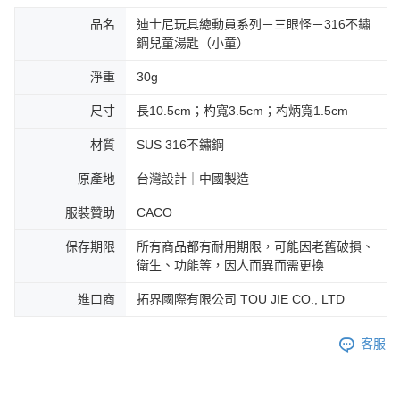
品名
迪士尼玩具總動員系列－三眼怪－316不鏽
鋼兒童湯匙（小童）
淨重
30g
尺寸
長10.5cm；杓寬3.5cm；杓炳寬1.5cm
材質
SUS 316不鏽鋼
原產地
台灣設計｜中國製造
服裝贊助
CACO
保存期限
所有商品都有耐用期限，可能因老舊破損、
衛生、功能等，因人而異而需更換
進口商
拓界國際有限公司 TOU JIE CO., LTD
客服