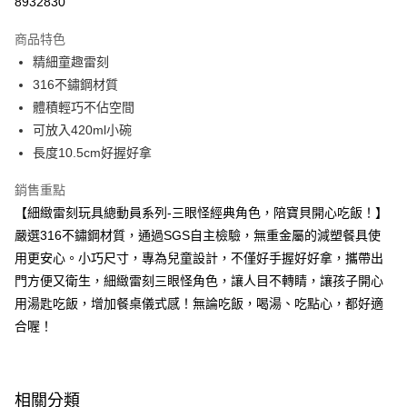
8932830
LINE Pay
商品特色
Apple Pay
精細童趣雷刻
316不鏽鋼材質
街口支付
體積輕巧不佔空間
悠遊付
可放入420ml小碗
長度10.5cm好握好拿
Google Pay
銷售重點
大哥付你分期
【細緻雷刻玩具總動員系列-三眼怪經典角色，陪寶貝開心吃飯！】
相關說明
嚴選316不鏽鋼材質，通過SGS自主檢驗，無重金屬的減塑餐具使
【大哥付你分期使用說明】
AFTEE先享後付
1.本服務由台灣大哥大提供，台灣大哥大用戶可立即使用無須另外申請。
用更安心。小巧尺寸，專為兒童設計，不僅好手握好好拿，攜帶出
2.付款方式選擇「大哥付你分期」，訂單成立後會自動跳轉到大哥付的交易
相關說明
門方便又衛生，細緻雷刻三眼怪角色，讓人目不轉睛，讓孩子開心
流程，驗證手機門號後，選擇欲分期的期數、繳款截止日，確認付款後即完
【關於「AFTEE先享後付」】
成交易。
用湯匙吃飯，增加餐桌儀式感！無論吃飯，喝湯、吃點心，都好適
ATM付款
AFTEE先享後付是「在收到商品之後才付款」的支付方式。 讓您購物簡單
3.實際核准額度、可分期數及費用金額請依後續交易確認頁面所載為準。
便利好安心！
合喔！
4.訂單成立30分鐘內，如未前往確認交易或遇審核未通過，訂單將自動取
１．簡單：不需註冊會員、不需綁卡、不需儲值。
運送方式
消。如遇「轉專審核」未通過狀況，表示未達大哥付你分期系統評分，恕無
２．便利：只要手機號碼，簡訊認證，即可結帳。
法說明評估內容。
３．安心：先確認商品／服務後，再付款。
全家取貨付款
【繳款方式說明】
相關分類
1.分期款項不併入電信帳單，「大哥付你分期」於每月結算日後寄送繳費提
每筆NT$80，滿NT$699(含以上)免運費
【「AFTEE先享後付」結帳流程】