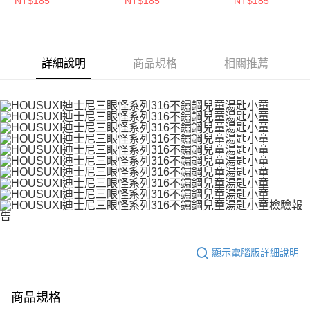
NT$185
NT$185
NT$185
５．嚴禁一人註冊多個帳號或使用他人資訊註冊。若發現惡意使用之情形，
恩沛科技股份有限公司將有權停止該用戶之使用額度並採取法律行動。
(大童)【5周年慶↘三
周年慶↘三件75折】
周年慶↘三件75
件75折】
詳細說明
商品規格
相關推薦
顯示電腦版詳細說明
商品規格