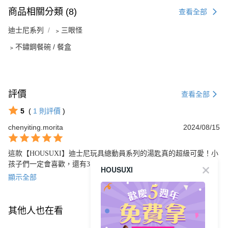
商品相關分類 (8)
查看全部
迪士尼系列
﹥三眼怪
﹥不鏽鋼餐碗 / 餐盒
評價
查看全部
5
(
1
則評價
)
chenyiting.morita
2024/08/15
這款【HOUSUXI】迪士尼玩具總動員系列的湯匙真的超級可愛！小
孩子們一定會喜歡，還有316不鏽鋼材質非常耐用。質感和設計都很
HOUSUXI
棒，我很滿意！
顯示全部
其他人也在看