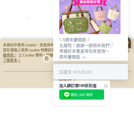
\\ 5周年慶開跑 //
五歲啦！謝謝一路陪伴我們♡
本網站中使用 cookie，欲查詢有關本網站使用 cookie 方式之詳情，及若您不希
【HOUSUXI】迪士尼
【HOUSUXI】迪士尼
【HOUSUXI】
準備好多驚喜等你來發現～
望在電腦上使用 cookie 時應如何變更電腦的 cookie 設定，請參閱本網站「
隱私
玩具總動員系列-三眼
奇奇蒂蒂系列-316不鏽
小美人魚系列-31
權條款
」之 Cookie 聲明。您繼續使用本網站即表示您同意本公司得按本網站使
周年慶開逛 →
怪-316不鏽鋼兒童湯匙
鋼兒童湯匙(小童)【5
鋼兒童湯匙(小童)
NT$185
NT$185
NT$185
用條款之 Cookie 聲明使用 cookie。
了解更多 >
(大童)【5周年慶↘三
周年慶↘三件75折】
周年慶↘三件75
件75折】
回覆至 HOUSUXI
你可能有興趣的商品
全站排行
我知道了
加入綁訂領100折扣金
連結 LINE 帳號
熱門標籤