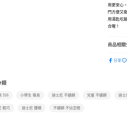
相關說明
用更安心
【大哥付
門方便又
AFTEE先
1.本服務
用湯匙吃
2.付款方
相關說明
流程，驗
合喔！
【關於「A
ATM付款
完成交易
AFTEE
3.實際核
便利好安
4.訂單成
１．簡單
商品相關分
消。如遇
２．便利
運送方式
無法說明
３．安心
迪士尼系
【繳款方
全家取貨
分享
1.分期款
【「AFT
﹥不鏽鋼餐
醒簡訊。
每筆NT$8
１．於結帳
2.透過簡
付」結帳
★兒童上
帳／街口支
付款後全
２．訂單
分類
３．收到繳
﹥不鏽鋼餐
每筆NT$8
【注意事
／ATM／
1.本服務
﹥兒童餐具 
※ 請注意
 316
小學生 餐具
迪士尼 不鏽鋼
兒童 不鏽鋼
迪士
7-11取貨
用戶於交
絡購買商品
款買賣價
▎餐廚用
先享後付
每筆NT$8
2.基於同
尼 輕巧
迪士尼 體積
不鏽鋼 不佔空間
※ 交易是
🎉5周年
資料（包
是否繳費成
付款後7-1
用，由本
付客戶支
每筆NT$8
3.完整用