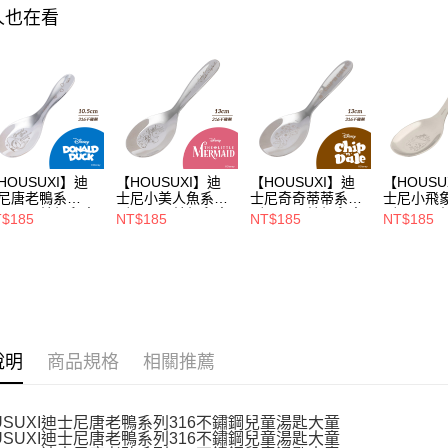
【注意事
人也在看
宅配
１．透過由
交易，需
每筆NT$1
求債權轉
２．關於
https://aft
３．未成
「AFTE
任。
４．使用「
HOUSUXI】迪
【HOUSUXI】迪
【HOUSUXI】迪
【HOUSU
即時審查
尼唐老鴨系
士尼小美人魚系
士尼奇奇蒂蒂系
士尼小飛
結果請求
-316不鏽鋼兒童
列-316不鏽鋼兒童
列-316不鏽鋼兒童
列-316
$185
NT$185
NT$185
NT$185
５．嚴禁
匙(小童)【5周年
湯匙(大童)【5周年
湯匙(大童)【5周年
湯匙(大童
形，恩沛
↘三件75折】
慶↘三件75折】
慶↘三件75折】
慶↘三件7
動。
說明
商品規格
相關推薦