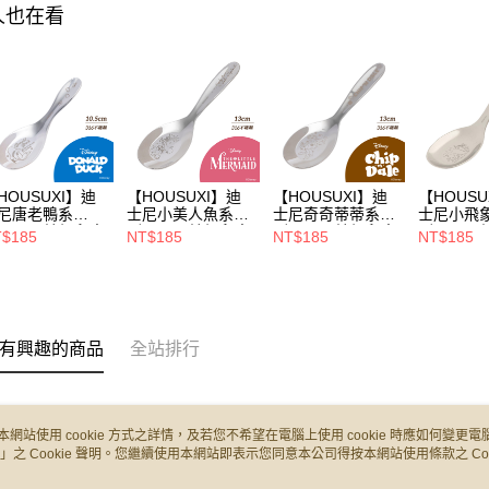
人也在看
HOUSUXI】迪
【HOUSUXI】迪
【HOUSUXI】迪
【HOUSU
尼唐老鴨系
士尼小美人魚系
士尼奇奇蒂蒂系
士尼小飛
-316不鏽鋼兒童
列-316不鏽鋼兒童
列-316不鏽鋼兒童
列-316
$185
NT$185
NT$185
NT$185
匙(小童)【5周年
湯匙(大童)【5周年
湯匙(大童)【5周年
湯匙(大童
↘三件75折】
慶↘三件75折】
慶↘三件75折】
慶↘三件7
有興趣的商品
全站排行
本網站使用 cookie 方式之詳情，及若您不希望在電腦上使用 cookie 時應如何變更電腦的
」之 Cookie 聲明。您繼續使用本網站即表示您同意本公司得按本網站使用條款之 Coo