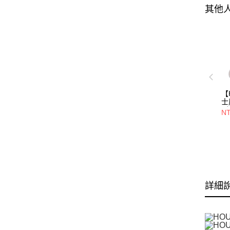
其他
【
士
列
NT
湯
慶
詳細