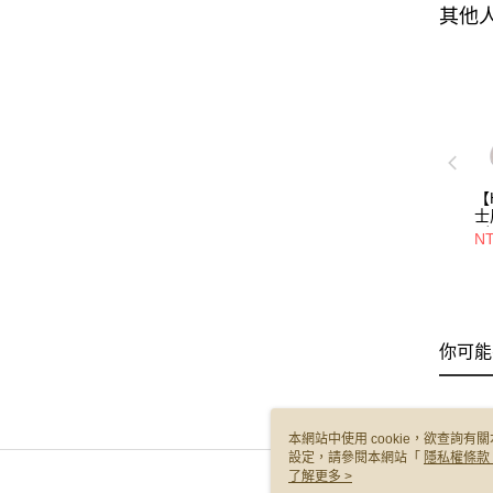
其他
【
士
列
NT
湯
慶
你可能
本網站中使用 cookie，欲查詢有關
設定，請參閱本網站「
隱私權條款
使用 cookie。
了解更多 >