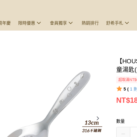
5周年慶
限時優惠
會員獨享
熱銷排行
舒希手札
【HOU
童湯匙
超取滿NT$
5 (
1
NT$1
數量