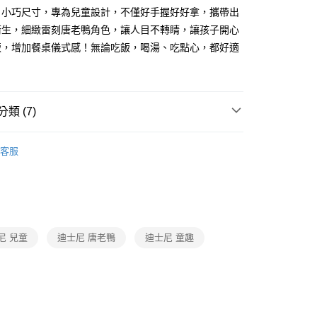
。小巧尺寸，專為兒童設計，不僅好手握好好拿，攜帶出
你分期使用說明】
衛生，細緻雷刻唐老鴨角色，讓人目不轉睛，讓孩子開心
享後付
由台灣大哥大提供，台灣大哥大用戶可立即使用無須另外申請。
飯，增加餐桌儀式感！無論吃飯，喝湯、吃點心，都好適
式選擇「大哥付你分期」，訂單成立後會自動跳轉到大哥付的交易
證手機門號後，選擇欲分期的期數、繳款截止日，確認付款後即
FTEE先享後付」】
。
先享後付是「在收到商品之後才付款」的支付方式。 讓您購物簡單
准額度、可分期數及費用金額請依後續交易確認頁面所載為準。
心！
立30分鐘內，如未前往確認交易或遇審核未通過，訂單將自動取
：不需註冊會員、不需綁卡、不需儲值。
類 (7)
「轉專審核」未通過狀況，表示未達大哥付你分期系統評分，恕
：只要手機號碼，簡訊認證，即可結帳。
評估內容。
：先確認商品／服務後，再付款。
列
﹥唐老鴨
式說明】
付款
客服
項不併入電信帳單，「大哥付你分期」於每月結算日後寄送繳費提
EE先享後付」結帳流程】
碗 / 餐盒
0，滿NT$699(含以上)免運費
方式選擇「AFTEE先享後付」後，將跳轉至「AFTEE先享後
訊連結打開帳單後，可選擇「超商條碼／台灣大直營門市／銀行轉
頁面，進行簡訊認證並確認金額後，即可完成結帳。
學用品｜開學前哨站
付／iPASS MONEY」等通路繳費。
家取貨
成立數日內，您將收到繳費通知簡訊。
費通知簡訊後14天內，點擊此簡訊中的連結，可透過四大超商
具 / 餐袋
0，滿NT$699(含以上)免運費
項】
網路銀行／等多元方式進行付款，方視為交易完成。
係由「台灣大哥大股份有限公司」（以下簡稱本公司）所提供，讓
/ 餐袋
：結帳手續完成當下不需立刻繳費，但若您需要取消訂單，請聯
尼 兒童
迪士尼 唐老鴨
迪士尼 童趣
付款
易時，得透過本服務購買商品或服務，並由商店將買賣／分期付
的店家。未經商家同意取消之訂單仍視為有效，需透過AFTEE
金債權讓與本公司後，依約使用本公司帳單繳交帳款。
品
繳納相關費用。
0，滿NT$699(含以上)免運費
意付款使用「大哥付你分期」之契約關係目的，商店將以您的個人
否成功請以「AFTEE先享後付 」之結帳頁面顯示為準，若有關於
慶｜全館3件75折
含姓名、電話或地址）提供予台灣大哥大進項蒐集、處理及利
功／繳費後需取消欲退款等相關疑問，請聯繫「AFTEE先享後
1取貨
公司與您本人進行分期帳單所需資料之確認、核對及更正。
援中心」
https://netprotections.freshdesk.com/support/home
0，滿NT$699(含以上)免運費
戶服務條款，請詳閱以下連結：
https://oppay.tw/userRule