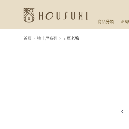
商品分類
🎉
首頁
迪士尼系列
﹥唐老鴨