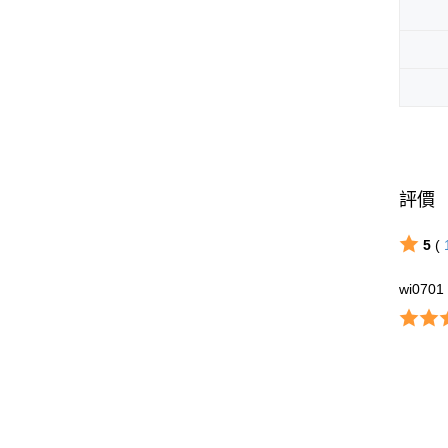
評價
5
(
wi0701