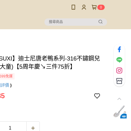
0
SUXI】迪士尼唐老鴨系列-316不鏽鋼兒
(大童)【5周年慶↘三件75折】
699免運
則評價
)
85