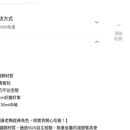
送方式
699免運
清除
紀錄
次付款
付款
鏽鋼材質
趣雷刻
巧不佔空間
3cm好握好拿
30ml中碗
y
刻唐老鴨經典角色，陪寶貝開心吃飯！】
分期
不鏽鋼材質，通過SGS自主檢驗，無重金屬的減塑餐具使