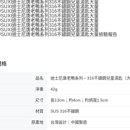
規格
品名
迪士尼唐老鴨系列－316不鏽鋼兒童湯匙（
淨重
42g
尺寸
長13cm；杓4cm；杓炳寬1.5cm
材質
SUS 316不鏽鋼
原產地
台灣設計｜中國製造