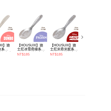
項】
恩沛科技股份有限公司提供之「AFTEE先享後付」服務完成之
依本服務之必要範圍內提供個人資料，並將交易相關給付款項請
00，滿NT$699(含以上)免運費
讓予恩沛科技股份有限公司。
個人資料處理事宜，請瀏覽以下網址：
ee.tw/terms/#terms3
年的使用者請事先徵得法定代理人或監護人之同意方可使用
E先享後付」，若未經同意申辦者引起之損失，本公司不負相關責
AFTEE先享後付」時，將依據個別帳號之用戶狀況，依本公司
XI】迪
【HOUSUXI】迪
【HOUSUXI】迪
【HOUSUXI】迪
核予不同之上限額度；若仍有額度不足之情形，本公司將視審查
象系
士尼冰雪奇緣系
士尼米奇米妮系
士尼小美人魚系
用戶進行身份認證。
不鏽鋼兒童
列-316不鏽鋼兒童
列-316不鏽鋼兒童
列-316不鏽鋼兒
NT$185
NT$185
NT$185
一人註冊多個帳號或使用他人資訊註冊。若發現惡意使用之情
)【5周年
湯匙(大童)【5周年
湯匙(大童)【5周年
湯匙(小童)【5周
科技股份有限公司將有權停止該用戶之使用額度並採取法律行
5折】
慶↘三件75折】
慶↘三件75折】
慶↘三件75折】