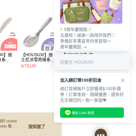
\\ 5周年慶開跑 //
五歲啦！謝謝一路陪伴我們♡
準備好多驚喜等你來發現～
周年慶開逛 →
XI】迪
【HOUSUXI】迪
【HOUSUXI】迪
【HOUSUXI】迪
象系
士尼冰雪奇緣系
士尼米奇米妮系
士尼小美人魚系
回覆至 HOUSUXI
不鏽鋼兒童
列-316不鏽鋼兒童
列-316不鏽鋼兒童
列-316不鏽鋼兒
NT$185
NT$185
NT$185
)【5周年
湯匙(大童)【5周年
湯匙(大童)【5周年
湯匙(小童)【5周
5折】
慶↘三件75折】
慶↘三件75折】
慶↘三件75折】
加入綁訂領100折扣金
綁訂官網帳戶立即獲得$100折價
券！訂單查詢、隱藏優惠、還有好
先生親切的一對一客服💖
連結 LINE 帳號
 cookie
kie 聲明
我知道了