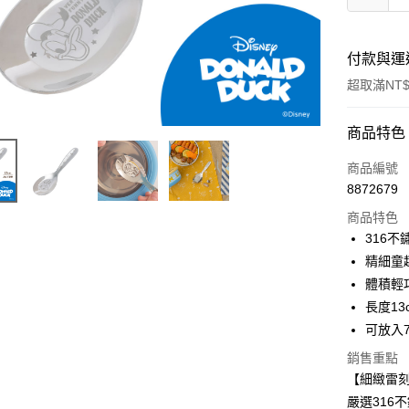
付款與運
超取滿NT$
付款方式
商品特色
信用卡一
商品編號
8872679
超商取貨
商品特色
LINE Pay
316不
精細童
Apple Pay
體積輕
街口支付
長度1
可放入7
悠遊付
銷售重點
Google Pa
【細緻雷
大哥付你
嚴選316