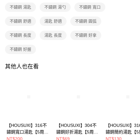
1.分期款項不併入電信帳單，「大哥付你分期」於每月結算日後寄送繳費提
每筆NT$80，滿NT$699(含以上)免運費
【「AFTEE先享後付」結帳流程】
不鏽鋼 湯匙
不鏽鋼 湯勺
不鏽鋼 寬口
醒簡訊。
１．於結帳方式選擇「AFTEE先享後付」後，將跳轉至「AFTEE先享後付」
2.透過簡訊連結打開帳單後，可選擇「超商條碼／台灣大直營門市／銀行轉
付款後全家取貨
結帳頁面，進行簡訊認證並確認金額後，即可完成結帳。
帳／街口支付／iPASS MONEY」等通路繳費。
不鏽鋼 舒適
湯匙 舒適
不鏽鋼 圓弧
２．訂單成立數日內，您將收到繳費通知簡訊。
每筆NT$80，滿NT$699(含以上)免運費
３．收到繳費通知簡訊後14天內，點擊此簡訊中的連結，可透過四大超商／
【注意事項】
ATM／網路銀行／等多元方式進行付款，方視為交易完成。
不鏽鋼 長度
湯匙 長度
不鏽鋼 好拿
7-11取貨付款
1.本服務係由「台灣大哥大股份有限公司」（以下簡稱本公司）所提供，讓
※ 請注意：結帳手續完成當下不需立刻繳費，但若您需要取消訂單，請聯絡
用戶於交易時，得透過本服務購買商品或服務，並由商店將買賣／分期付款
每筆NT$80，滿NT$699(含以上)免運費
購買商品的店家。未經商家同意取消之訂單仍視為有效，需透過AFTEE先享
買賣價金債權讓與本公司後，依約使用本公司帳單繳交帳款。
不鏽鋼 好握
後付繳納相關費用。
2.基於同意付款使用「大哥付你分期」之契約關係目的，商店將以您的個人
付款後7-11取貨
※ 交易是否成功請以「AFTEE先享後付 」之結帳頁面顯示為準，若有關於
資料（包含姓名、電話或地址）提供予台灣大哥大進項蒐集、處理及利用，
是否繳費成功／繳費後需取消欲退款等相關疑問，請聯繫「AFTEE先享後付
每筆NT$80，滿NT$699(含以上)免運費
由本公司與您本人進行分期帳單所需資料之確認、核對及更正。
其他人也在看
客戶支援中心」
https://netprotections.freshdesk.com/support/home
3.完整用戶服務條款，請詳閱以下連結：
https://oppay.tw/userRule
宅配
【注意事項】
１．透過由恩沛科技股份有限公司提供之「AFTEE先享後付」服務完成之交
每筆NT$100，滿NT$699(含以上)免運費
易，需依本服務之必要範圍內提供個人資料，並將交易相關給付款項請求債
權轉讓予恩沛科技股份有限公司。
２．關於個人資料處理事宜，請瀏覽以下網址：
https://aftee.tw/terms/#terms3
３．未成年的使用者請事先徵得法定代理人或監護人之同意方可使用
「AFTEE先享後付」，若未經同意申辦者引起之損失，本公司不負相關責
任。
【HOUSUXI】316不
【HOUSUXI】304不
【HOUSUXI】31
４．使用「AFTEE先享後付」時，將依據個別帳號之用戶狀況，依本公司即
鏽鋼寬口湯匙【5周年
鏽鋼好折湯匙【5周年
鏽鋼簡約湯匙【5
時審查核予不同之上限額度；若仍有額度不足之情形，本公司將視審查結果
慶↘三件75折】
慶↘三件75折】
慶↘三件75折】
NT$200
NT$69
NT$130