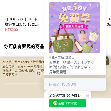
【HOUSUXI】316不
【HOUSUXI】304不
【HOUSUXI】31
鏽鋼寬口湯匙【5周年
鏽鋼好折湯匙【5周年
鏽鋼簡約湯匙【5
慶↘三件75折】
慶↘三件75折】
慶↘三件75折】
NT$200
NT$69
NT$130
你可能有興趣的商品
全站排行
\\ 5周年慶開跑 //
五歲啦！謝謝一路陪伴我們♡
本網站中使用 cookie，欲查詢有關本網站使用 cookie 方式之詳情，及若您不希
熱門標籤
準備好多驚喜等你來發現～
望在電腦上使用 cookie 時應如何變更電腦的 cookie 設定，請參閱本網站「
隱私
權條款
」之 Cookie 聲明。您繼續使用本網站即表示您同意本公司得按本網站使
周年慶開逛 →
用條款之 Cookie 聲明使用 cookie。
了解更多 >
回覆至 HOUSUXI
我知道了
加入綁訂領100折扣金
連結 LINE 帳號