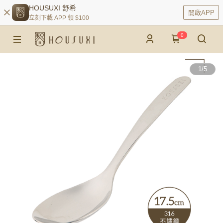
HOUSUXI 舒希
開啟APP
立刻下載 APP 領 $100
0
1
/
5