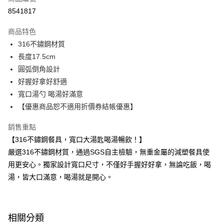
超商取貨付款
8541817
LINE Pay
商品特色
Apple Pay
316不鏽鋼材質
長度17.5cm
街口支付
圓弧倒角設計
悠遊付
好握好拿好舒適
寬口湯勺 喝湯好滿意
Google Pay
【優惠商品恕不適用折價券結帳優惠】
大哥付你分期
銷售重點
相關說明
【316不鏽鋼餐具，寬口大湯匙喝湯暢飲！】
【大哥付你分期使用說明】
AFTEE先享後付
1.本服務由台灣大哥大提供，台灣大哥大用戶可立即使用無須另外申請。
嚴選316不鏽鋼材質，通過SGS自主檢驗，無重金屬的減塑餐具使
2.付款方式選擇「大哥付你分期」，訂單成立後會自動跳轉到大哥付的交易
相關說明
用更安心。獨家設計寬口尺寸，不僅好手握好好拿，無論吃飯，喝
流程，驗證手機門號後，選擇欲分期的期數、繳款截止日，確認付款後即完
【關於「AFTEE先享後付」】
成交易。
湯，皆大口滿意，喝湯就是開心。
ATM付款
AFTEE先享後付是「在收到商品之後才付款」的支付方式。 讓您購物簡單
3.實際核准額度、可分期數及費用金額請依後續交易確認頁面所載為準。
便利好安心！
4.訂單成立30分鐘內，如未前往確認交易或遇審核未通過，訂單將自動取
１．簡單：不需註冊會員、不需綁卡、不需儲值。
運送方式
消。如遇「轉專審核」未通過狀況，表示未達大哥付你分期系統評分，恕無
２．便利：只要手機號碼，簡訊認證，即可結帳。
法說明評估內容。
３．安心：先確認商品／服務後，再付款。
相關分類
全家取貨付款
【繳款方式說明】