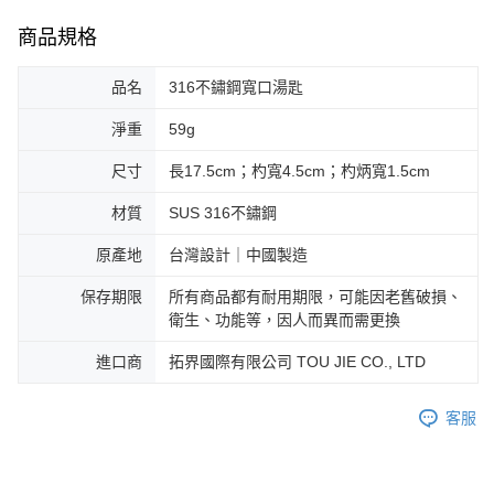
商品規格
品名
316不鏽鋼寬口湯匙
淨重
59g
尺寸
長17.5cm；杓寬4.5cm；杓炳寬1.5cm
材質
SUS 316不鏽鋼
原產地
台灣設計｜中國製造
保存期限
所有商品都有耐用期限，可能因老舊破損、
衛生、功能等，因人而異而需更換
進口商
拓界國際有限公司 TOU JIE CO., LTD
客服