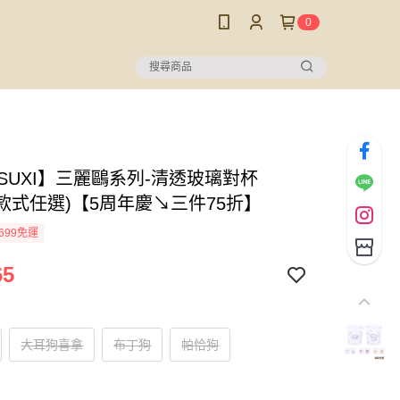
0
USUXI】三麗鷗系列-清透玻璃對杯
l(款式任選)【5周年慶↘三件75折】
699免運
65
大耳狗喜拿
布丁狗
帕恰狗