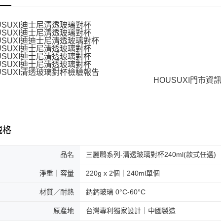
規格
品名
三麗鷗系列-清透玻璃對杯240ml(款式任選)
淨重｜容量
220g x 2個｜240ml單個
材質／耐熱
鈉鈣玻璃 0°C-60°C
原產地
台灣專利獨家設計｜中國製造