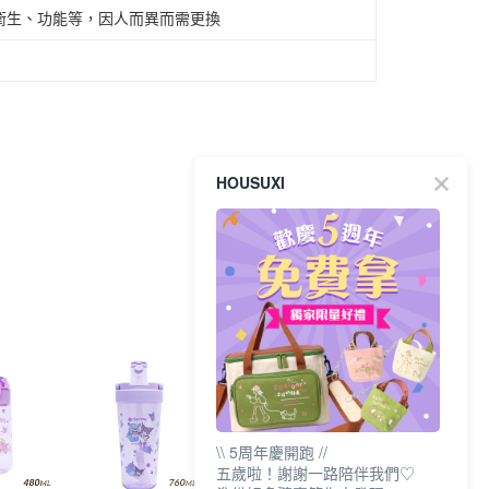
衛生、功能等，因人而異而需更換
HOUSUXI
\\ 5周年慶開跑 //
五歲啦！謝謝一路陪伴我們♡