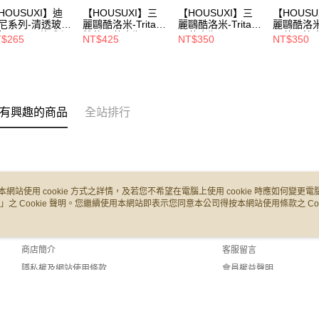
HOUSUXI】迪
【HOUSUXI】三
【HOUSUXI】三
【HOUSU
尼系列-清透玻璃
麗鷗酷洛米-Tritan
麗鷗酷洛米-Tritan
麗鷗酷洛米-T
杯240ml(款式任
雙飲彈蓋水瓶
彈蓋水瓶
彈蓋吸管
$265
NT$425
NT$350
NT$350
)【5周年慶↘三
650ml【5周年慶↘
620ml(A04)【5周
480ml(A
75折】
三件75折】
年慶↘三件75折】
年慶↘三件
有興趣的商品
全站排行
本網站使用 cookie 方式之詳情，及若您不希望在電腦上使用 cookie 時應如何變更電腦的
」之 Cookie 聲明。您繼續使用本網站即表示您同意本公司得按本網站使用條款之 Coo
關於我們
客服資訊
品牌故事
購物說明
商店簡介
客服留言
隱私權及網站使用條款
會員權益聲明
聯絡我們