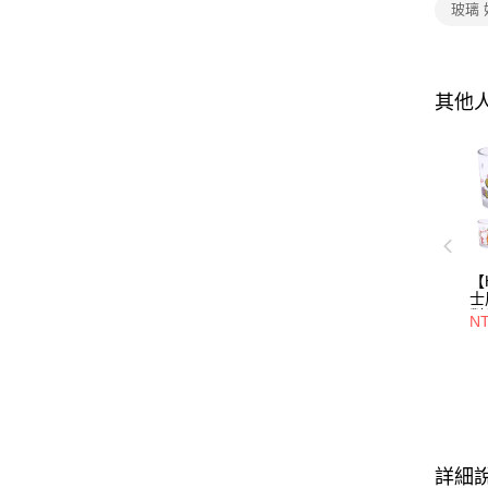
玻璃
其他
【
士
對
NT
選
件
詳細