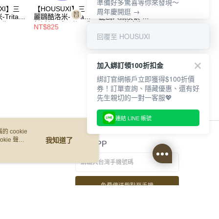
準備好多驚喜等你來發現～
XI】三
【HOUSUXI】三
【HOUSUXI】三
【HOUSUXI】三
周年慶開逛 →
ritan
麗鷗酷洛米-Tritan
麗鷗人魚漢頓-
麗鷗酷洛米-Tritan
水瓶
輕透舒吸杯(附彈跳
Tritan彈蓋水瓶
雙飲口背帶水瓶
NT$825
NT$350
NT$400
04)【5周
吸管)760ml【5周
620ml(A04)【5周
560ml【5周年慶
回覆至 HOUSUXI
75折】
年慶↘三件75折】
年慶↘三件75折】
三件75折】
加入綁訂領100折扣金
綁訂官網帳戶立即獲得$100折價
券！訂單查詢、隱藏優惠、還有好
先生親切的一對一客服💖
連結 LINE 帳號
 cookie
kie 聲明
我知道了
官方APP
免費傳送載點至手機