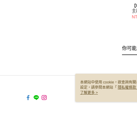
【
士
對
NT
選
件
你可能
本網站中使用 cookie，欲查詢有關
設定，請參閱本網站「
隱私權條款
使用 cookie。
了解更多 >