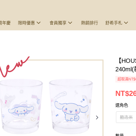
5周年慶
限時優惠
會員獨享
熱銷排行
舒希手札
【HO
240m
超取滿NT$
NT$2
選角色
酷洛米
數量