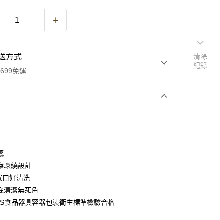
送方式
清除
紀錄
699免運
次付款
付款
感
案環繞設計
m寬口好清洗
底清潔無死角
GS食品器具容器包裝衛生標準檢驗合格