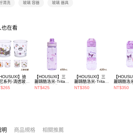
是否繳費成
付款後7-1
 好清洗
玻璃 容器
玻璃 器具
用，由本
付客戶支
✨新品上市｜
每筆NT$8
3.完整用
【注意事
宅配
１．透過由
人也在看
交易，需
每筆NT$1
求債權轉
２．關於
https://aft
３．未成
「AFTE
任。
４．使用「
即時審查
結果請求
HOUSUXI】迪
【HOUSUXI】三
【HOUSUXI】三
【HOUSU
５．嚴禁
尼系列-清透玻璃
麗鷗酷洛米-Tritan
麗鷗酷洛米-Tritan
麗鷗酷洛米-T
杯240ml(款式任
雙飲彈蓋水瓶
彈蓋水瓶
彈蓋吸管
形，恩沛
$265
NT$425
NT$350
NT$350
)【5周年慶↘三
650ml【5周年慶↘
620ml(A04)【5周
480ml(A
動。
75折】
三件75折】
年慶↘三件75折】
年慶↘三件
說明
商品規格
相關推薦