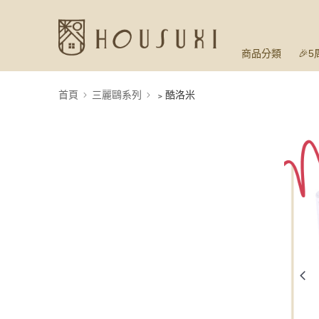
商品分類
🎉
首頁
三麗鷗系列
﹥酷洛米