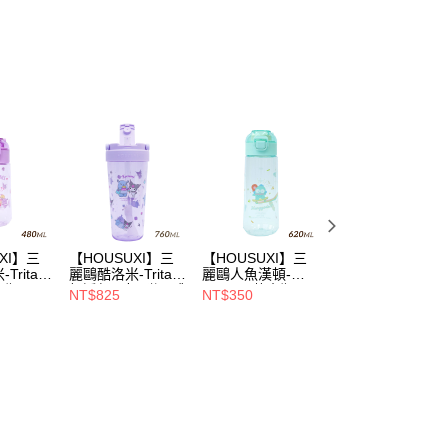
功／繳費後需取消欲退款等相關疑問，請聯繫「AFTEE先享後
1取貨
公司與您本人進行分期帳單所需資料之確認、核對及更正。
援中心」
https://netprotections.freshdesk.com/support/home
NEW IN
0，滿NT$699(含以上)免運費
戶服務條款，請詳閱以下連結：
https://oppay.tw/userRule
項】
恩沛科技股份有限公司提供之「AFTEE先享後付」服務完成之
依本服務之必要範圍內提供個人資料，並將交易相關給付款項請
00，滿NT$699(含以上)免運費
讓予恩沛科技股份有限公司。
個人資料處理事宜，請瀏覽以下網址：
ee.tw/terms/#terms3
年的使用者請事先徵得法定代理人或監護人之同意方可使用
E先享後付」，若未經同意申辦者引起之損失，本公司不負相關責
AFTEE先享後付」時，將依據個別帳號之用戶狀況，依本公司
核予不同之上限額度；若仍有額度不足之情形，本公司將視審查
用戶進行身份認證。
XI】三
【HOUSUXI】三
【HOUSUXI】三
【HOUSUXI】三
一人註冊多個帳號或使用他人資訊註冊。若發現惡意使用之情
ritan
麗鷗酷洛米-Tritan
麗鷗人魚漢頓-
麗鷗酷洛米-Tritan
水瓶
輕透舒吸杯(附彈跳
Tritan彈蓋水瓶
雙飲口背帶水瓶
科技股份有限公司將有權停止該用戶之使用額度並採取法律行
NT$825
NT$350
NT$400
04)【5周
吸管)760ml【5周
620ml(A04)【5周
560ml【5周年慶
75折】
年慶↘三件75折】
年慶↘三件75折】
三件75折】