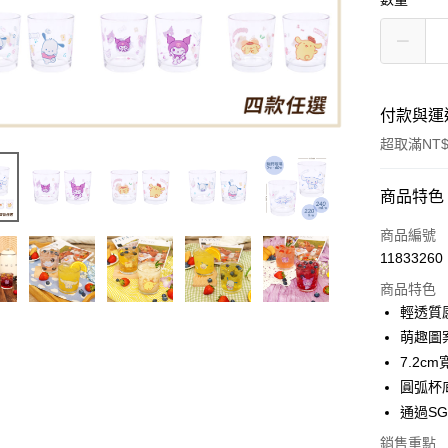
付款與運
超取滿NT$
付款方式
商品特色
信用卡一
商品編號
11833260
超商取貨
商品特色
LINE Pay
輕透質
萌趣圖
Apple Pay
7.2c
街口支付
圓弧杯
通過S
悠遊付
銷售重點