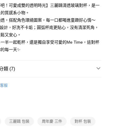
y
杯吧！可愛成雙的透明時光】三麗鷗清透玻璃對杯，是一
分期
上的質感系小物。
通透，搭配角色環繞圖案，每一口都喝進童趣好心情～
你分期使用說明】
寬口設計，好洗不卡垢；圓弧杯底更貼心，沒有清潔死角，
享後付
由台灣大哥大提供，台灣大哥大用戶可立即使用無須另外申請。
輕鬆又安心。
式選擇「大哥付你分期」，訂單成立後會自動跳轉到大哥付的交易
證手機門號後，選擇欲分期的期數、繳款截止日，確認付款後即
一半一起乾杯，還是獨自享受可愛的Me Time，這對杯
FTEE先享後付」】
。
先享後付是「在收到商品之後才付款」的支付方式。 讓您購物簡單
你的每一天✨
准額度、可分期數及費用金額請依後續交易確認頁面所載為準。
心！
立30分鐘內，如未前往確認交易或遇審核未通過，訂單將自動取
：不需註冊會員、不需綁卡、不需儲值。
「轉專審核」未通過狀況，表示未達大哥付你分期系統評分，恕
：只要手機號碼，簡訊認證，即可結帳。
評估內容。
類 (7)
：先確認商品／服務後，再付款。
式說明】
付款
項不併入電信帳單，「大哥付你分期」於每月結算日後寄送繳費提
EE先享後付」結帳流程】
列
﹥酷洛米
0，滿NT$699(含以上)免運費
方式選擇「AFTEE先享後付」後，將跳轉至「AFTEE先享後
客服
訊連結打開帳單後，可選擇「超商條碼／台灣大直營門市／銀行轉
列
﹥大耳狗
頁面，進行簡訊認證並確認金額後，即可完成結帳。
付／iPASS MONEY」等通路繳費。
家取貨
成立數日內，您將收到繳費通知簡訊。
品
費通知簡訊後14天內，點擊此簡訊中的連結，可透過四大超商
0，滿NT$699(含以上)免運費
項】
網路銀行／等多元方式進行付款，方視為交易完成。
列
﹥帕恰狗
係由「台灣大哥大股份有限公司」（以下簡稱本公司）所提供，讓
：結帳手續完成當下不需立刻繳費，但若您需要取消訂單，請聯
付款
易時，得透過本服務購買商品或服務，並由商店將買賣／分期付
的店家。未經商家同意取消之訂單仍視為有效，需透過AFTEE
玻璃杯
金債權讓與本公司後，依約使用本公司帳單繳交帳款。
三麗鷗 包裝
周年慶 三件
對杯 包裝
繳納相關費用。
0，滿NT$699(含以上)免運費
意付款使用「大哥付你分期」之契約關係目的，商店將以您的個人
否成功請以「AFTEE先享後付 」之結帳頁面顯示為準，若有關於
慶｜全館3件75折
含姓名、電話或地址）提供予台灣大哥大進項蒐集、處理及利