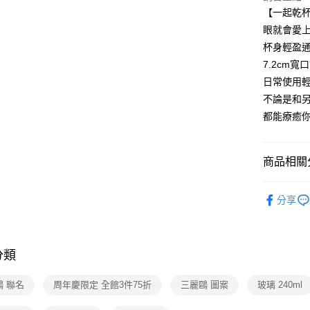
Google Pa
【一起乾
大哥付你
眼就會愛
相關說明
杯身輕盈
【大哥付
7.2cm
AFTEE先
1.本服務
日常使用
2.付款方
相關說明
流程，驗
不論是和另
【關於「A
ATM付款
完成交易
AFTEE
都能療癒
3.實際核
便利好安
4.訂單成
１．簡單
消。如遇
２．便利
運送方式
無法說明
商品相關分
３．安心
【繳款方
全家取貨
1.分期款
【「AFT
三麗鷗系
醒簡訊。
每筆NT$8
１．於結帳
分享
2.透過簡
三麗鷗系
付」結帳
帳／街口支
付款後全
２．訂單
▎餐廚用
３．收到繳
每筆NT$8
【注意事
／ATM／
分類
三麗鷗系
1.本服務
※ 請注意
7-11取貨
用戶於交
絡購買商品
﹥陶瓷 / 
款買賣價
鷗 聯名
周年慶限定 全館3件75折
三麗鷗 圖案
玻璃 240ml
先享後付
每筆NT$8
2.基於同
※ 交易是
🎉5周年
資料（包