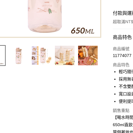
付款與運
超取滿NT$
付款方式
商品特色
信用卡一
商品編號
11774077
超商取貨
商品特色
LINE Pay
輕巧隨
採用無毒
Apple Pay
不含雙
街口支付
寬口設
便利提
悠遊付
銷售重點
Google Pa
【喝水時
大哥付你
650ml
相關說明
算倒著放