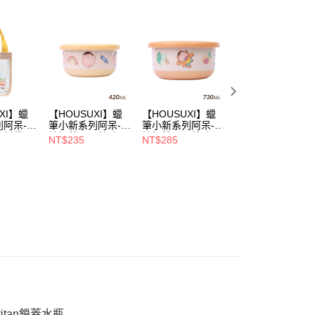
恩沛科技股份有限公司提供之「AFTEE先享後付」服務完成之
依本服務之必要範圍內提供個人資料，並將交易相關給付款項請
00，滿NT$699(含以上)免運費
讓予恩沛科技股份有限公司。
個人資料處理事宜，請瀏覽以下網址：
ee.tw/terms/#terms3
年的使用者請事先徵得法定代理人或監護人之同意方可使用
E先享後付」，若未經同意申辦者引起之損失，本公司不負相關責
AFTEE先享後付」時，將依據個別帳號之用戶狀況，依本公司
XI】蠟
【HOUSUXI】蠟
【HOUSUXI】蠟
【HOUSUXI】歐
核予不同之上限額度；若仍有額度不足之情形，本公司將視審查
列阿呆-防
筆小新系列阿呆-不
筆小新系列阿呆-不
拉夫-Tritan彈蓋水
用戶進行身份認證。
飲料袋
鏽鋼雙層隔熱碗
鏽鋼雙層隔熱碗
瓶900ml(A3)【5
NT$235
NT$285
NT$425
一人註冊多個帳號或使用他人資訊註冊。若發現惡意使用之情
慶↘三件
420ml(A04)【5周
730ml(A04)【5周
年慶↘三件75折
科技股份有限公司將有權停止該用戶之使用額度並採取法律行
年慶↘三件75折】
年慶↘三件75折】