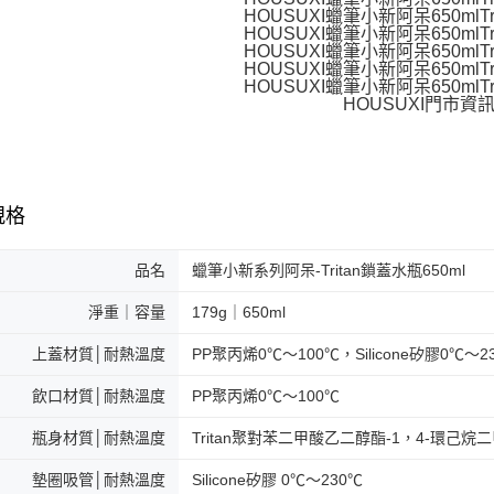
規格
品名
蠟筆小新系列阿呆-Tritan鎖蓋水瓶650ml
淨重｜容量
179g｜650ml
上蓋材質│耐熱溫度
PP聚丙烯0℃～100℃，Silicone矽膠0℃～
飲口材質│耐熱溫度
PP聚丙烯0℃～100℃
瓶身材質│耐熱溫度
Tritan聚對苯二甲酸乙二醇酯-1，4-環己烷
墊圈吸管│耐熱溫度
Silicone矽膠 0℃～230℃