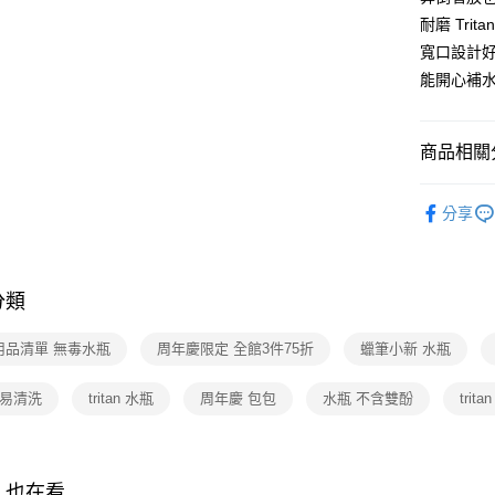
【大哥付
耐磨 Tr
AFTEE先
1.本服務
寬口設計
2.付款方
相關說明
流程，驗
能開心補
【關於「A
ATM付款
完成交易
AFTEE
3.實際核
便利好安
4.訂單成
１．簡單
商品相關分
消。如遇
２．便利
運送方式
無法說明
３．安心
蠟筆小新
【繳款方
全家取貨
分享
1.分期款
【「AFT
★兒童上
醒簡訊。
每筆NT$8
１．於結帳
2.透過簡
付」結帳
﹥Tritan
帳／街口支
付款後全
２．訂單
分類
３．收到繳
﹥兒童水
每筆NT$8
【注意事
／ATM／
1.本服務
▎餐廚用
※ 請注意
用品清單 無毒水瓶
周年慶限定 全館3件75折
蠟筆小新 水瓶
7-11取貨
用戶於交
絡購買商品
款買賣價
🎉5周年
先享後付
每筆NT$8
2.基於同
an 易清洗
tritan 水瓶
周年慶 包包
水瓶 不含雙酚
trit
※ 交易是
✨新品上市｜
資料（包
是否繳費成
付款後7-1
用，由本
付客戶支
每筆NT$8
3.完整用
【注意事
人也在看
宅配