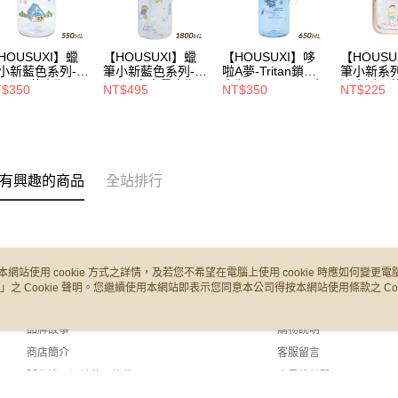
HOUSUXI】蠟
【HOUSUXI】蠟
【HOUSUXI】哆
【HOUSU
小新藍色系列-
筆小新藍色系列-
啦A夢-Tritan鎖蓋
筆小新系
ritan彈蓋水瓶
Tritan大容量水瓶
水瓶650ml【5周年
潑水透明
$350
NT$495
NT$350
NT$225
50ml(A3)【5周年
1800ml【5周年慶
慶↘三件75折】
【5周年
↘三件75折】
↘三件75折】
75折】
有興趣的商品
全站排行
本網站使用 cookie 方式之詳情，及若您不希望在電腦上使用 cookie 時應如何變更電腦的
」之 Cookie 聲明。您繼續使用本網站即表示您同意本公司得按本網站使用條款之 Coo
關於我們
客服資訊
品牌故事
購物說明
商店簡介
客服留言
隱私權及網站使用條款
會員權益聲明