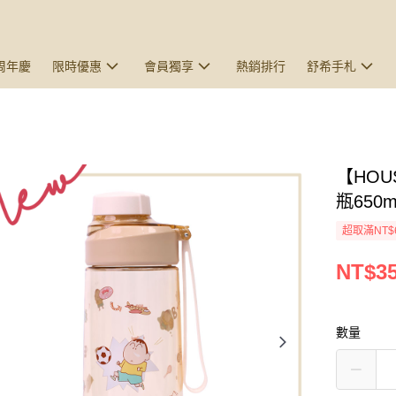
5周年慶
限時優惠
會員獨享
熱銷排行
舒希手札
【HOU
瓶650
超取滿NT$
NT$3
數量