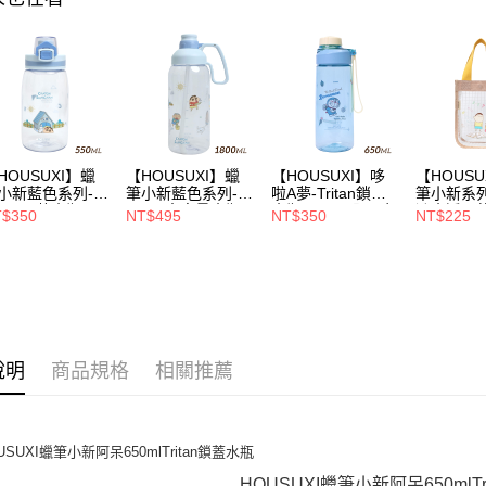
１．透過由
交易，需
每筆NT$1
求債權轉
２．關於
https://aft
３．未成
「AFTE
任。
４．使用「
HOUSUXI】蠟
【HOUSUXI】蠟
【HOUSUXI】哆
【HOUSU
即時審查
小新藍色系列-
筆小新藍色系列-
啦A夢-Tritan鎖蓋
筆小新系
結果請求
ritan彈蓋水瓶
Tritan大容量水瓶
水瓶650ml【5周年
潑水透明
$350
NT$495
NT$350
NT$225
５．嚴禁
50ml(A3)【5周年
1800ml【5周年慶
慶↘三件75折】
【5周年
形，恩沛
↘三件75折】
↘三件75折】
75折】
動。
說明
商品規格
相關推薦