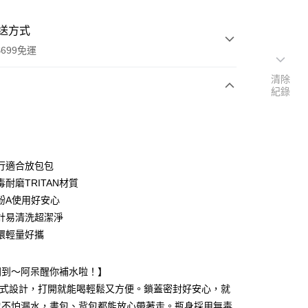
送方式
699免運
清除
紀錄
次付款
付款
行適合放包包
耐磨TRITAN材質
酚A使用好安心
計易清洗超潔淨
環輕量好攜
y
間到～阿呆醒你補水啦！】
分期
直飲式設計，打開就能喝輕鬆又方便。鎖蓋密封好安心，就
也不怕漏水，書包、背包都能放心帶著走。瓶身採用無毒