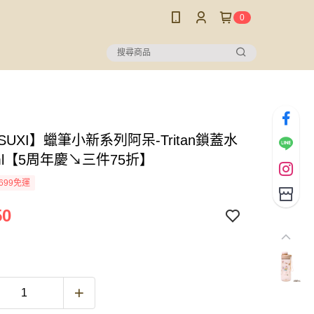
0
SUXI】蠟筆小新系列阿呆-Tritan鎖蓋水
ml【5周年慶↘三件75折】
699免運
50