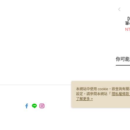
【
筆
T
NT
5
慶
你可能
本網站中使用 cookie，欲查詢有關
設定，請參閱本網站「
隱私權條款
使用 cookie。
了解更多 >