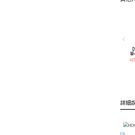
【
筆
T
NT
5
慶
詳細