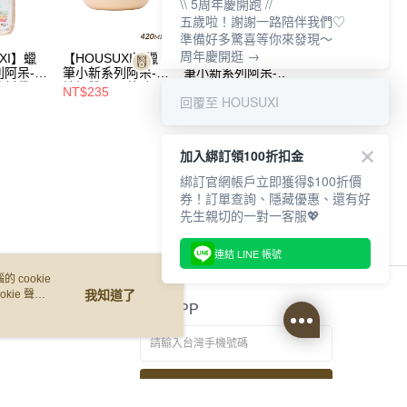
\\ 5周年慶開跑 //
五歲啦！謝謝一路陪伴我們♡
準備好多驚喜等你來發現～
周年慶開逛 →
XI】蠟
【HOUSUXI】蠟
【HOUSUXI】蠟
【HOUSUXI】歐
列阿呆-防
筆小新系列阿呆-不
筆小新系列阿呆-不
拉夫-Tritan彈蓋水
飲料袋
鏽鋼雙層隔熱碗
鏽鋼雙層隔熱碗
瓶900ml(A3)【5
NT$235
NT$285
NT$425
回覆至 HOUSUXI
慶↘三件
420ml(A04)【5周
730ml(A04)【5周
年慶↘三件75折
年慶↘三件75折】
年慶↘三件75折】
加入綁訂領100折扣金
綁訂官網帳戶立即獲得$100折價
券！訂單查詢、隱藏優惠、還有好
先生親切的一對一客服💖
連結 LINE 帳號
 cookie
kie 聲明
我知道了
官方APP
免費傳送載點至手機