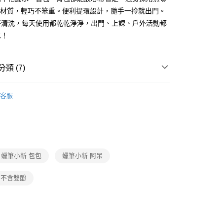
你分期使用說明】
itan材質，輕巧不笨重。便利提環設計，隨手一拎就出門。
享後付
由台灣大哥大提供，台灣大哥大用戶可立即使用無須另外申請。
好清洗，每天使用都乾乾淨淨，出門、上課、戶外活動都
式選擇「大哥付你分期」，訂單成立後會自動跳轉到大哥付的交易
證手機門號後，選擇欲分期的期數、繳款截止日，確認付款後即
水！
FTEE先享後付」】
。
先享後付是「在收到商品之後才付款」的支付方式。 讓您購物簡單
准額度、可分期數及費用金額請依後續交易確認頁面所載為準。
心！
立30分鐘內，如未前往確認交易或遇審核未通過，訂單將自動取
：不需註冊會員、不需綁卡、不需儲值。
類 (7)
「轉專審核」未通過狀況，表示未達大哥付你分期系統評分，恕
：只要手機號碼，簡訊認證，即可結帳。
評估內容。
：先確認商品／服務後，再付款。
式說明】
付款
客服
項不併入電信帳單，「大哥付你分期」於每月結算日後寄送繳費提
EE先享後付」結帳流程】
學用品｜開學前哨站
0，滿NT$699(含以上)免運費
方式選擇「AFTEE先享後付」後，將跳轉至「AFTEE先享後
訊連結打開帳單後，可選擇「超商條碼／台灣大直營門市／銀行轉
頁面，進行簡訊認證並確認金額後，即可完成結帳。
水瓶
付／iPASS MONEY」等通路繳費。
家取貨
成立數日內，您將收到繳費通知簡訊。
費通知簡訊後14天內，點擊此簡訊中的連結，可透過四大超商
壺
0，滿NT$699(含以上)免運費
項】
網路銀行／等多元方式進行付款，方視為交易完成。
係由「台灣大哥大股份有限公司」（以下簡稱本公司）所提供，讓
品
：結帳手續完成當下不需立刻繳費，但若您需要取消訂單，請聯
蠟筆小新 包包
蠟筆小新 阿呆
付款
易時，得透過本服務購買商品或服務，並由商店將買賣／分期付
的店家。未經商家同意取消之訂單仍視為有效，需透過AFTEE
金債權讓與本公司後，依約使用本公司帳單繳交帳款。
慶｜全館3件75折
繳納相關費用。
0，滿NT$699(含以上)免運費
意付款使用「大哥付你分期」之契約關係目的，商店將以您的個人
an 不含雙酚
否成功請以「AFTEE先享後付 」之結帳頁面顯示為準，若有關於
NEW IN
含姓名、電話或地址）提供予台灣大哥大進項蒐集、處理及利
功／繳費後需取消欲退款等相關疑問，請聯繫「AFTEE先享後
1取貨
公司與您本人進行分期帳單所需資料之確認、核對及更正。
援中心」
https://netprotections.freshdesk.com/support/home
0，滿NT$699(含以上)免運費
戶服務條款，請詳閱以下連結：
https://oppay.tw/userRule
項】