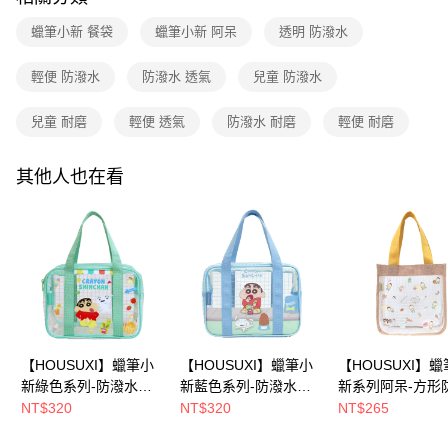
２．訂單成立數日內，您將收到繳費通知簡訊。
每筆NT$80，滿NT$699(含以上)免運費
３．收到繳費通知簡訊後14天內，點擊此簡訊中的連結，可透過四大超商／
蠟筆小新 餐袋
蠟筆小新 阿呆
透明 防潑水
【注意事項】
ATM／網路銀行／等多元方式進行付款，方視為交易完成。
7-11取貨付款
1.本服務係由「台灣大哥大股份有限公司」（以下簡稱本公司）所提供，讓
※ 請注意：結帳手續完成當下不需立刻繳費，但若您需要取消訂單，請聯絡
用戶於交易時，得透過本服務購買商品或服務，並由商店將買賣／分期付款
輕便 防潑水
防潑水 透氣
兒童 防潑水
每筆NT$80，滿NT$699(含以上)免運費
購買商品的店家。未經商家同意取消之訂單仍視為有效，需透過AFTEE先享
買賣價金債權讓與本公司後，依約使用本公司帳單繳交帳款。
後付繳納相關費用。
2.基於同意付款使用「大哥付你分期」之契約關係目的，商店將以您的個人
付款後7-11取貨
※ 交易是否成功請以「AFTEE先享後付 」之結帳頁面顯示為準，若有關於
兒童 耐磨
輕便 透氣
防潑水 耐磨
輕便 耐磨
資料（包含姓名、電話或地址）提供予台灣大哥大進項蒐集、處理及利用，
是否繳費成功／繳費後需取消欲退款等相關疑問，請聯繫「AFTEE先享後付
每筆NT$80，滿NT$699(含以上)免運費
由本公司與您本人進行分期帳單所需資料之確認、核對及更正。
客戶支援中心」
https://netprotections.freshdesk.com/support/home
3.完整用戶服務條款，請詳閱以下連結：
https://oppay.tw/userRule
其他人也在看
宅配
【注意事項】
１．透過由恩沛科技股份有限公司提供之「AFTEE先享後付」服務完成之交
每筆NT$100，滿NT$699(含以上)免運費
易，需依本服務之必要範圍內提供個人資料，並將交易相關給付款項請求債
權轉讓予恩沛科技股份有限公司。
２．關於個人資料處理事宜，請瀏覽以下網址：
https://aftee.tw/terms/#terms3
３．未成年的使用者請事先徵得法定代理人或監護人之同意方可使用
「AFTEE先享後付」，若未經同意申辦者引起之損失，本公司不負相關責
任。
４．使用「AFTEE先享後付」時，將依據個別帳號之用戶狀況，依本公司即
【HOUSUXI】蠟筆小
【HOUSUXI】蠟筆小
【HOUSUXI】
時審查核予不同之上限額度；若仍有額度不足之情形，本公司將視審查結果
請求用戶進行身份認證。
新綠色系列-防潑水透
新藍色系列-防潑水透
新系列阿呆-方形
５．嚴禁一人註冊多個帳號或使用他人資訊註冊。若發現惡意使用之情形，
明兒童餐袋(A3)【5周
明兒童餐袋(A3)【5周
水透明手提袋【5
NT$320
NT$320
NT$265
恩沛科技股份有限公司將有權停止該用戶之使用額度並採取法律行動。
年慶↘三件75折】
年慶↘三件75折】
慶↘三件75折】