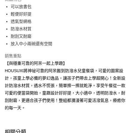
Apple Pay
可以放書包
輕便好好提
街口支付
透氣型網格
悠遊付
防潑水材質
耐刮又耐磨
Google Pay
放入中小兩碗還有空間
大哥付你分期
銷售重點
相關說明
【與穩重可靠的阿呆一起上學趣】
【大哥付你分期使用說明】
AFTEE先享後付
1.本服務由台灣大哥大提供，台灣大哥大用戶可立即使用無須另外申請。
HOUSUXI將神祕可靠的阿呆搬到防潑水兒童餐袋，可愛的圖案設
2.付款方式選擇「大哥付你分期」，訂單成立後會自動跳轉到大哥付的交易
相關說明
計，孩童上學必備的夢幻逸品，讓孩子們帶去上學超開心！全新設
流程，驗證手機門號後，選擇欲分期的期數、繳款截止日，確認付款後即完
【關於「AFTEE先享後付」】
成交易。
計防潑水材質，遇水不慌張，簡單擦一擦就乾淨。享受午餐從一款
ATM付款
AFTEE先享後付是「在收到商品之後才付款」的支付方式。 讓您購物簡單
3.實際核准額度、可分期數及費用金額請依後續交易確認頁面所載為準。
便利好安心！
可愛的便當袋開始，童趣設計好好提，大小適中，透明防潑水，耐
4.訂單成立30分鐘內，如未前往確認交易或遇審核未通過，訂單將自動取
１．簡單：不需註冊會員、不需綁卡、不需儲值。
刮耐磨，更適合孩子們使用！整組都瀰漫著可愛活潑氣息，療癒你
運送方式
消。如遇「轉專審核」未通過狀況，表示未達大哥付你分期系統評分，恕無
２．便利：只要手機號碼，簡訊認證，即可結帳。
法說明評估內容。
的每一天。
３．安心：先確認商品／服務後，再付款。
全家取貨付款
【繳款方式說明】
1.分期款項不併入電信帳單，「大哥付你分期」於每月結算日後寄送繳費提
每筆NT$80，滿NT$699(含以上)免運費
【「AFTEE先享後付」結帳流程】
醒簡訊。
１．於結帳方式選擇「AFTEE先享後付」後，將跳轉至「AFTEE先享後付」
2.透過簡訊連結打開帳單後，可選擇「超商條碼／台灣大直營門市／銀行轉
付款後全家取貨
結帳頁面，進行簡訊認證並確認金額後，即可完成結帳。
相關分類
帳／街口支付／iPASS MONEY」等通路繳費。