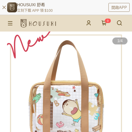
HOUSUXI 舒希
開啟APP
立刻下載 APP 領 $100
0
1
/
4