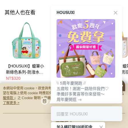
HOUSUXI
其他人也在看
【HOUSUXI】蠟筆小
【HOUSUXI】蠟筆小
【HOUSUXI】
新綠色系列-防潑水透
新藍色系列-防潑水透
新系列阿呆-方形
明兒童餐袋(A3)【5周
明兒童餐袋(A3)【5周
水透明手提袋【5
NT$320
NT$320
NT$265
\\ 5周年慶開跑 //
年慶↘三件75折】
年慶↘三件75折】
慶↘三件75折】
五歲啦！謝謝一路陪伴我們♡
本網站中使用 cookie，欲查詢有關本網站使用 cookie 方式之詳情，及若您不希
準備好多驚喜等你來發現～
望在電腦上使用 cookie 時應如何變更電腦的 cookie 設定，請參閱本網站「
隱私
你可能有興趣的商品
全站排行
權條款
」之 Cookie 聲明。您繼續使用本網站即表示您同意本公司得按本網站使
周年慶開逛 →
用條款之 Cookie 聲明使用 cookie。
了解更多 >
回覆至 HOUSUXI
熱門標籤
我知道了
加入綁訂領100折扣金