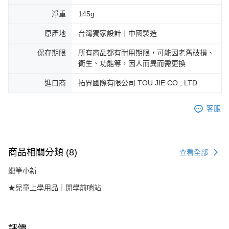
淨重
145g
原產地
台灣獨家設計｜中國製造
保存期限
所有商品都有耐用期限，可能因老舊破損、
衛生、功能等，因人而異而需更換
進口商
拓界國際有限公司 TOU JIE CO., LTD
客服
商品相關分類 (8)
查看全部
蠟筆小新
★兒童上學用品｜開學前哨站
評價