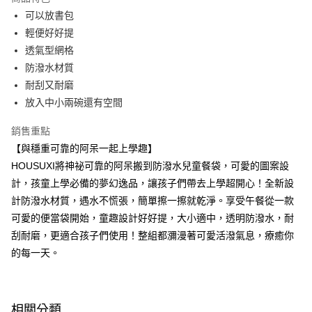
Apple Pay
可以放書包
輕便好好提
街口支付
透氣型網格
悠遊付
防潑水材質
耐刮又耐磨
Google Pay
放入中小兩碗還有空間
大哥付你分期
銷售重點
相關說明
【與穩重可靠的阿呆一起上學趣】
【大哥付你分期使用說明】
AFTEE先享後付
1.本服務由台灣大哥大提供，台灣大哥大用戶可立即使用無須另外申請。
HOUSUXI將神祕可靠的阿呆搬到防潑水兒童餐袋，可愛的圖案設
2.付款方式選擇「大哥付你分期」，訂單成立後會自動跳轉到大哥付的交易
相關說明
計，孩童上學必備的夢幻逸品，讓孩子們帶去上學超開心！全新設
流程，驗證手機門號後，選擇欲分期的期數、繳款截止日，確認付款後即完
【關於「AFTEE先享後付」】
成交易。
計防潑水材質，遇水不慌張，簡單擦一擦就乾淨。享受午餐從一款
ATM付款
AFTEE先享後付是「在收到商品之後才付款」的支付方式。 讓您購物簡單
3.實際核准額度、可分期數及費用金額請依後續交易確認頁面所載為準。
便利好安心！
可愛的便當袋開始，童趣設計好好提，大小適中，透明防潑水，耐
4.訂單成立30分鐘內，如未前往確認交易或遇審核未通過，訂單將自動取
１．簡單：不需註冊會員、不需綁卡、不需儲值。
刮耐磨，更適合孩子們使用！整組都瀰漫著可愛活潑氣息，療癒你
運送方式
消。如遇「轉專審核」未通過狀況，表示未達大哥付你分期系統評分，恕無
２．便利：只要手機號碼，簡訊認證，即可結帳。
法說明評估內容。
的每一天。
３．安心：先確認商品／服務後，再付款。
全家取貨付款
【繳款方式說明】
1.分期款項不併入電信帳單，「大哥付你分期」於每月結算日後寄送繳費提
每筆NT$80，滿NT$699(含以上)免運費
【「AFTEE先享後付」結帳流程】
醒簡訊。
１．於結帳方式選擇「AFTEE先享後付」後，將跳轉至「AFTEE先享後付」
2.透過簡訊連結打開帳單後，可選擇「超商條碼／台灣大直營門市／銀行轉
付款後全家取貨
結帳頁面，進行簡訊認證並確認金額後，即可完成結帳。
相關分類
帳／街口支付／iPASS MONEY」等通路繳費。