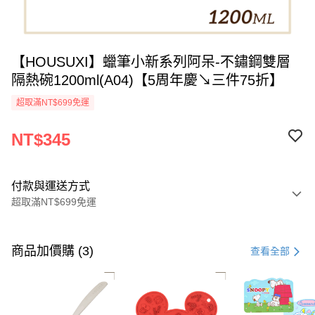
【HOUSUXI】蠟筆小新系列阿呆-不鏽鋼雙層
隔熱碗1200ml(A04)【5周年慶↘三件75折】
超取滿NT$699免運
NT$345
付款與運送方式
超取滿NT$699免運
付款方式
信用卡一次付款
商品加價購 (3)
查看全部
超商取貨付款
LINE Pay