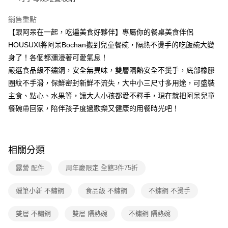
２．訂單成立數日內，您將收到繳費通知簡訊。
每筆NT$80，滿NT$699(含以上)免運費
３．收到繳費通知簡訊後14天內，點擊此簡訊中的連結，可透過四大超商／
【注意事項】
銷售重點
ATM／網路銀行／等多元方式進行付款，方視為交易完成。
7-11取貨付款
1.本服務係由「台灣大哥大股份有限公司」（以下簡稱本公司）所提供，讓
※ 請注意：結帳手續完成當下不需立刻繳費，但若您需要取消訂單，請聯絡
【跟阿呆在一起，吃遍美食好夥伴】專屬你的餐桌美食伴侶
用戶於交易時，得透過本服務購買商品或服務，並由商店將買賣／分期付款
每筆NT$80，滿NT$699(含以上)免運費
購買商品的店家。未經商家同意取消之訂單仍視為有效，需透過AFTEE先享
HOUSUXI將阿呆Bochan搬到兒童餐碗，隔熱不燙手的吃飯碗大變
買賣價金債權讓與本公司後，依約使用本公司帳單繳交帳款。
後付繳納相關費用。
2.基於同意付款使用「大哥付你分期」之契約關係目的，商店將以您的個人
身了！各個都瀰漫著可愛氣息！
付款後7-11取貨
※ 交易是否成功請以「AFTEE先享後付 」之結帳頁面顯示為準，若有關於
資料（包含姓名、電話或地址）提供予台灣大哥大進項蒐集、處理及利用，
是否繳費成功／繳費後需取消欲退款等相關疑問，請聯繫「AFTEE先享後付
嚴選食品級不鏽鋼，安全無異味，雙層隔熱安全不燙手，底部橡膠
每筆NT$80，滿NT$699(含以上)免運費
由本公司與您本人進行分期帳單所需資料之確認、核對及更正。
客戶支援中心」
https://netprotections.freshdesk.com/support/home
3.完整用戶服務條款，請詳閱以下連結：
https://oppay.tw/userRule
圈紋不手滑，保鮮密封新鮮不流失，大中小三尺寸多用途，可盛裝
宅配
【注意事項】
主食、點心、水果等，讓大人小孩都愛不釋手，現在就把阿呆兒童
１．透過由恩沛科技股份有限公司提供之「AFTEE先享後付」服務完成之交
每筆NT$100，滿NT$699(含以上)免運費
餐碗帶回家，陪伴孩子度過歡樂又健康的用餐時光吧！
易，需依本服務之必要範圍內提供個人資料，並將交易相關給付款項請求債
權轉讓予恩沛科技股份有限公司。
２．關於個人資料處理事宜，請瀏覽以下網址：
https://aftee.tw/terms/#terms3
相關分類
３．未成年的使用者請事先徵得法定代理人或監護人之同意方可使用
「AFTEE先享後付」，若未經同意申辦者引起之損失，本公司不負相關責
露營 配件
周年慶限定 全館3件75折
任。
４．使用「AFTEE先享後付」時，將依據個別帳號之用戶狀況，依本公司即
時審查核予不同之上限額度；若仍有額度不足之情形，本公司將視審查結果
蠟筆小新 不鏽鋼
食品級 不鏽鋼
不鏽鋼 不燙手
請求用戶進行身份認證。
５．嚴禁一人註冊多個帳號或使用他人資訊註冊。若發現惡意使用之情形，
雙層 不鏽鋼
雙層 隔熱碗
不鏽鋼 隔熱碗
恩沛科技股份有限公司將有權停止該用戶之使用額度並採取法律行動。