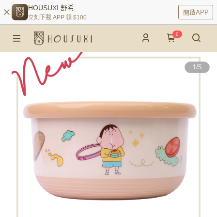
HOUSUXI 舒希
開啟APP
立刻下載 APP 領 $100
0
1
/
5