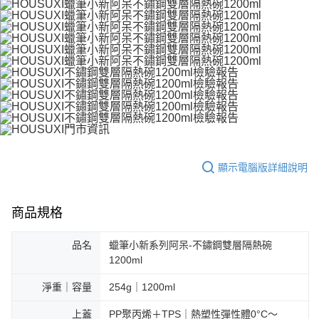
顯示電腦版詳細說明
商品規格
品名
蠟筆小新系列阿呆-不鏽鋼雙層隔熱碗
1200ml
淨重｜容量
254g｜1200ml
上蓋
PP聚丙烯＋TPS｜熱塑性彈性體0°C～