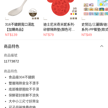
Apple Pay
街口支付
悠遊付
316不鏽鋼寬口湯匙
迪士尼米奇米妮系列-
史努比/三麗鷗/迪
【加購商品】
矽膠隔熱墊(顏色可任
系列-PP餐墊(款
Google Pay
選)【加購商品】
選)【加購商品】
NT$139
NT$79
NT$49
大哥付你分期
相關說明
商品特色
【大哥付你分期使用說明】
AFTEE先享後付
商品編號
1.本服務由台灣大哥大提供，台灣大哥大用戶可立即使用無須另外申請。
2.付款方式選擇「大哥付你分期」，訂單成立後會自動跳轉到大哥付的交易
相關說明
11773872
流程，驗證手機門號後，選擇欲分期的期數、繳款截止日，確認付款後即完
【關於「AFTEE先享後付」】
成交易。
ATM付款
AFTEE先享後付是「在收到商品之後才付款」的支付方式。 讓您購物簡單
商品特色
3.實際核准額度、可分期數及費用金額請依後續交易確認頁面所載為準。
便利好安心！
食品級304不鏽鋼
4.訂單成立30分鐘內，如未前往確認交易或遇審核未通過，訂單將自動取
１．簡單：不需註冊會員、不需綁卡、不需儲值。
運送方式
消。如遇「轉專審核」未通過狀況，表示未達大哥付你分期系統評分，恕無
雙層隔熱安全不燙手
２．便利：只要手機號碼，簡訊認證，即可結帳。
法說明評估內容。
３．安心：先確認商品／服務後，再付款。
底部橡膠圈紋不手滑
全家取貨付款
【繳款方式說明】
1.分期款項不併入電信帳單，「大哥付你分期」於每月結算日後寄送繳費提
保鮮密封新鮮不流失
每筆NT$80，滿NT$699(含以上)免運費
【「AFTEE先享後付」結帳流程】
醒簡訊。
１．於結帳方式選擇「AFTEE先享後付」後，將跳轉至「AFTEE先享後付」
大中小三尺寸好齊全
2.透過簡訊連結打開帳單後，可選擇「超商條碼／台灣大直營門市／銀行轉
付款後全家取貨
結帳頁面，進行簡訊認證並確認金額後，即可完成結帳。
可子母碗堆疊收納
帳／街口支付／iPASS MONEY」等通路繳費。