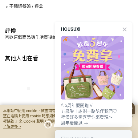
﹥不鏽鋼餐碗 / 餐盒
HOUSUXI
評價
喜歡這個商品嗎？購買後給他一個好評吧
其他人也在看
\\ 5周年慶開跑 //
五歲啦！謝謝一路陪伴我們♡
本網站中使用 cookie，欲查詢有關本網站使用 cookie 方式之詳情，及若您不希
準備好多驚喜等你來發現～
【HOUSUXI】蠟筆小
【HOUSUXI】蠟筆小
【HOUSUXI】
望在電腦上使用 cookie 時應如何變更電腦的 cookie 設定，請參閱本網站「
隱私
權條款
」之 Cookie 聲明。您繼續使用本網站即表示您同意本公司得按本網站使
周年慶開逛 →
新系列阿呆-不鏽鋼雙
新系列阿呆-不鏽鋼雙
新藍色系列-不鏽
用條款之 Cookie 聲明使用 cookie。
了解更多 >
層隔熱碗420ml(A04)
層隔熱碗730ml(A04)
層隔熱碗1200ml(
NT$235
NT$285
NT$345
【5周年慶↘三件75
【5周年慶↘三件75
【5周年慶↘三件7