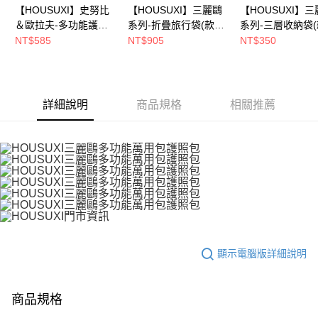
【HOUSUXI】史努比
【HOUSUXI】三麗鷗
【HOUSUXI】
請求用戶進行身份認證。
５．嚴禁一人註冊多個帳號或使用他人資訊註冊。若發現惡意使用之情形，
＆歐拉夫-多功能護照
系列-折疊旅行袋(款式
系列-三層收納袋
恩沛科技股份有限公司將有權停止該用戶之使用額度並採取法律行動。
包(款式任選)【5周年
任選)【5周年慶↘三件
任選)【5周年慶
NT$585
NT$905
NT$350
慶↘三件75折】
75折】
75折】
詳細說明
商品規格
相關推薦
顯示電腦版詳細說明
商品規格