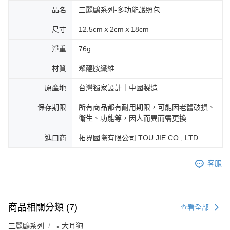
品名
三麗鷗系列-多功能護照包
尺寸
12.5cmｘ2cmｘ18cm
淨重
76g
材質
聚醯胺纖維
原產地
台灣獨家設計｜中國製造
保存期限
所有商品都有耐用期限，可能因老舊破損、
衛生、功能等，因人而異而需更換
進口商
拓界國際有限公司 TOU JIE CO., LTD
客服
商品相關分類 (7)
查看全部
三麗鷗系列
﹥大耳狗