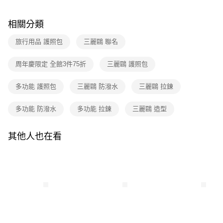
全家取貨付款
【繳款方式說明】
1.分期款項不併入電信帳單，「大哥付你分期」於每月結算日後寄送繳費提
每筆NT$80，滿NT$699(含以上)免運費
【「AFTEE先享後付」結帳流程】
醒簡訊。
相關分類
１．於結帳方式選擇「AFTEE先享後付」後，將跳轉至「AFTEE先享後付」
2.透過簡訊連結打開帳單後，可選擇「超商條碼／台灣大直營門市／銀行轉
付款後全家取貨
結帳頁面，進行簡訊認證並確認金額後，即可完成結帳。
帳／街口支付／iPASS MONEY」等通路繳費。
２．訂單成立數日內，您將收到繳費通知簡訊。
旅行用品 護照包
三麗鷗 聯名
每筆NT$80，滿NT$699(含以上)免運費
３．收到繳費通知簡訊後14天內，點擊此簡訊中的連結，可透過四大超商／
【注意事項】
ATM／網路銀行／等多元方式進行付款，方視為交易完成。
7-11取貨付款
周年慶限定 全館3件75折
三麗鷗 護照包
1.本服務係由「台灣大哥大股份有限公司」（以下簡稱本公司）所提供，讓
※ 請注意：結帳手續完成當下不需立刻繳費，但若您需要取消訂單，請聯絡
用戶於交易時，得透過本服務購買商品或服務，並由商店將買賣／分期付款
每筆NT$80，滿NT$699(含以上)免運費
購買商品的店家。未經商家同意取消之訂單仍視為有效，需透過AFTEE先享
買賣價金債權讓與本公司後，依約使用本公司帳單繳交帳款。
後付繳納相關費用。
多功能 護照包
三麗鷗 防潑水
三麗鷗 拉鍊
2.基於同意付款使用「大哥付你分期」之契約關係目的，商店將以您的個人
付款後7-11取貨
※ 交易是否成功請以「AFTEE先享後付 」之結帳頁面顯示為準，若有關於
資料（包含姓名、電話或地址）提供予台灣大哥大進項蒐集、處理及利用，
是否繳費成功／繳費後需取消欲退款等相關疑問，請聯繫「AFTEE先享後付
每筆NT$80，滿NT$699(含以上)免運費
多功能 防潑水
多功能 拉鍊
三麗鷗 造型
由本公司與您本人進行分期帳單所需資料之確認、核對及更正。
客戶支援中心」
https://netprotections.freshdesk.com/support/home
3.完整用戶服務條款，請詳閱以下連結：
https://oppay.tw/userRule
宅配
【注意事項】
其他人也在看
１．透過由恩沛科技股份有限公司提供之「AFTEE先享後付」服務完成之交
每筆NT$100，滿NT$699(含以上)免運費
易，需依本服務之必要範圍內提供個人資料，並將交易相關給付款項請求債
權轉讓予恩沛科技股份有限公司。
２．關於個人資料處理事宜，請瀏覽以下網址：
https://aftee.tw/terms/#terms3
３．未成年的使用者請事先徵得法定代理人或監護人之同意方可使用
「AFTEE先享後付」，若未經同意申辦者引起之損失，本公司不負相關責
任。
４．使用「AFTEE先享後付」時，將依據個別帳號之用戶狀況，依本公司即
時審查核予不同之上限額度；若仍有額度不足之情形，本公司將視審查結果