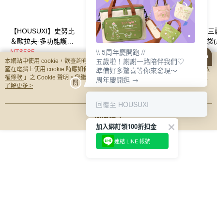
【HOUSUXI】史努比
【HOUSUXI】三麗鷗
【HOUSUXI】
＆歐拉夫-多功能護照
系列-折疊旅行袋(款式
系列-三層收納袋
\\ 5周年慶開跑 //
包(款式任選)【5周年
任選)【5周年慶↘三件
任選)【5周年慶
NT$585
NT$905
NT$350
五歲啦！謝謝一路陪伴我們♡
本網站中使用 cookie，欲查詢有關本網站使用 cookie 方式之詳情，及若您不希
慶↘三件75折】
75折】
75折】
準備好多驚喜等你來發現～
望在電腦上使用 cookie 時應如何變更電腦的 cookie 設定，請參閱本網站「
隱私
權條款
」之 Cookie 聲明。您繼續使用本網站即表示您同意本公司得按本網站使
周年慶開逛 →
你可能有興趣的商品
全站排行
用條款之 Cookie 聲明使用 cookie。
了解更多 >
回覆至 HOUSUXI
我知道了
熱門標籤
加入綁訂領100折扣金
連結 LINE 帳號