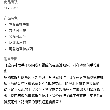
商品編號
超商取貨付款
11708493
LINE Pay
商品特色
Apple Pay
專屬布標設計
方便可手提
街口支付
多隔層設計
悠遊付
防潑水材質
可愛造型拉鍊頭
Google Pay
銷售重點
大哥付你分期
【旅行神助手！收納所有冒險的專屬護照包】別在海關前手忙腳
相關說明
亂！
【大哥付你分期使用說明】
AFTEE先享後付
1.本服務由台灣大哥大提供，台灣大哥大用戶可立即使用無須另外申請。
多隔層設計讓護照、外幣與卡片各就各位，甚至還有專屬零錢拉鍊
2.付款方式選擇「大哥付你分期」，訂單成立後會自動跳轉到大哥付的交易
相關說明
層，收納硬幣、鑰匙或SIM卡都超安心。防潑水材質無懼天氣變
流程，驗證手機門號後，選擇欲分期的期數、繳款截止日，確認付款後即完
【關於「AFTEE先享後付」】
成交易。
幻，加上貼心的手提設計，拿了就走超隨興。三麗鷗大明星粉嫩色
ATM付款
AFTEE先享後付是「在收到商品之後才付款」的支付方式。 讓您購物簡單
3.實際核准額度、可分期數及費用金額請依後續交易確認頁面所載為準。
便利好安心！
系，搭配可愛的專屬造型拉鍊，這份旅行美學不僅實用，更是你的
4.訂單成立30分鐘內，如未前往確認交易或遇審核未通過，訂單將自動取
１．簡單：不需註冊會員、不需綁卡、不需儲值。
質感配件，將出國的繁瑣通通變簡單！
運送方式
消。如遇「轉專審核」未通過狀況，表示未達大哥付你分期系統評分，恕無
２．便利：只要手機號碼，簡訊認證，即可結帳。
法說明評估內容。
３．安心：先確認商品／服務後，再付款。