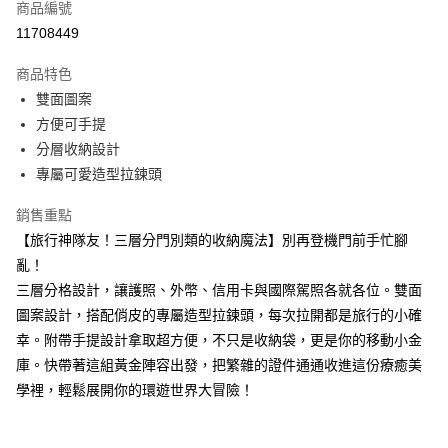
商品編號
超商取貨付款
11708449
LINE Pay
商品特色
Apple Pay
雙面圖案
方便可手提
街口支付
分層收納設計
悠遊付
專屬可愛造型拉鍊頭
Google Pay
銷售重點
【旅行神隊友！三層分門別類的收納魔法】別再登機門前手忙腳
大哥付你分期
亂！
相關說明
三層分格設計，讓護照、外幣、信用卡與國際駕照各就各位。雙面
【大哥付你分期使用說明】
AFTEE先享後付
1.本服務由台灣大哥大提供，台灣大哥大用戶可立即使用無須另外申請。
圖案設計，搭配俏皮的專屬造型拉鍊頭，每次拉開都是旅行的小確
2.付款方式選擇「大哥付你分期」，訂單成立後會自動跳轉到大哥付的交易
相關說明
幸。附帶手提設計拿取超方便，不只是收納袋，更是你的移動小金
流程，驗證手機門號後，選擇欲分期的期數、繳款截止日，確認付款後即完
【關於「AFTEE先享後付」】
成交易。
庫。快帶著這組黃金陣容出發，把繁雜的證件通通收進這份療癒美
ATM付款
AFTEE先享後付是「在收到商品之後才付款」的支付方式。 讓您購物簡單
3.實際核准額度、可分期數及費用金額請依後續交易確認頁面所載為準。
便利好安心！
學裡，輕鬆展開你的環遊世界大冒險！
4.訂單成立30分鐘內，如未前往確認交易或遇審核未通過，訂單將自動取
１．簡單：不需註冊會員、不需綁卡、不需儲值。
運送方式
消。如遇「轉專審核」未通過狀況，表示未達大哥付你分期系統評分，恕無
２．便利：只要手機號碼，簡訊認證，即可結帳。
法說明評估內容。
３．安心：先確認商品／服務後，再付款。