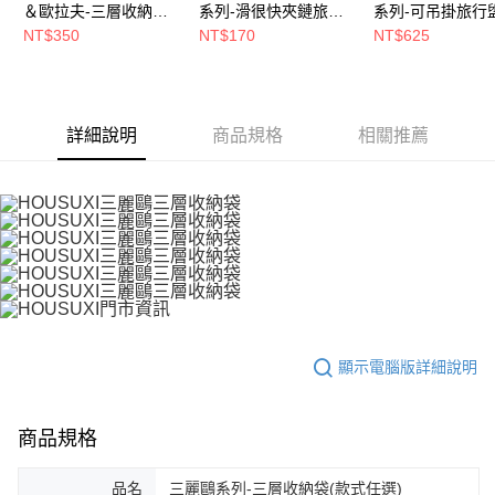
＆歐拉夫-三層收納袋
系列-滑很快夾鏈旅行
系列-可吊掛旅行
請求用戶進行身份認證。
(款式任選)【5周年慶
收納袋-六件組(款式可
收納包(款式任選)
NT$350
NT$170
NT$625
５．嚴禁一人註冊多個帳號或使用他人資訊註冊。若發現惡意使用之情形，
恩沛科技股份有限公司將有權停止該用戶之使用額度並採取法律行動。
↘三件75折】
選)【5周年慶↘三件75
周年慶↘三件75
折】
詳細說明
商品規格
相關推薦
顯示電腦版詳細說明
商品規格
品名
三麗鷗系列-三層收納袋(款式任選)