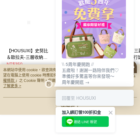
【HOUSUXI】史努比
【HOUSUXI】三麗鷗
【HOUSUXI】
＆歐拉夫-三層收納袋
系列-滑很快夾鏈旅行
系列-可吊掛旅行
\\ 5周年慶開跑 //
(款式任選)【5周年慶
收納袋-六件組(款式可
收納包(款式任選)
NT$350
NT$170
NT$625
五歲啦！謝謝一路陪伴我們♡
本網站中使用 cookie，欲查詢有關本網站使用 cookie 方式之詳情，及若您不希
↘三件75折】
選)【5周年慶↘三件75
周年慶↘三件75
準備好多驚喜等你來發現～
望在電腦上使用 cookie 時應如何變更電腦的 cookie 設定，請參閱本網站「
隱私
折】
權條款
」之 Cookie 聲明。您繼續使用本網站即表示您同意本公司得按本網站使
周年慶開逛 →
你可能有興趣的商品
全站排行
用條款之 Cookie 聲明使用 cookie。
了解更多 >
回覆至 HOUSUXI
我知道了
熱門標籤
加入綁訂領100折扣金
連結 LINE 帳號