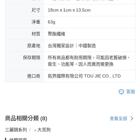
尺寸
18cmｘ1cmｘ13.5cm
淨重
63g
材質
聚酯纖維
原產地
台灣獨家設計｜中國製造
保存期限
所有商品都有耐用期限，可能因老舊破損、
衛生、功能等，因人而異而需更換
進口商
拓界國際有限公司 TOU JIE CO., LTD
客服
商品相關分類 (8)
查看全部
三麗鷗系列
﹥大耳狗
▎休閒旅遊