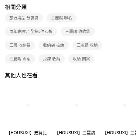
全家取貨付款
【繳款方式說明】
相關分類
1.分期款項不併入電信帳單，「大哥付你分期」於每月結算日後寄送繳費提
每筆NT$80，滿NT$699(含以上)免運費
【「AFTEE先享後付」結帳流程】
醒簡訊。
１．於結帳方式選擇「AFTEE先享後付」後，將跳轉至「AFTEE先享後付」
2.透過簡訊連結打開帳單後，可選擇「超商條碼／台灣大直營門市／銀行轉
旅行用品 分裝袋
三麗鷗 聯名
付款後全家取貨
結帳頁面，進行簡訊認證並確認金額後，即可完成結帳。
帳／街口支付／iPASS MONEY」等通路繳費。
２．訂單成立數日內，您將收到繳費通知簡訊。
每筆NT$80，滿NT$699(含以上)免運費
３．收到繳費通知簡訊後14天內，點擊此簡訊中的連結，可透過四大超商／
周年慶限定 全館3件75折
三麗鷗 收納袋
【注意事項】
ATM／網路銀行／等多元方式進行付款，方視為交易完成。
7-11取貨付款
1.本服務係由「台灣大哥大股份有限公司」（以下簡稱本公司）所提供，讓
※ 請注意：結帳手續完成當下不需立刻繳費，但若您需要取消訂單，請聯絡
用戶於交易時，得透過本服務購買商品或服務，並由商店將買賣／分期付款
三層 收納袋
收納袋 拉鍊
三麗鷗 收納
每筆NT$80，滿NT$699(含以上)免運費
購買商品的店家。未經商家同意取消之訂單仍視為有效，需透過AFTEE先享
買賣價金債權讓與本公司後，依約使用本公司帳單繳交帳款。
後付繳納相關費用。
2.基於同意付款使用「大哥付你分期」之契約關係目的，商店將以您的個人
付款後7-11取貨
※ 交易是否成功請以「AFTEE先享後付 」之結帳頁面顯示為準，若有關於
三麗鷗 圖案
拉鍊 收納
收納 圖案
資料（包含姓名、電話或地址）提供予台灣大哥大進項蒐集、處理及利用，
是否繳費成功／繳費後需取消欲退款等相關疑問，請聯繫「AFTEE先享後付
每筆NT$80，滿NT$699(含以上)免運費
由本公司與您本人進行分期帳單所需資料之確認、核對及更正。
客戶支援中心」
https://netprotections.freshdesk.com/support/home
3.完整用戶服務條款，請詳閱以下連結：
https://oppay.tw/userRule
其他人也在看
宅配
【注意事項】
１．透過由恩沛科技股份有限公司提供之「AFTEE先享後付」服務完成之交
每筆NT$100，滿NT$699(含以上)免運費
易，需依本服務之必要範圍內提供個人資料，並將交易相關給付款項請求債
權轉讓予恩沛科技股份有限公司。
２．關於個人資料處理事宜，請瀏覽以下網址：
https://aftee.tw/terms/#terms3
３．未成年的使用者請事先徵得法定代理人或監護人之同意方可使用
「AFTEE先享後付」，若未經同意申辦者引起之損失，本公司不負相關責
任。
４．使用「AFTEE先享後付」時，將依據個別帳號之用戶狀況，依本公司即
【HOUSUXI】史努比
【HOUSUXI】三麗鷗
【HOUSUXI】
時審查核予不同之上限額度；若仍有額度不足之情形，本公司將視審查結果