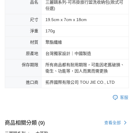
品名
三麗鷗系列-可吊掛旅行盥洗收納包(款式可
任選)
尺寸
19.5cm x 7cm x 18cm
淨重
170g
材質
聚酯纖維
原產地
台灣獨家設計｜中國製造
保存期限
所有商品都有耐用期限，可能因老舊破損、
衛生、功能等，因人而異而需更換
進口商
拓界國際有限公司 TOU JIE CO., LTD
客服
商品相關分類 (9)
查看全部