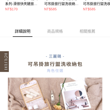
５．嚴禁一人註冊多個帳號或使用他人資訊註冊。若發現惡意使用之情形，
系列-滑很快夾鏈旅行
可吊掛旅行盥洗收納包
可吊掛旅行盥洗
恩沛科技股份有限公司將有權停止該用戶之使用額度並採取法律行動。
收納袋-六件組(款式可
【5周年慶↘三件75
【5周年慶↘三件7
NT$170
NT$585
NT$585
選)【5周年慶↘三件75
折】
折】
折】
詳細說明
商品規格
相關推薦