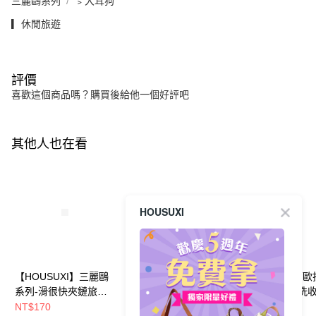
三麗鷗系列
﹥大耳狗
▎休閒旅遊
評價
喜歡這個商品嗎？購買後給他一個好評吧
其他人也在看
HOUSUXI
【HOUSUXI】三麗鷗
【HOUSUXI】史努比-
【HOUSUXI】歐
系列-滑很快夾鏈旅行
可吊掛旅行盥洗收納包
可吊掛旅行盥洗
收納袋-六件組(款式可
【5周年慶↘三件75
【5周年慶↘三件7
NT$170
NT$585
NT$585