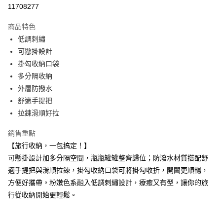
超商取貨付款
11708277
LINE Pay
商品特色
Apple Pay
低調刺繡
可懸掛設計
街口支付
掛勾收納口袋
悠遊付
多分隔收納
外層防撥水
Google Pay
舒適手提把
大哥付你分期
拉鍊滑順好拉
相關說明
銷售重點
【大哥付你分期使用說明】
AFTEE先享後付
1.本服務由台灣大哥大提供，台灣大哥大用戶可立即使用無須另外申請。
【旅行收納，一包搞定！】
2.付款方式選擇「大哥付你分期」，訂單成立後會自動跳轉到大哥付的交易
相關說明
可懸掛設計加多分隔空間，瓶瓶罐罐整齊歸位；防潑水材質搭配舒
流程，驗證手機門號後，選擇欲分期的期數、繳款截止日，確認付款後即完
【關於「AFTEE先享後付」】
成交易。
適手提把與滑順拉鍊，掛勾收納口袋可將掛勾收折，開闔更順暢，
ATM付款
AFTEE先享後付是「在收到商品之後才付款」的支付方式。 讓您購物簡單
3.實際核准額度、可分期數及費用金額請依後續交易確認頁面所載為準。
便利好安心！
方便好攜帶。粉嫩色系融入低調刺繡設計，療癒又有型，讓你的旅
4.訂單成立30分鐘內，如未前往確認交易或遇審核未通過，訂單將自動取
１．簡單：不需註冊會員、不需綁卡、不需儲值。
行從收納開始更輕鬆。
運送方式
消。如遇「轉專審核」未通過狀況，表示未達大哥付你分期系統評分，恕無
２．便利：只要手機號碼，簡訊認證，即可結帳。
法說明評估內容。
３．安心：先確認商品／服務後，再付款。
全家取貨付款
【繳款方式說明】