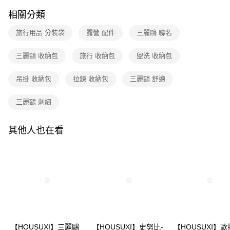
1.分期款項不併入電信帳單，「大哥付你分期」於每月結算日後寄送繳費提
每筆NT$80，滿NT$699(含以上)免運費
【「AFTEE先享後付」結帳流程】
醒簡訊。
相關分類
１．於結帳方式選擇「AFTEE先享後付」後，將跳轉至「AFTEE先享後付」
2.透過簡訊連結打開帳單後，可選擇「超商條碼／台灣大直營門市／銀行轉
付款後全家取貨
結帳頁面，進行簡訊認證並確認金額後，即可完成結帳。
帳／街口支付／iPASS MONEY」等通路繳費。
２．訂單成立數日內，您將收到繳費通知簡訊。
旅行用品 分裝袋
露營 配件
三麗鷗 聯名
每筆NT$80，滿NT$699(含以上)免運費
３．收到繳費通知簡訊後14天內，點擊此簡訊中的連結，可透過四大超商／
【注意事項】
ATM／網路銀行／等多元方式進行付款，方視為交易完成。
7-11取貨付款
三麗鷗 收納包
旅行 收納包
盥洗 收納包
1.本服務係由「台灣大哥大股份有限公司」（以下簡稱本公司）所提供，讓
※ 請注意：結帳手續完成當下不需立刻繳費，但若您需要取消訂單，請聯絡
用戶於交易時，得透過本服務購買商品或服務，並由商店將買賣／分期付款
每筆NT$80，滿NT$699(含以上)免運費
購買商品的店家。未經商家同意取消之訂單仍視為有效，需透過AFTEE先享
買賣價金債權讓與本公司後，依約使用本公司帳單繳交帳款。
後付繳納相關費用。
吊掛 收納包
拉鍊 收納包
三麗鷗 舒適
2.基於同意付款使用「大哥付你分期」之契約關係目的，商店將以您的個人
付款後7-11取貨
※ 交易是否成功請以「AFTEE先享後付 」之結帳頁面顯示為準，若有關於
資料（包含姓名、電話或地址）提供予台灣大哥大進項蒐集、處理及利用，
是否繳費成功／繳費後需取消欲退款等相關疑問，請聯繫「AFTEE先享後付
每筆NT$80，滿NT$699(含以上)免運費
三麗鷗 刺繡
由本公司與您本人進行分期帳單所需資料之確認、核對及更正。
客戶支援中心」
https://netprotections.freshdesk.com/support/home
3.完整用戶服務條款，請詳閱以下連結：
https://oppay.tw/userRule
宅配
【注意事項】
其他人也在看
１．透過由恩沛科技股份有限公司提供之「AFTEE先享後付」服務完成之交
每筆NT$100，滿NT$699(含以上)免運費
易，需依本服務之必要範圍內提供個人資料，並將交易相關給付款項請求債
權轉讓予恩沛科技股份有限公司。
２．關於個人資料處理事宜，請瀏覽以下網址：
https://aftee.tw/terms/#terms3
３．未成年的使用者請事先徵得法定代理人或監護人之同意方可使用
「AFTEE先享後付」，若未經同意申辦者引起之損失，本公司不負相關責
任。
４．使用「AFTEE先享後付」時，將依據個別帳號之用戶狀況，依本公司即
時審查核予不同之上限額度；若仍有額度不足之情形，本公司將視審查結果
【HOUSUXI】三麗鷗
【HOUSUXI】史努比-
【HOUSUXI】歐
請求用戶進行身份認證。