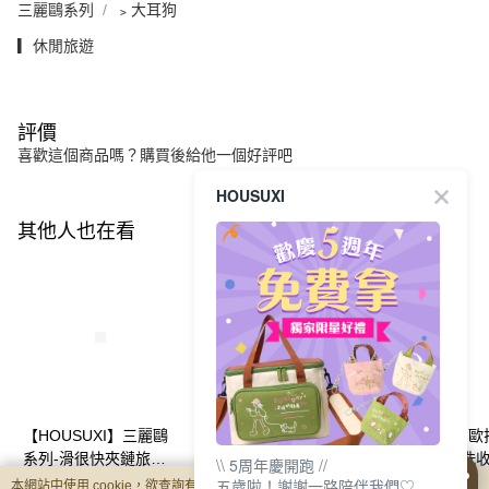
三麗鷗系列
﹥大耳狗
▎休閒旅遊
評價
喜歡這個商品嗎？購買後給他一個好評吧
HOUSUXI
其他人也在看
【HOUSUXI】三麗鷗
【HOUSUXI】史努比-
【HOUSUXI】歐
系列-滑很快夾鏈旅行
可吊掛旅行盥洗收納包
可吊掛旅行盥洗
\\ 5周年慶開跑 //
收納袋-六件組(款式可
【5周年慶↘三件75
【5周年慶↘三件7
NT$170
NT$585
NT$585
五歲啦！謝謝一路陪伴我們♡
本網站中使用 cookie，欲查詢有關本網站使用 cookie 方式之詳情，及若您不希