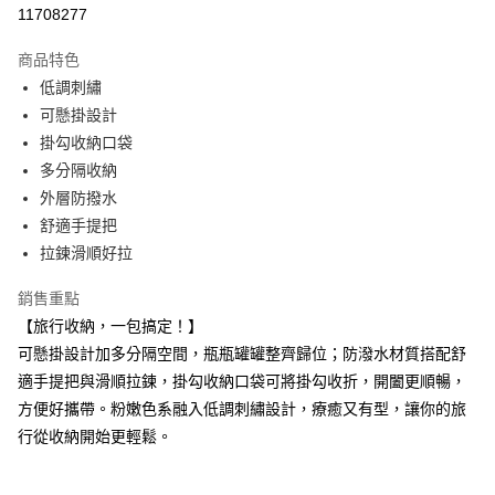
超商取貨付款
11708277
LINE Pay
商品特色
Apple Pay
低調刺繡
可懸掛設計
街口支付
掛勾收納口袋
悠遊付
多分隔收納
外層防撥水
Google Pay
舒適手提把
大哥付你分期
拉鍊滑順好拉
相關說明
銷售重點
【大哥付你分期使用說明】
AFTEE先享後付
1.本服務由台灣大哥大提供，台灣大哥大用戶可立即使用無須另外申請。
【旅行收納，一包搞定！】
2.付款方式選擇「大哥付你分期」，訂單成立後會自動跳轉到大哥付的交易
相關說明
可懸掛設計加多分隔空間，瓶瓶罐罐整齊歸位；防潑水材質搭配舒
流程，驗證手機門號後，選擇欲分期的期數、繳款截止日，確認付款後即完
【關於「AFTEE先享後付」】
成交易。
適手提把與滑順拉鍊，掛勾收納口袋可將掛勾收折，開闔更順暢，
ATM付款
AFTEE先享後付是「在收到商品之後才付款」的支付方式。 讓您購物簡單
3.實際核准額度、可分期數及費用金額請依後續交易確認頁面所載為準。
便利好安心！
方便好攜帶。粉嫩色系融入低調刺繡設計，療癒又有型，讓你的旅
4.訂單成立30分鐘內，如未前往確認交易或遇審核未通過，訂單將自動取
１．簡單：不需註冊會員、不需綁卡、不需儲值。
行從收納開始更輕鬆。
運送方式
消。如遇「轉專審核」未通過狀況，表示未達大哥付你分期系統評分，恕無
２．便利：只要手機號碼，簡訊認證，即可結帳。
法說明評估內容。
３．安心：先確認商品／服務後，再付款。
全家取貨付款
【繳款方式說明】