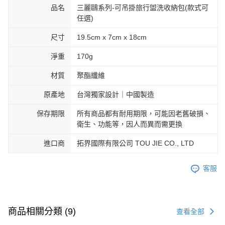
品名
三麗鷗系列-可吊掛旅行盥洗收納包(款式可
任選)
尺寸
19.5cm x 7cm x 18cm
淨重
170g
材質
聚酯纖維
原產地
台灣獨家設計｜中國製造
保存期限
所有商品都有耐用期限，可能因老舊破損、
衛生、功能等，因人而異而需更換
進口商
拓界國際有限公司 TOU JIE CO., LTD
客服
商品相關分類 (9)
查看全部