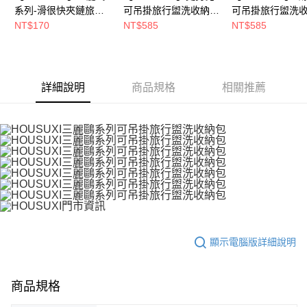
５．嚴禁一人註冊多個帳號或使用他人資訊註冊。若發現惡意使用之情形，
系列-滑很快夾鏈旅行
可吊掛旅行盥洗收納包
可吊掛旅行盥洗
恩沛科技股份有限公司將有權停止該用戶之使用額度並採取法律行動。
收納袋-六件組(款式可
【5周年慶↘三件75
【5周年慶↘三件7
NT$170
NT$585
NT$585
選)【5周年慶↘三件75
折】
折】
折】
詳細說明
商品規格
相關推薦
顯示電腦版詳細說明
商品規格