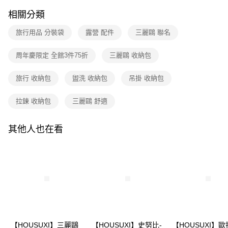
1.分期款項不併入電信帳單，「大哥付你分期」於每月結算日後寄送繳費提
每筆NT$80，滿NT$699(含以上)免運費
【「AFTEE先享後付」結帳流程】
醒簡訊。
相關分類
１．於結帳方式選擇「AFTEE先享後付」後，將跳轉至「AFTEE先享後付」
2.透過簡訊連結打開帳單後，可選擇「超商條碼／台灣大直營門市／銀行轉
付款後全家取貨
結帳頁面，進行簡訊認證並確認金額後，即可完成結帳。
帳／街口支付／iPASS MONEY」等通路繳費。
２．訂單成立數日內，您將收到繳費通知簡訊。
旅行用品 分裝袋
露營 配件
三麗鷗 聯名
每筆NT$80，滿NT$699(含以上)免運費
３．收到繳費通知簡訊後14天內，點擊此簡訊中的連結，可透過四大超商／
【注意事項】
ATM／網路銀行／等多元方式進行付款，方視為交易完成。
7-11取貨付款
周年慶限定 全館3件75折
三麗鷗 收納包
1.本服務係由「台灣大哥大股份有限公司」（以下簡稱本公司）所提供，讓
※ 請注意：結帳手續完成當下不需立刻繳費，但若您需要取消訂單，請聯絡
用戶於交易時，得透過本服務購買商品或服務，並由商店將買賣／分期付款
每筆NT$80，滿NT$699(含以上)免運費
購買商品的店家。未經商家同意取消之訂單仍視為有效，需透過AFTEE先享
買賣價金債權讓與本公司後，依約使用本公司帳單繳交帳款。
後付繳納相關費用。
旅行 收納包
盥洗 收納包
吊掛 收納包
2.基於同意付款使用「大哥付你分期」之契約關係目的，商店將以您的個人
付款後7-11取貨
※ 交易是否成功請以「AFTEE先享後付 」之結帳頁面顯示為準，若有關於
資料（包含姓名、電話或地址）提供予台灣大哥大進項蒐集、處理及利用，
是否繳費成功／繳費後需取消欲退款等相關疑問，請聯繫「AFTEE先享後付
每筆NT$80，滿NT$699(含以上)免運費
拉鍊 收納包
三麗鷗 舒適
由本公司與您本人進行分期帳單所需資料之確認、核對及更正。
客戶支援中心」
https://netprotections.freshdesk.com/support/home
3.完整用戶服務條款，請詳閱以下連結：
https://oppay.tw/userRule
宅配
【注意事項】
其他人也在看
１．透過由恩沛科技股份有限公司提供之「AFTEE先享後付」服務完成之交
每筆NT$100，滿NT$699(含以上)免運費
易，需依本服務之必要範圍內提供個人資料，並將交易相關給付款項請求債
權轉讓予恩沛科技股份有限公司。
２．關於個人資料處理事宜，請瀏覽以下網址：
https://aftee.tw/terms/#terms3
３．未成年的使用者請事先徵得法定代理人或監護人之同意方可使用
「AFTEE先享後付」，若未經同意申辦者引起之損失，本公司不負相關責
任。
４．使用「AFTEE先享後付」時，將依據個別帳號之用戶狀況，依本公司即
時審查核予不同之上限額度；若仍有額度不足之情形，本公司將視審查結果
【HOUSUXI】三麗鷗
【HOUSUXI】史努比-
【HOUSUXI】歐
請求用戶進行身份認證。