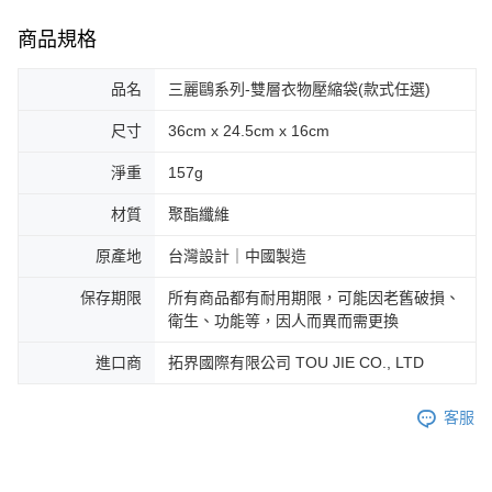
商品規格
品名
三麗鷗系列-雙層衣物壓縮袋(款式任選)
尺寸
36cm x 24.5cm x 16cm
淨重
157g
材質
聚酯纖維
原產地
台灣設計｜中國製造
保存期限
所有商品都有耐用期限，可能因老舊破損、
衛生、功能等，因人而異而需更換
進口商
拓界國際有限公司 TOU JIE CO., LTD
客服