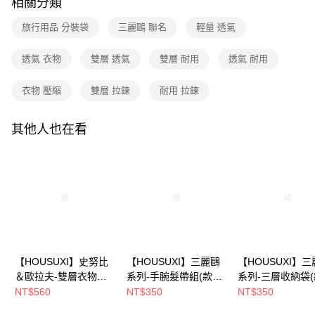
相關分類
1.分期款項不併入電信帳單，「大哥付你分期」於每月結算日後寄送繳費提
每筆NT$80，滿NT$699(含以上)免運費
【「AFTEE先享後付」結帳流程】
醒簡訊。
１．於結帳方式選擇「AFTEE先享後付」後，將跳轉至「AFTEE先享後付」
2.透過簡訊連結打開帳單後，可選擇「超商條碼／台灣大直營門市／銀行轉
旅行用品 分裝袋
三麗鷗 聯名
輕量 透氣
付款後全家取貨
結帳頁面，進行簡訊認證並確認金額後，即可完成結帳。
帳／街口支付／iPASS MONEY」等通路繳費。
２．訂單成立數日內，您將收到繳費通知簡訊。
每筆NT$80，滿NT$699(含以上)免運費
３．收到繳費通知簡訊後14天內，點擊此簡訊中的連結，可透過四大超商／
透氣 衣物
雙層 透氣
雙層 耐用
透氣 耐用
【注意事項】
ATM／網路銀行／等多元方式進行付款，方視為交易完成。
7-11取貨付款
1.本服務係由「台灣大哥大股份有限公司」（以下簡稱本公司）所提供，讓
※ 請注意：結帳手續完成當下不需立刻繳費，但若您需要取消訂單，請聯絡
用戶於交易時，得透過本服務購買商品或服務，並由商店將買賣／分期付款
衣物 壓縮
雙層 拉鍊
耐用 拉鍊
每筆NT$80，滿NT$699(含以上)免運費
購買商品的店家。未經商家同意取消之訂單仍視為有效，需透過AFTEE先享
買賣價金債權讓與本公司後，依約使用本公司帳單繳交帳款。
後付繳納相關費用。
2.基於同意付款使用「大哥付你分期」之契約關係目的，商店將以您的個人
付款後7-11取貨
※ 交易是否成功請以「AFTEE先享後付 」之結帳頁面顯示為準，若有關於
其他人也在看
資料（包含姓名、電話或地址）提供予台灣大哥大進項蒐集、處理及利用，
是否繳費成功／繳費後需取消欲退款等相關疑問，請聯繫「AFTEE先享後付
每筆NT$80，滿NT$699(含以上)免運費
由本公司與您本人進行分期帳單所需資料之確認、核對及更正。
客戶支援中心」
https://netprotections.freshdesk.com/support/home
3.完整用戶服務條款，請詳閱以下連結：
https://oppay.tw/userRule
宅配
【注意事項】
１．透過由恩沛科技股份有限公司提供之「AFTEE先享後付」服務完成之交
每筆NT$100，滿NT$699(含以上)免運費
易，需依本服務之必要範圍內提供個人資料，並將交易相關給付款項請求債
權轉讓予恩沛科技股份有限公司。
２．關於個人資料處理事宜，請瀏覽以下網址：
https://aftee.tw/terms/#terms3
３．未成年的使用者請事先徵得法定代理人或監護人之同意方可使用
「AFTEE先享後付」，若未經同意申辦者引起之損失，本公司不負相關責
【HOUSUXI】史努比
【HOUSUXI】三麗鷗
【HOUSUXI】
任。
＆歐拉夫-雙層衣物壓
系列-手腕髮帶組(款式
系列-三層收納袋
４．使用「AFTEE先享後付」時，將依據個別帳號之用戶狀況，依本公司即
縮袋(款式任選)【5周
可選)【5周年慶↘三件
任選)【5周年慶
NT$560
NT$350
NT$350
時審查核予不同之上限額度；若仍有額度不足之情形，本公司將視審查結果
年慶↘三件75折】
75折】
75折】
請求用戶進行身份認證。