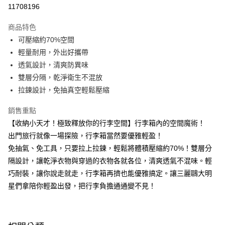
超商取貨付款
11708196
LINE Pay
商品特色
Apple Pay
可壓縮約70%空間
輕量耐用，外出好攜帶
街口支付
透氣設計，清爽防異味
悠遊付
雙層分隔，乾淨衛生不混放
拉鍊設計，免抽真空輕鬆壓縮
Google Pay
銷售重點
大哥付你分期
【收納小天才！極致釋放你的行李空間】行李箱內的空間魔術！
相關說明
出門旅行就像一場探險，行李箱當然要優雅輕盈！
【大哥付你分期使用說明】
AFTEE先享後付
1.本服務由台灣大哥大提供，台灣大哥大用戶可立即使用無須另外申請。
免抽氣、免工具，只要拉上拉鍊，輕鬆將體積壓縮約70%！雙層分
2.付款方式選擇「大哥付你分期」，訂單成立後會自動跳轉到大哥付的交易
相關說明
隔設計，讓乾淨衣物與穿過的衣物各就各位，清爽透氣不混味。輕
流程，驗證手機門號後，選擇欲分期的期數、繳款截止日，確認付款後即完
【關於「AFTEE先享後付」】
成交易。
巧耐裝，讓你說走就走，行李箱再擠也能優雅搞定。讓三麗鷗大明
ATM付款
AFTEE先享後付是「在收到商品之後才付款」的支付方式。 讓您購物簡單
3.實際核准額度、可分期數及費用金額請依後續交易確認頁面所載為準。
便利好安心！
星們拿陪你輕盈出發，把行李負擔通通變不見！
4.訂單成立30分鐘內，如未前往確認交易或遇審核未通過，訂單將自動取
１．簡單：不需註冊會員、不需綁卡、不需儲值。
運送方式
消。如遇「轉專審核」未通過狀況，表示未達大哥付你分期系統評分，恕無
２．便利：只要手機號碼，簡訊認證，即可結帳。
法說明評估內容。
３．安心：先確認商品／服務後，再付款。
全家取貨付款
【繳款方式說明】