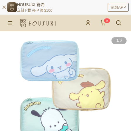
HOUSUXI 舒希
開啟APP
立刻下載 APP 領 $100
0
1
/
9