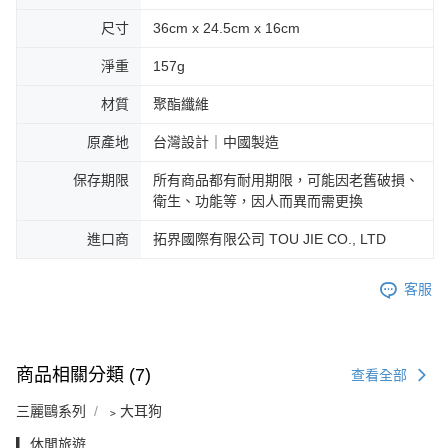
尺寸
36cm x 24.5cm x 16cm
淨重
157g
材質
聚酯纖維
原產地
台灣設計｜中國製造
保存期限
所有商品都有耐用期限，可能因老舊破損、
衛生、功能等，因人而異而需更換
進口商
拓界國際有限公司 TOU JIE CO., LTD
客服
商品相關分類 (7)
查看全部
三麗鷗系列
﹥大耳狗
▎休閒旅遊