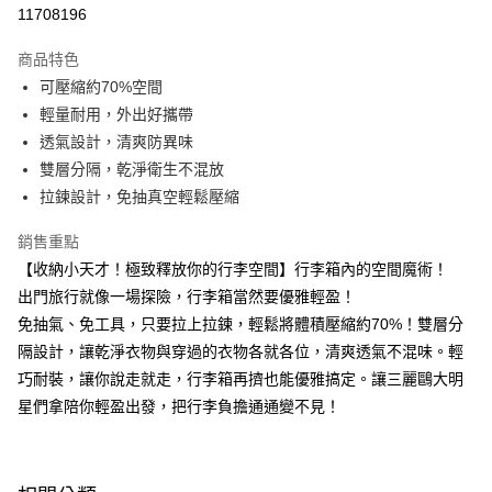
超商取貨付款
11708196
LINE Pay
商品特色
Apple Pay
可壓縮約70%空間
輕量耐用，外出好攜帶
街口支付
透氣設計，清爽防異味
悠遊付
雙層分隔，乾淨衛生不混放
拉鍊設計，免抽真空輕鬆壓縮
Google Pay
銷售重點
大哥付你分期
【收納小天才！極致釋放你的行李空間】行李箱內的空間魔術！
相關說明
出門旅行就像一場探險，行李箱當然要優雅輕盈！
【大哥付你分期使用說明】
AFTEE先享後付
1.本服務由台灣大哥大提供，台灣大哥大用戶可立即使用無須另外申請。
免抽氣、免工具，只要拉上拉鍊，輕鬆將體積壓縮約70%！雙層分
2.付款方式選擇「大哥付你分期」，訂單成立後會自動跳轉到大哥付的交易
相關說明
隔設計，讓乾淨衣物與穿過的衣物各就各位，清爽透氣不混味。輕
流程，驗證手機門號後，選擇欲分期的期數、繳款截止日，確認付款後即完
【關於「AFTEE先享後付」】
成交易。
巧耐裝，讓你說走就走，行李箱再擠也能優雅搞定。讓三麗鷗大明
ATM付款
AFTEE先享後付是「在收到商品之後才付款」的支付方式。 讓您購物簡單
3.實際核准額度、可分期數及費用金額請依後續交易確認頁面所載為準。
便利好安心！
星們拿陪你輕盈出發，把行李負擔通通變不見！
4.訂單成立30分鐘內，如未前往確認交易或遇審核未通過，訂單將自動取
１．簡單：不需註冊會員、不需綁卡、不需儲值。
運送方式
消。如遇「轉專審核」未通過狀況，表示未達大哥付你分期系統評分，恕無
２．便利：只要手機號碼，簡訊認證，即可結帳。
法說明評估內容。
３．安心：先確認商品／服務後，再付款。
全家取貨付款
【繳款方式說明】