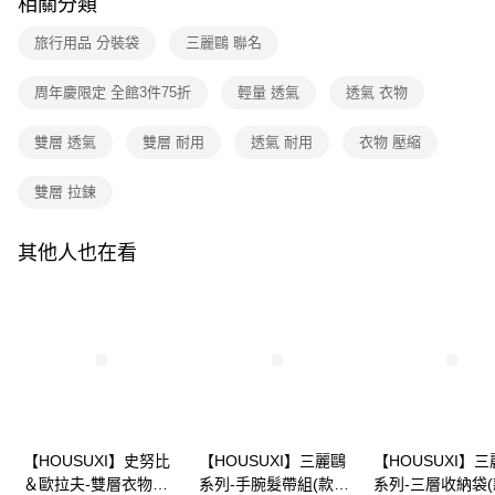
相關分類
1.分期款項不併入電信帳單，「大哥付你分期」於每月結算日後寄送繳費提
每筆NT$80，滿NT$699(含以上)免運費
【「AFTEE先享後付」結帳流程】
醒簡訊。
１．於結帳方式選擇「AFTEE先享後付」後，將跳轉至「AFTEE先享後付」
2.透過簡訊連結打開帳單後，可選擇「超商條碼／台灣大直營門市／銀行轉
旅行用品 分裝袋
三麗鷗 聯名
付款後全家取貨
結帳頁面，進行簡訊認證並確認金額後，即可完成結帳。
帳／街口支付／iPASS MONEY」等通路繳費。
２．訂單成立數日內，您將收到繳費通知簡訊。
每筆NT$80，滿NT$699(含以上)免運費
３．收到繳費通知簡訊後14天內，點擊此簡訊中的連結，可透過四大超商／
周年慶限定 全館3件75折
輕量 透氣
透氣 衣物
【注意事項】
ATM／網路銀行／等多元方式進行付款，方視為交易完成。
7-11取貨付款
1.本服務係由「台灣大哥大股份有限公司」（以下簡稱本公司）所提供，讓
※ 請注意：結帳手續完成當下不需立刻繳費，但若您需要取消訂單，請聯絡
用戶於交易時，得透過本服務購買商品或服務，並由商店將買賣／分期付款
雙層 透氣
雙層 耐用
透氣 耐用
衣物 壓縮
每筆NT$80，滿NT$699(含以上)免運費
購買商品的店家。未經商家同意取消之訂單仍視為有效，需透過AFTEE先享
買賣價金債權讓與本公司後，依約使用本公司帳單繳交帳款。
後付繳納相關費用。
2.基於同意付款使用「大哥付你分期」之契約關係目的，商店將以您的個人
付款後7-11取貨
※ 交易是否成功請以「AFTEE先享後付 」之結帳頁面顯示為準，若有關於
雙層 拉鍊
資料（包含姓名、電話或地址）提供予台灣大哥大進項蒐集、處理及利用，
是否繳費成功／繳費後需取消欲退款等相關疑問，請聯繫「AFTEE先享後付
每筆NT$80，滿NT$699(含以上)免運費
由本公司與您本人進行分期帳單所需資料之確認、核對及更正。
客戶支援中心」
https://netprotections.freshdesk.com/support/home
3.完整用戶服務條款，請詳閱以下連結：
https://oppay.tw/userRule
其他人也在看
宅配
【注意事項】
１．透過由恩沛科技股份有限公司提供之「AFTEE先享後付」服務完成之交
每筆NT$100，滿NT$699(含以上)免運費
易，需依本服務之必要範圍內提供個人資料，並將交易相關給付款項請求債
權轉讓予恩沛科技股份有限公司。
２．關於個人資料處理事宜，請瀏覽以下網址：
https://aftee.tw/terms/#terms3
３．未成年的使用者請事先徵得法定代理人或監護人之同意方可使用
「AFTEE先享後付」，若未經同意申辦者引起之損失，本公司不負相關責
任。
４．使用「AFTEE先享後付」時，將依據個別帳號之用戶狀況，依本公司即
【HOUSUXI】史努比
【HOUSUXI】三麗鷗
【HOUSUXI】
時審查核予不同之上限額度；若仍有額度不足之情形，本公司將視審查結果
＆歐拉夫-雙層衣物壓
系列-手腕髮帶組(款式
系列-三層收納袋
請求用戶進行身份認證。