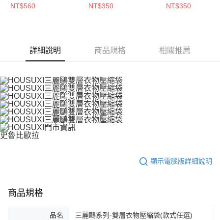
縮袋(款式任選)【5周
可選)【5周年慶↘三件
任選)【5周年慶
NT$560
NT$350
NT$350
５．嚴禁一人註冊多個帳號或使用他人資訊註冊。若發現惡意使用之情形，
恩沛科技股份有限公司將有權停止該用戶之使用額度並採取法律行動。
年慶↘三件75折】
75折】
75折】
詳細說明
商品規格
相關推薦
史魯比歐拉
顯示電腦版詳細說明
商品規格
品名
三麗鷗系列-雙層衣物壓縮袋(款式任選)