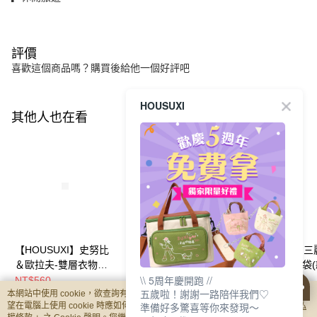
評價
喜歡這個商品嗎？購買後給他一個好評吧
HOUSUXI
其他人也在看
【HOUSUXI】史努比
【HOUSUXI】三麗鷗
【HOUSUXI】
＆歐拉夫-雙層衣物壓
系列-手腕髮帶組(款式
系列-三層收納袋
\\ 5周年慶開跑 //
縮袋(款式任選)【5周
可選)【5周年慶↘三件
任選)【5周年慶
NT$560
NT$350
NT$350
五歲啦！謝謝一路陪伴我們♡
本網站中使用 cookie，欲查詢有關本網站使用 cookie 方式之詳情，及若您不希
年慶↘三件75折】
75折】
75折】
準備好多驚喜等你來發現～
望在電腦上使用 cookie 時應如何變更電腦的 cookie 設定，請參閱本網站「
隱私