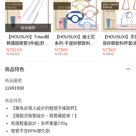
LINE Pay
Apple Pay
街口支付
貨到通知
悠遊付
【HOUSUXI】Tritan耐
【HOUSUXI】迪士尼
【HOUSUXI】手
熱彈跳吸管3件組(舒吸
系列-手提矽膠飲料杯
背矽膠飲料杯套(
Google Pay
杯720mL專用)【5周年
套(款式可任選)【5周
顏色可任選)【5
NT$159
NT$89
NT$69
NT$200
NT$135
NT$95
慶↘三件75折】
年慶↘三件75折】
↘三件75折】
大哥付你分期
相關說明
商品特色
【大哥付你分期使用說明】
AFTEE先享後付
1.本服務由台灣大哥大提供，台灣大哥大用戶可立即使用無須另外申請。
商品編號
2.付款方式選擇「大哥付你分期」，訂單成立後會自動跳轉到大哥付的交易
相關說明
流程，驗證手機門號後，選擇欲分期的期數、繳款截止日，確認付款後即完
11691930
【關於「AFTEE先享後付」】
成交易。
ATM付款
AFTEE先享後付是「在收到商品之後才付款」的支付方式。 讓您購物簡單
3.實際核准額度、可分期數及費用金額請依後續交易確認頁面所載為準。
商品特色
便利好安心！
4.訂單成立30分鐘內，如未前往確認交易或遇審核未通過，訂單將自動取
１．簡單：不需註冊會員、不需綁卡、不需儲值。
【專為台灣人設計的輕透手搖飲杯】
運送方式
消。如遇「轉專審核」未通過狀況，表示未達大哥付你分期系統評分，恕無
２．便利：只要手機號碼，簡訊認證，即可結帳。
法說明評估內容。
【彈跳式吸管設計，吸管藏起來！】
３．安心：先確認商品／服務後，再付款。
全家取貨付款
【繳款方式說明】
有感輕量設計，全杯重量230g
1.分期款項不併入電信帳單，「大哥付你分期」於每月結算日後寄送繳費提
每筆NT$80，滿NT$699(含以上)免運費
【「AFTEE先享後付」結帳流程】
吸管不含BPA/塑化劑
醒簡訊。
１．於結帳方式選擇「AFTEE先享後付」後，將跳轉至「AFTEE先享後付」