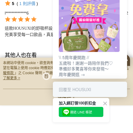
5
(
1
則評價
)
l**************6
2026/04/22
這款HOUSUXI的舒吸杯設計優雅，輕巧耐用，彈跳吸管使用方便，
完美享受每一口飲品，真是個好選擇！
其他人也在看
\\ 5周年慶開跑 //
五歲啦！謝謝一路陪伴我們♡
本網站中使用 cookie，欲查詢有關本網站使用 cookie 方式之詳情，及若您不希
準備好多驚喜等你來發現～
望在電腦上使用 cookie 時應如何變更電腦的 cookie 設定，請參閱本網站「
隱私
權條款
」之 Cookie 聲明。您繼續使用本網站即表示您同意本公司得按本網站使
周年慶開逛 →
用條款之 Cookie 聲明使用 cookie。
了解更多 >
回覆至 HOUSUXI
我知道了
加入綁訂領100折扣金
【HOUSUXI】歐拉夫-
【HOUSUXI】史努比-
【HOUSUXI】Tri
連結 LINE 帳號
Tritan輕透舒吸杯(附彈
Tritan輕透舒吸杯(附彈
透舒吸杯(附彈跳
跳吸管)760ml【5周年
跳吸管)760ml【5周年
管)760ml-淺粉
NT$825
NT$825
NT$700
慶↘三件75折】
慶↘三件75折】
年慶↘三件75折