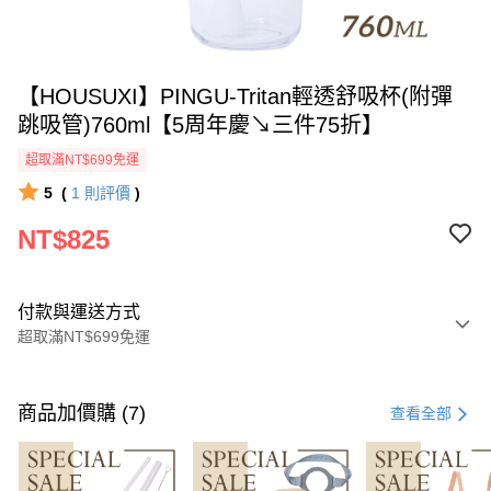
【HOUSUXI】PINGU-Tritan輕透舒吸杯(附彈
跳吸管)760ml【5周年慶↘三件75折】
超取滿NT$699免運
5
(
1
則評價
)
NT$825
付款與運送方式
超取滿NT$699免運
付款方式
信用卡一次付款
商品加價購 (7)
查看全部
超商取貨付款