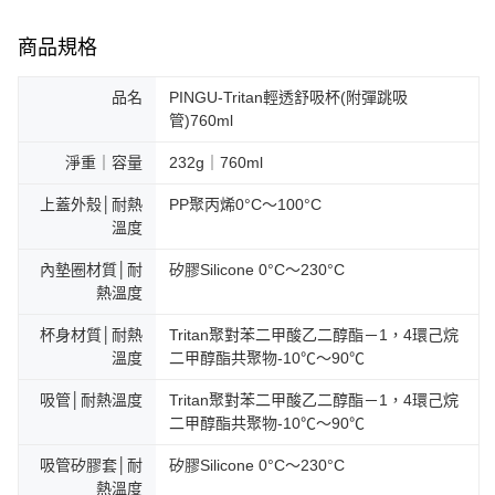
商品規格
品名
PINGU-Tritan輕透舒吸杯(附彈跳吸
管)760ml
淨重｜容量
232g｜760ml
上蓋外殼│耐熱
PP聚丙烯0°C～100°C
溫度
內墊圈材質│耐
矽膠Silicone 0°C～230°C
熱溫度
杯身材質│耐熱
Tritan聚對苯二甲酸乙二醇酯－1，4環己烷
溫度
二甲醇酯共聚物-10℃～90℃
吸管│耐熱溫度
Tritan聚對苯二甲酸乙二醇酯－1，4環己烷
二甲醇酯共聚物-10℃～90℃
吸管矽膠套│耐
矽膠Silicone 0°C～230°C
熱溫度