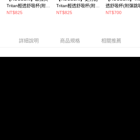
Tritan輕透舒吸杯(附彈
Tritan輕透舒吸杯(附彈
透舒吸杯(附彈跳
跳吸管)760ml【5周年
跳吸管)760ml【5周年
管)760ml-淺粉
NT$825
NT$825
NT$700
慶↘三件75折】
慶↘三件75折】
年慶↘三件75折
詳細說明
商品規格
相關推薦