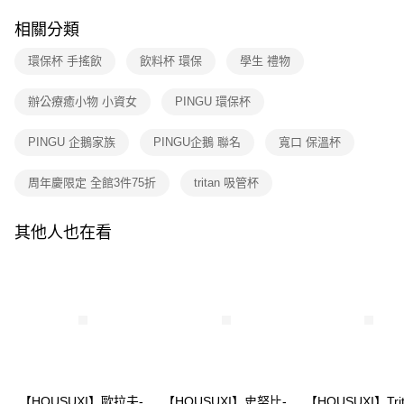
相關分類
環保杯 手搖飲
飲料杯 環保
學生 禮物
辦公療癒小物 小資女
PINGU 環保杯
PINGU 企鵝家族
PINGU企鵝 聯名
寬口 保溫杯
周年慶限定 全館3件75折
tritan 吸管杯
其他人也在看
【HOUSUXI】歐拉夫-
【HOUSUXI】史努比-
【HOUSUXI】Tri