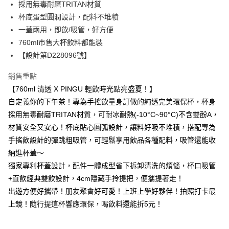
2.透過簡訊連結打開帳單後，可選擇「超商條碼／台灣大直營門市／銀行轉
付款後全家取貨
採用無毒耐磨TRITAN材質
結帳頁面，進行簡訊認證並確認金額後，即可完成結帳。
帳／街口支付／iPASS MONEY」等通路繳費。
２．訂單成立數日內，您將收到繳費通知簡訊。
杯底蛋型圓潤設計，配料不堆積
每筆NT$80，滿NT$699(含以上)免運費
３．收到繳費通知簡訊後14天內，點擊此簡訊中的連結，可透過四大超商／
【注意事項】
一蓋兩用，即飲/吸管，好方便
ATM／網路銀行／等多元方式進行付款，方視為交易完成。
7-11取貨付款
1.本服務係由「台灣大哥大股份有限公司」（以下簡稱本公司）所提供，讓
※ 請注意：結帳手續完成當下不需立刻繳費，但若您需要取消訂單，請聯絡
760ml市售大杯飲料都能裝
用戶於交易時，得透過本服務購買商品或服務，並由商店將買賣／分期付款
每筆NT$80，滿NT$699(含以上)免運費
購買商品的店家。未經商家同意取消之訂單仍視為有效，需透過AFTEE先享
【設計第D228096號】
買賣價金債權讓與本公司後，依約使用本公司帳單繳交帳款。
後付繳納相關費用。
2.基於同意付款使用「大哥付你分期」之契約關係目的，商店將以您的個人
付款後7-11取貨
※ 交易是否成功請以「AFTEE先享後付 」之結帳頁面顯示為準，若有關於
資料（包含姓名、電話或地址）提供予台灣大哥大進項蒐集、處理及利用，
銷售重點
是否繳費成功／繳費後需取消欲退款等相關疑問，請聯繫「AFTEE先享後付
每筆NT$80，滿NT$699(含以上)免運費
由本公司與您本人進行分期帳單所需資料之確認、核對及更正。
客戶支援中心」
https://netprotections.freshdesk.com/support/home
【760ml 清透 X PINGU 輕飲時光點亮盛夏！】
3.完整用戶服務條款，請詳閱以下連結：
https://oppay.tw/userRule
自定義你的下午茶！專為手搖飲量身訂做的純透完美環保杯，杯身
宅配
【注意事項】
採用無毒耐磨TRITAN材質，可耐冰耐熱(-10°C~90°C)不含雙酚A，
１．透過由恩沛科技股份有限公司提供之「AFTEE先享後付」服務完成之交
每筆NT$100，滿NT$699(含以上)免運費
易，需依本服務之必要範圍內提供個人資料，並將交易相關給付款項請求債
材質安全又安心！杯底貼心圓弧設計，讓料好吸不堆積，搭配專為
權轉讓予恩沛科技股份有限公司。
手搖飲設計的彈跳粗吸管，可輕鬆享用飲品各種配料，吸管還能收
２．關於個人資料處理事宜，請瀏覽以下網址：
https://aftee.tw/terms/#terms3
納進杯蓋～
３．未成年的使用者請事先徵得法定代理人或監護人之同意方可使用
獨家專利杯蓋設計，配件一體成型省下拆卸清洗的煩惱，杯口吸管
「AFTEE先享後付」，若未經同意申辦者引起之損失，本公司不負相關責
+直飲經典雙飲設計，4cm隱藏手拎提把，便攜提著走！
任。
４．使用「AFTEE先享後付」時，將依據個別帳號之用戶狀況，依本公司即
出遊方便好攜帶！朋友聚會好可愛！上班上學好夥伴！拍照打卡最
時審查核予不同之上限額度；若仍有額度不足之情形，本公司將視審查結果
上鏡！隨行提這杯響應環保，喝飲料還能折5元！
請求用戶進行身份認證。
５．嚴禁一人註冊多個帳號或使用他人資訊註冊。若發現惡意使用之情形，
恩沛科技股份有限公司將有權停止該用戶之使用額度並採取法律行動。