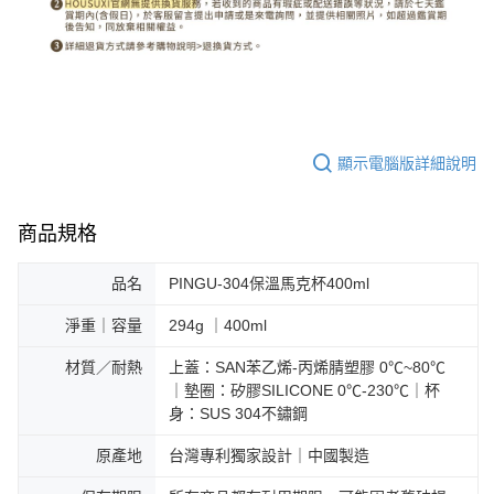
顯示電腦版詳細說明
商品規格
品名
PINGU-304保溫馬克杯400ml
淨重｜容量
294g ｜400ml
材質／耐熱
上蓋：SAN苯乙烯-丙烯腈塑膠 0℃~80℃
｜墊圈：矽膠SILICONE 0℃-230℃｜杯
身：SUS 304不鏽鋼
原產地
台灣專利獨家設計｜中國製造