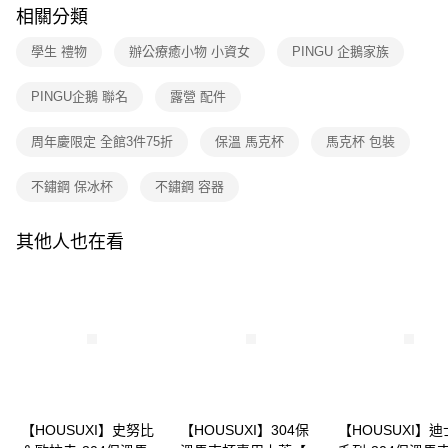
2.透過簡訊連結打開帳單後，可選擇「超商條碼／台灣大直營門市／銀行轉
付款後全家取貨
結帳頁面，進行簡訊認證並確認金額後，即可完成結帳。
相關分類
帳／街口支付／iPASS MONEY」等通路繳費。
２．訂單成立數日內，您將收到繳費通知簡訊。
每筆NT$80，滿NT$699(含以上)免運費
３．收到繳費通知簡訊後14天內，點擊此簡訊中的連結，可透過四大超商／
學生 禮物
辦公療癒小物 小資女
PINGU 企鵝家族
【注意事項】
ATM／網路銀行／等多元方式進行付款，方視為交易完成。
7-11取貨付款
1.本服務係由「台灣大哥大股份有限公司」（以下簡稱本公司）所提供，讓
※ 請注意：結帳手續完成當下不需立刻繳費，但若您需要取消訂單，請聯絡
用戶於交易時，得透過本服務購買商品或服務，並由商店將買賣／分期付款
PINGU企鵝 聯名
露營 配件
每筆NT$80，滿NT$699(含以上)免運費
購買商品的店家。未經商家同意取消之訂單仍視為有效，需透過AFTEE先享
買賣價金債權讓與本公司後，依約使用本公司帳單繳交帳款。
後付繳納相關費用。
2.基於同意付款使用「大哥付你分期」之契約關係目的，商店將以您的個人
付款後7-11取貨
※ 交易是否成功請以「AFTEE先享後付 」之結帳頁面顯示為準，若有關於
周年慶限定 全館3件75折
保溫 馬克杯
馬克杯 包裝
資料（包含姓名、電話或地址）提供予台灣大哥大進項蒐集、處理及利用，
是否繳費成功／繳費後需取消欲退款等相關疑問，請聯繫「AFTEE先享後付
每筆NT$80，滿NT$699(含以上)免運費
由本公司與您本人進行分期帳單所需資料之確認、核對及更正。
客戶支援中心」
https://netprotections.freshdesk.com/support/home
3.完整用戶服務條款，請詳閱以下連結：
https://oppay.tw/userRule
不鏽鋼 保冰杯
不鏽鋼 容器
宅配
【注意事項】
１．透過由恩沛科技股份有限公司提供之「AFTEE先享後付」服務完成之交
每筆NT$100，滿NT$699(含以上)免運費
其他人也在看
易，需依本服務之必要範圍內提供個人資料，並將交易相關給付款項請求債
權轉讓予恩沛科技股份有限公司。
２．關於個人資料處理事宜，請瀏覽以下網址：
https://aftee.tw/terms/#terms3
３．未成年的使用者請事先徵得法定代理人或監護人之同意方可使用
「AFTEE先享後付」，若未經同意申辦者引起之損失，本公司不負相關責
任。
４．使用「AFTEE先享後付」時，將依據個別帳號之用戶狀況，依本公司即
時審查核予不同之上限額度；若仍有額度不足之情形，本公司將視審查結果
請求用戶進行身份認證。
５．嚴禁一人註冊多個帳號或使用他人資訊註冊。若發現惡意使用之情形，
【HOUSUXI】史努比
【HOUSUXI】304保
【HOUSUXI】
恩沛科技股份有限公司將有權停止該用戶之使用額度並採取法律行動。