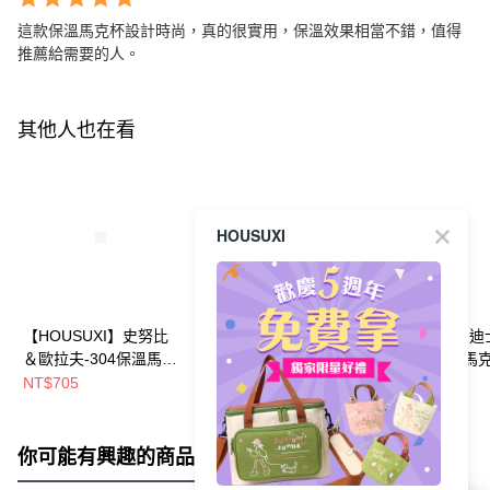
這款保溫馬克杯設計時尚，真的很實用，保溫效果相當不錯，值得
推薦給需要的人。
其他人也在看
HOUSUXI
【HOUSUXI】史努比
【HOUSUXI】304保
【HOUSUXI】
＆歐拉夫-304保溫馬克
溫馬克杯專用上蓋【5
系列-304保溫馬
杯400ml(款式任選)【5
周年慶↘三件75折】
400ml(款式任選
NT$705
NT$169
NT$705
周年慶↘三件75折】
年慶↘三件75折
你可能有興趣的商品
全站排行