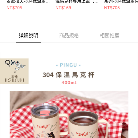
＆歐拉夫-304保溫馬克
溫馬克杯專用上蓋【5
系列-304保溫馬
杯400ml(款式任選)【5
周年慶↘三件75折】
400ml(款式任選
NT$705
NT$169
NT$705
周年慶↘三件75折】
年慶↘三件75折
詳細說明
商品規格
相關推薦