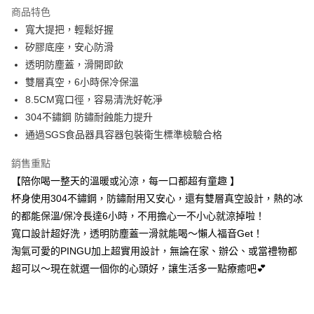
LINE Pay
商品特色
Apple Pay
寬大提把，輕鬆好握
矽膠底座，安心防滑
街口支付
透明防塵蓋，滑開即飲
悠遊付
雙層真空，6小時保冷保溫
8.5CM寬口徑，容易清洗好乾淨
Google Pay
304不鏽鋼 防鏽耐蝕能力提升
大哥付你分期
通過SGS食品器具容器包裝衛生標準檢驗合格
相關說明
銷售重點
【大哥付你分期使用說明】
AFTEE先享後付
1.本服務由台灣大哥大提供，台灣大哥大用戶可立即使用無須另外申請。
【陪你喝一整天的溫暖或沁涼，每一口都超有童趣 】
2.付款方式選擇「大哥付你分期」，訂單成立後會自動跳轉到大哥付的交易
相關說明
杯身使用304不鏽鋼，防鏽耐用又安心，還有雙層真空設計，熱的冰
流程，驗證手機門號後，選擇欲分期的期數、繳款截止日，確認付款後即完
【關於「AFTEE先享後付」】
成交易。
的都能保溫/保冷長達6小時，不用擔心一不小心就涼掉啦！
ATM付款
AFTEE先享後付是「在收到商品之後才付款」的支付方式。 讓您購物簡單
3.實際核准額度、可分期數及費用金額請依後續交易確認頁面所載為準。
便利好安心！
寬口設計超好洗，透明防塵蓋一滑就能喝～懶人福音Get！
4.訂單成立30分鐘內，如未前往確認交易或遇審核未通過，訂單將自動取
１．簡單：不需註冊會員、不需綁卡、不需儲值。
淘氣可愛的PINGU加上超實用設計，無論在家、辦公、或當禮物都
運送方式
消。如遇「轉專審核」未通過狀況，表示未達大哥付你分期系統評分，恕無
２．便利：只要手機號碼，簡訊認證，即可結帳。
法說明評估內容。
超可以～現在就選一個你的心頭好，讓生活多一點療癒吧💕
３．安心：先確認商品／服務後，再付款。
全家取貨付款
【繳款方式說明】
1.分期款項不併入電信帳單，「大哥付你分期」於每月結算日後寄送繳費提
每筆NT$80，滿NT$699(含以上)免運費
【「AFTEE先享後付」結帳流程】
醒簡訊。
１．於結帳方式選擇「AFTEE先享後付」後，將跳轉至「AFTEE先享後付」