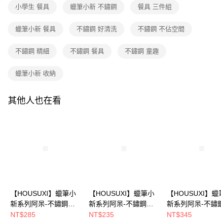
1.分期款項不併入電信帳單，「大哥付你分期」於每月結算日後寄送繳費提
每筆NT$80，滿NT$699(含以上)免運費
【「AFTEE先享後付」結帳流程】
小學生 餐具
蠟筆小新 不鏽鋼
餐具 三件組
醒簡訊。
１．於結帳方式選擇「AFTEE先享後付」後，將跳轉至「AFTEE先享後付」
2.透過簡訊連結打開帳單後，可選擇「超商條碼／台灣大直營門市／銀行轉
付款後全家取貨
結帳頁面，進行簡訊認證並確認金額後，即可完成結帳。
帳／街口支付／iPASS MONEY」等通路繳費。
蠟筆小新 餐具
不鏽鋼 好清洗
不鏽鋼 不佔空間
２．訂單成立數日內，您將收到繳費通知簡訊。
每筆NT$80，滿NT$699(含以上)免運費
３．收到繳費通知簡訊後14天內，點擊此簡訊中的連結，可透過四大超商／
【注意事項】
ATM／網路銀行／等多元方式進行付款，方視為交易完成。
不鏽鋼 精細
不鏽鋼 餐具
不鏽鋼 童趣
7-11取貨付款
1.本服務係由「台灣大哥大股份有限公司」（以下簡稱本公司）所提供，讓
※ 請注意：結帳手續完成當下不需立刻繳費，但若您需要取消訂單，請聯絡
用戶於交易時，得透過本服務購買商品或服務，並由商店將買賣／分期付款
每筆NT$80，滿NT$699(含以上)免運費
購買商品的店家。未經商家同意取消之訂單仍視為有效，需透過AFTEE先享
買賣價金債權讓與本公司後，依約使用本公司帳單繳交帳款。
蠟筆小新 收納
後付繳納相關費用。
2.基於同意付款使用「大哥付你分期」之契約關係目的，商店將以您的個人
付款後7-11取貨
※ 交易是否成功請以「AFTEE先享後付 」之結帳頁面顯示為準，若有關於
資料（包含姓名、電話或地址）提供予台灣大哥大進項蒐集、處理及利用，
是否繳費成功／繳費後需取消欲退款等相關疑問，請聯繫「AFTEE先享後付
每筆NT$80，滿NT$699(含以上)免運費
由本公司與您本人進行分期帳單所需資料之確認、核對及更正。
其他人也在看
客戶支援中心」
https://netprotections.freshdesk.com/support/home
3.完整用戶服務條款，請詳閱以下連結：
https://oppay.tw/userRule
宅配
【注意事項】
１．透過由恩沛科技股份有限公司提供之「AFTEE先享後付」服務完成之交
每筆NT$100，滿NT$699(含以上)免運費
易，需依本服務之必要範圍內提供個人資料，並將交易相關給付款項請求債
權轉讓予恩沛科技股份有限公司。
２．關於個人資料處理事宜，請瀏覽以下網址：
https://aftee.tw/terms/#terms3
３．未成年的使用者請事先徵得法定代理人或監護人之同意方可使用
「AFTEE先享後付」，若未經同意申辦者引起之損失，本公司不負相關責
任。
【HOUSUXI】蠟筆小
【HOUSUXI】蠟筆小
【HOUSUXI】
４．使用「AFTEE先享後付」時，將依據個別帳號之用戶狀況，依本公司即
新系列阿呆-不鏽鋼雙
新系列阿呆-不鏽鋼雙
新系列阿呆-不鏽
時審查核予不同之上限額度；若仍有額度不足之情形，本公司將視審查結果
層隔熱碗730ml(A04)
層隔熱碗420ml(A04)
層隔熱碗1200ml(
NT$285
NT$235
NT$345
請求用戶進行身份認證。