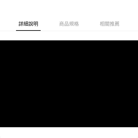
【5周年慶↘三件75
【5周年慶↘三件75
【5周年慶↘三件7
５．嚴禁一人註冊多個帳號或使用他人資訊註冊。若發現惡意使用之情形，
折】
折】
折】
恩沛科技股份有限公司將有權停止該用戶之使用額度並採取法律行動。
詳細說明
商品規格
相關推薦