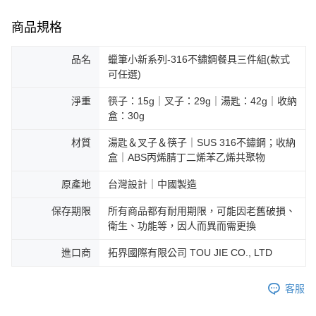
商品規格
品名
蠟筆小新系列-316不鏽鋼餐具三件組(款式
可任選)
淨重
筷子：15g｜叉子：29g｜湯匙：42g｜收納
盒：30g
材質
湯匙＆叉子＆筷子｜SUS 316不鏽鋼；收納
盒｜ABS丙烯腈丁二烯苯乙烯共聚物
原產地
台灣設計｜中國製造
保存期限
所有商品都有耐用期限，可能因老舊破損、
衛生、功能等，因人而異而需更換
進口商
拓界國際有限公司 TOU JIE CO., LTD
客服