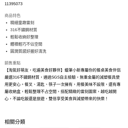
超商取貨付款
11395073
LINE Pay
商品特色
Apple Pay
精細童趣雷刻
316不鏽鋼材質
街口支付
輕鬆收納好整理
悠遊付
體積輕巧不佔空間
圓潤質感好握好清洗
Google Pay
銷售重點
大哥付你分期
【淘氣好萌友，吃遍美食好夥伴】蠟筆小新專屬你的餐桌美食伴侶
相關說明
嚴選316不鏽鋼材質，通過SGS自主檢驗，無重金屬的減塑餐具使
【大哥付你分期使用說明】
AFTEE先享後付
1.本服務由台灣大哥大提供，台灣大哥大用戶可立即使用無須另外申請。
用更安心。餐叉、湯匙、筷子一次擁有，用餐美味不設限，還有專
2.付款方式選擇「大哥付你分期」，訂單成立後會自動跳轉到大哥付的交易
相關說明
屬收納盒，輕鬆整理不占空間，搭配精緻的雷刻圖案，越吃越開
流程，驗證手機門號後，選擇欲分期的期數、繳款截止日，確認付款後即完
【關於「AFTEE先享後付」】
成交易。
心，不論吃飯還是旅遊，雙倍享受美食與減塑帶來的快樂！
ATM付款
AFTEE先享後付是「在收到商品之後才付款」的支付方式。 讓您購物簡單
3.實際核准額度、可分期數及費用金額請依後續交易確認頁面所載為準。
便利好安心！
4.訂單成立30分鐘內，如未前往確認交易或遇審核未通過，訂單將自動取
１．簡單：不需註冊會員、不需綁卡、不需儲值。
運送方式
消。如遇「轉專審核」未通過狀況，表示未達大哥付你分期系統評分，恕無
２．便利：只要手機號碼，簡訊認證，即可結帳。
法說明評估內容。
３．安心：先確認商品／服務後，再付款。
相關分類
全家取貨付款
【繳款方式說明】