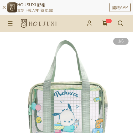
HOUSUXI 舒希
開啟APP
立刻下載 APP 領 $100
0
1
/
6