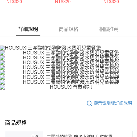
明兒童餐袋(A04)【5周
童餐袋(A04)【5周年慶
童餐袋(A04)【5
NT$320
NT$320
NT$320
年慶↘三件75折】
↘三件75折】
↘三件75折】
詳細說明
商品規格
相關推薦
顯示電腦版詳細說明
商品規格
品名
三麗鷗帕恰狗-防潑水透明兒童餐袋