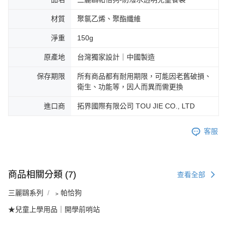
材質
聚氯乙烯、聚酯纖維
淨重
150g
原產地
台灣獨家設計｜中國製造
保存期限
所有商品都有耐用期限，可能因老舊破損、
衛生、功能等，因人而異而需更換
進口商
拓界國際有限公司 TOU JIE CO., LTD
客服
商品相關分類 (7)
查看全部
三麗鷗系列
﹥帕恰狗
★兒童上學用品｜開學前哨站