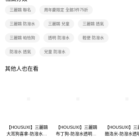
２．訂單成立數日內，您將收到繳費通知簡訊。
每筆NT$80，滿NT$699(含以上)免運費
３．收到繳費通知簡訊後14天內，點擊此簡訊中的連結，可透過四大超商／
三麗鷗 聯名
周年慶限定 全館3件75折
【注意事項】
ATM／網路銀行／等多元方式進行付款，方視為交易完成。
7-11取貨付款
1.本服務係由「台灣大哥大股份有限公司」（以下簡稱本公司）所提供，讓
※ 請注意：結帳手續完成當下不需立刻繳費，但若您需要取消訂單，請聯絡
用戶於交易時，得透過本服務購買商品或服務，並由商店將買賣／分期付款
三麗鷗 防潑水
三麗鷗 兒童
三麗鷗 透氣
每筆NT$80，滿NT$699(含以上)免運費
購買商品的店家。未經商家同意取消之訂單仍視為有效，需透過AFTEE先享
買賣價金債權讓與本公司後，依約使用本公司帳單繳交帳款。
後付繳納相關費用。
2.基於同意付款使用「大哥付你分期」之契約關係目的，商店將以您的個人
付款後7-11取貨
※ 交易是否成功請以「AFTEE先享後付 」之結帳頁面顯示為準，若有關於
三麗鷗 帕恰狗
透明 防潑水
輕便 防潑水
資料（包含姓名、電話或地址）提供予台灣大哥大進項蒐集、處理及利用，
是否繳費成功／繳費後需取消欲退款等相關疑問，請聯繫「AFTEE先享後付
每筆NT$80，滿NT$699(含以上)免運費
由本公司與您本人進行分期帳單所需資料之確認、核對及更正。
客戶支援中心」
https://netprotections.freshdesk.com/support/home
3.完整用戶服務條款，請詳閱以下連結：
https://oppay.tw/userRule
防潑水 透氣
兒童 防潑水
宅配
【注意事項】
１．透過由恩沛科技股份有限公司提供之「AFTEE先享後付」服務完成之交
每筆NT$100，滿NT$699(含以上)免運費
其他人也在看
易，需依本服務之必要範圍內提供個人資料，並將交易相關給付款項請求債
權轉讓予恩沛科技股份有限公司。
２．關於個人資料處理事宜，請瀏覽以下網址：
https://aftee.tw/terms/#terms3
３．未成年的使用者請事先徵得法定代理人或監護人之同意方可使用
「AFTEE先享後付」，若未經同意申辦者引起之損失，本公司不負相關責
任。
４．使用「AFTEE先享後付」時，將依據個別帳號之用戶狀況，依本公司即
時審查核予不同之上限額度；若仍有額度不足之情形，本公司將視審查結果
請求用戶進行身份認證。
５．嚴禁一人註冊多個帳號或使用他人資訊註冊。若發現惡意使用之情形，
【HOUSUXI】三麗鷗
【HOUSUXI】三麗鷗
【HOUSUXI】
恩沛科技股份有限公司將有權停止該用戶之使用額度並採取法律行動。
大耳狗喜拿-防潑水透
布丁狗-防潑水透明兒
酷洛米-防潑水透