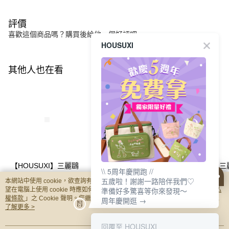
評價
喜歡這個商品嗎？購買後給他一個好評吧
HOUSUXI
其他人也在看
【HOUSUXI】三麗鷗
【HOUSUXI】三麗鷗
【HOUSUXI】
\\ 5周年慶開跑 //
大耳狗喜拿-防潑水透
布丁狗-防潑水透明兒
酷洛米-防潑水透
五歲啦！謝謝一路陪伴我們♡
本網站中使用 cookie，欲查詢有關本網站使用 cookie 方式之詳情，及若您不希
明兒童餐袋(A04)【5周
童餐袋(A04)【5周年慶
童餐袋(A04)【5
NT$320
NT$320
NT$320
準備好多驚喜等你來發現～
望在電腦上使用 cookie 時應如何變更電腦的 cookie 設定，請參閱本網站「
隱私
年慶↘三件75折】
↘三件75折】
↘三件75折】
權條款
」之 Cookie 聲明。您繼續使用本網站即表示您同意本公司得按本網站使
周年慶開逛 →
用條款之 Cookie 聲明使用 cookie。
了解更多 >
你可能有興趣的商品
全站排行
回覆至 HOUSUXI