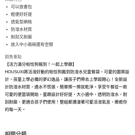
Apple Pay
可以放書包
輕便好好提
街口支付
透氣型網格
悠遊付
防潑水材質
耐刮又耐磨
Google Pay
放入中小兩碗還有空間
大哥付你分期
銷售重點
相關說明
【活力滿分帕恰狗報到！一起上學趣】
【大哥付你分期使用說明】
AFTEE先享後付
1.本服務由台灣大哥大提供，台灣大哥大用戶可立即使用無須另外申請。
HOUSUXI將活潑好動的帕恰狗搬到防潑水兒童餐袋，可愛的圖案設
2.付款方式選擇「大哥付你分期」，訂單成立後會自動跳轉到大哥付的交易
相關說明
計，孩童上學必備的夢幻逸品，讓孩子們帶去上學超開心！全新設
流程，驗證手機門號後，選擇欲分期的期數、繳款截止日，確認付款後即完
【關於「AFTEE先享後付」】
成交易。
計防潑水材質，遇水不慌張，簡單擦一擦就乾淨。享受午餐從一款
ATM付款
AFTEE先享後付是「在收到商品之後才付款」的支付方式。 讓您購物簡單
3.實際核准額度、可分期數及費用金額請依後續交易確認頁面所載為準。
便利好安心！
可愛的便當袋開始，童趣設計好好提，大小適中，透明防潑水，耐
4.訂單成立30分鐘內，如未前往確認交易或遇審核未通過，訂單將自動取
１．簡單：不需註冊會員、不需綁卡、不需儲值。
刮耐磨，更適合孩子們使用！整組都瀰漫著可愛活潑氣息，療癒你
運送方式
消。如遇「轉專審核」未通過狀況，表示未達大哥付你分期系統評分，恕無
２．便利：只要手機號碼，簡訊認證，即可結帳。
法說明評估內容。
的每一天。
３．安心：先確認商品／服務後，再付款。
全家取貨付款
【繳款方式說明】
1.分期款項不併入電信帳單，「大哥付你分期」於每月結算日後寄送繳費提
每筆NT$80，滿NT$699(含以上)免運費
【「AFTEE先享後付」結帳流程】
醒簡訊。
１．於結帳方式選擇「AFTEE先享後付」後，將跳轉至「AFTEE先享後付」
2.透過簡訊連結打開帳單後，可選擇「超商條碼／台灣大直營門市／銀行轉
付款後全家取貨
結帳頁面，進行簡訊認證並確認金額後，即可完成結帳。
相關分類
帳／街口支付／iPASS MONEY」等通路繳費。