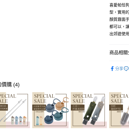
相關說明
喜愛帕恰狗
【大哥付
型，實用的
AFTEE先
1.本服務
顏質霧面
2.付款方
相關說明
流程，驗
都可以，
【關於「A
ATM付款
完成交易
AFTEE
出郊遊使
3.實際核
便利好安
4.訂單成
１．簡單
消。如遇
２．便利
運送方式
無法說明
商品相關分
３．安心
【繳款方
全家取貨
1.分期款
【「AFT
三麗鷗系
醒簡訊。
每筆NT$8
１．於結帳
分享
2.透過簡
﹥保溫瓶 /
付」結帳
帳／街口支
付款後全
２．訂單
★兒童上
價購 (4)
３．收到繳
每筆NT$8
【注意事
／ATM／
﹥兒童水
1.本服務
※ 請注意
7-11取貨
用戶於交
絡購買商品
▎餐廚用
款買賣價
先享後付
每筆NT$8
2.基於同
※ 交易是
🎉5周年
資料（包
是否繳費成
付款後7-1
用，由本
付客戶支
每筆NT$8
3.完整用