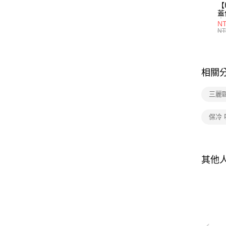
【
蓋
專
NT
組
NT
件
相關
三麗
保冷
其他