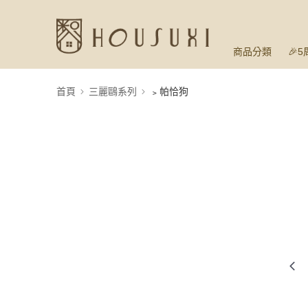
商品分類
🎉
首頁
三麗鷗系列
﹥帕恰狗