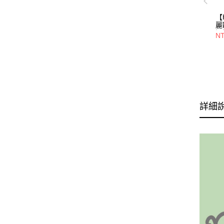
【
麗
溫
NT
管
慶
詳細