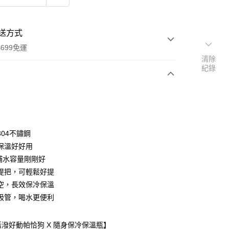
送方式
699免運
清除
紀錄
次付款
付款
304不鏽鋼
保溫好好用
l補水容量剛剛好
提把，可輕鬆好提
空，長效保冷保溫
吸管，喝水更便利
y
分期
l 活潑好動帕恰狗 X 隨身保冷保溫瓶】