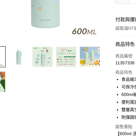
付款與運
超取滿NT$
付款方式
商品特色
信用卡一
商品編號
11357338
超商取貨
商品特色
LINE Pay
食品級
可保冷
Apple Pay
600m
街口支付
便利寬
雙層真
悠遊付
附彈跳
Google Pa
銷售重點
大哥付你
【600m