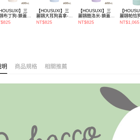
HOUSUXI】三
【HOUSUXI】三
【HOUSUXI】三
【HOUSU
鷗布丁狗-鎖蓋保
麗鷗大耳狗喜拿-鎖
麗鷗酷洛米-鎖蓋保
麗鷗帕恰
瓶(附吸
蓋保溫瓶(附吸
溫瓶(附吸
保冷保溫瓶
$825
NT$825
NT$825
NT$1,065
)600ml【5周年
管)600ml【5周年
管)600ml【5周年
管)1200
↘三件75折】
慶↘三件75折】
慶↘三件75折】
慶↘三件7
說明
商品規格
相關推薦