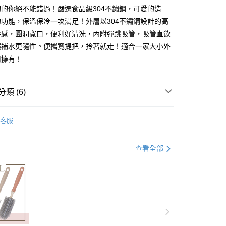
的你絕不能錯過！嚴選食品級304不鏽鋼，可愛的造
你分期使用說明】
功能，保溫保冷一次滿足！外層以304不鏽鋼設計的高
享後付
由台灣大哥大提供，台灣大哥大用戶可立即使用無須另外申請。
手感，圓潤寬口，便利好清洗，內附彈跳吸管，吸管直飲
式選擇「大哥付你分期」，訂單成立後會自動跳轉到大哥付的交易
證手機門號後，選擇欲分期的期數、繳款截止日，確認付款後即
讓補水更隨性。便攜寬提把，拎著就走！適合一家大小外
FTEE先享後付」】
。
先享後付是「在收到商品之後才付款」的支付方式。 讓您購物簡單
用擁有！
准額度、可分期數及費用金額請依後續交易確認頁面所載為準。
心！
立30分鐘內，如未前往確認交易或遇審核未通過，訂單將自動取
：不需註冊會員、不需綁卡、不需儲值。
「轉專審核」未通過狀況，表示未達大哥付你分期系統評分，恕
：只要手機號碼，簡訊認證，即可結帳。
評估內容。
類 (6)
：先確認商品／服務後，再付款。
式說明】
付款
項不併入電信帳單，「大哥付你分期」於每月結算日後寄送繳費提
EE先享後付」結帳流程】
列
﹥帕恰狗
0，滿NT$699(含以上)免運費
方式選擇「AFTEE先享後付」後，將跳轉至「AFTEE先享後
客服
訊連結打開帳單後，可選擇「超商條碼／台灣大直營門市／銀行轉
 杯
頁面，進行簡訊認證並確認金額後，即可完成結帳。
付／iPASS MONEY」等通路繳費。
家取貨
成立數日內，您將收到繳費通知簡訊。
學用品｜開學前哨站
費通知簡訊後14天內，點擊此簡訊中的連結，可透過四大超商
查看全部
0，滿NT$699(含以上)免運費
項】
網路銀行／等多元方式進行付款，方視為交易完成。
壺
係由「台灣大哥大股份有限公司」（以下簡稱本公司）所提供，讓
：結帳手續完成當下不需立刻繳費，但若您需要取消訂單，請聯
付款
易時，得透過本服務購買商品或服務，並由商店將買賣／分期付
的店家。未經商家同意取消之訂單仍視為有效，需透過AFTEE
品
金債權讓與本公司後，依約使用本公司帳單繳交帳款。
繳納相關費用。
0，滿NT$699(含以上)免運費
意付款使用「大哥付你分期」之契約關係目的，商店將以您的個人
否成功請以「AFTEE先享後付 」之結帳頁面顯示為準，若有關於
慶｜全館3件75折
含姓名、電話或地址）提供予台灣大哥大進項蒐集、處理及利
功／繳費後需取消欲退款等相關疑問，請聯繫「AFTEE先享後
1取貨
公司與您本人進行分期帳單所需資料之確認、核對及更正。
援中心」
https://netprotections.freshdesk.com/support/home
0，滿NT$699(含以上)免運費
戶服務條款，請詳閱以下連結：
https://oppay.tw/userRule