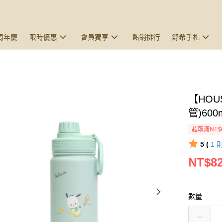
5周年慶
限時優惠
會員獨享
熱銷排行
舒希手札
【HOU
管)60
超取滿NT$
5 (
1
NT$8
數量