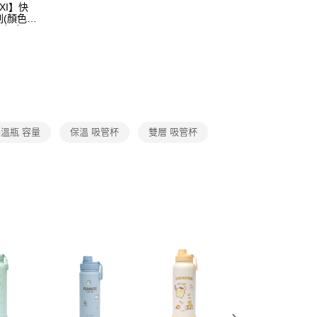
項】
XI】快
恩沛科技股份有限公司提供之「AFTEE先享後付」服務完成之
刷(顏色可
依本服務之必要範圍內提供個人資料，並將交易相關給付款項請
周年慶↘
00，滿NT$699(含以上)免運費
】
讓予恩沛科技股份有限公司。
個人資料處理事宜，請瀏覽以下網址：
ee.tw/terms/#terms3
年的使用者請事先徵得法定代理人或監護人之同意方可使用
E先享後付」，若未經同意申辦者引起之損失，本公司不負相關責
AFTEE先享後付」時，將依據個別帳號之用戶狀況，依本公司
核予不同之上限額度；若仍有額度不足之情形，本公司將視審查
溫瓶 容量
保溫 吸管杯
雙層 吸管杯
用戶進行身份認證。
一人註冊多個帳號或使用他人資訊註冊。若發現惡意使用之情
科技股份有限公司將有權停止該用戶之使用額度並採取法律行