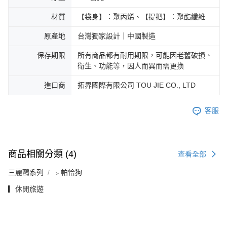
材質
【袋身】：聚丙烯、【提把】：聚酯纖維
原產地
台灣獨家設計｜中國製造
保存期限
所有商品都有耐用期限，可能因老舊破損、
衛生、功能等，因人而異而需更換
進口商
拓界國際有限公司 TOU JIE CO., LTD
客服
商品相關分類 (4)
查看全部
三麗鷗系列
﹥帕恰狗
▎休閒旅遊