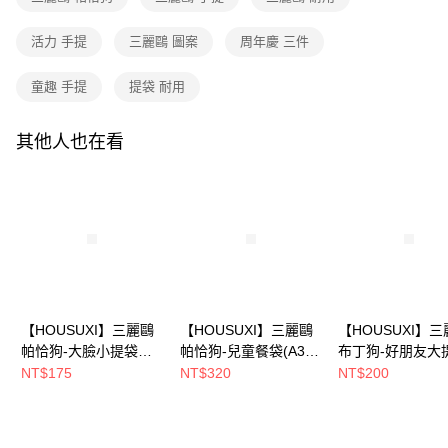
2.透過簡訊連結打開帳單後，可選擇「超商條碼／台灣大直營門市／銀行轉
付款後全家取貨
結帳頁面，進行簡訊認證並確認金額後，即可完成結帳。
帳／街口支付／iPASS MONEY」等通路繳費。
２．訂單成立數日內，您將收到繳費通知簡訊。
每筆NT$80，滿NT$699(含以上)免運費
活力 手提
三麗鷗 圖案
周年慶 三件
３．收到繳費通知簡訊後14天內，點擊此簡訊中的連結，可透過四大超商／
【注意事項】
ATM／網路銀行／等多元方式進行付款，方視為交易完成。
7-11取貨付款
1.本服務係由「台灣大哥大股份有限公司」（以下簡稱本公司）所提供，讓
※ 請注意：結帳手續完成當下不需立刻繳費，但若您需要取消訂單，請聯絡
童趣 手提
提袋 耐用
用戶於交易時，得透過本服務購買商品或服務，並由商店將買賣／分期付款
每筆NT$80，滿NT$699(含以上)免運費
購買商品的店家。未經商家同意取消之訂單仍視為有效，需透過AFTEE先享
買賣價金債權讓與本公司後，依約使用本公司帳單繳交帳款。
後付繳納相關費用。
2.基於同意付款使用「大哥付你分期」之契約關係目的，商店將以您的個人
付款後7-11取貨
※ 交易是否成功請以「AFTEE先享後付 」之結帳頁面顯示為準，若有關於
其他人也在看
資料（包含姓名、電話或地址）提供予台灣大哥大進項蒐集、處理及利用，
是否繳費成功／繳費後需取消欲退款等相關疑問，請聯繫「AFTEE先享後付
每筆NT$80，滿NT$699(含以上)免運費
由本公司與您本人進行分期帳單所需資料之確認、核對及更正。
客戶支援中心」
https://netprotections.freshdesk.com/support/home
3.完整用戶服務條款，請詳閱以下連結：
https://oppay.tw/userRule
宅配
【注意事項】
１．透過由恩沛科技股份有限公司提供之「AFTEE先享後付」服務完成之交
每筆NT$100，滿NT$699(含以上)免運費
易，需依本服務之必要範圍內提供個人資料，並將交易相關給付款項請求債
權轉讓予恩沛科技股份有限公司。
２．關於個人資料處理事宜，請瀏覽以下網址：
https://aftee.tw/terms/#terms3
３．未成年的使用者請事先徵得法定代理人或監護人之同意方可使用
【HOUSUXI】三麗鷗
【HOUSUXI】三麗鷗
【HOUSUXI】
「AFTEE先享後付」，若未經同意申辦者引起之損失，本公司不負相關責
帕恰狗-大臉小提袋【5
帕恰狗-兒童餐袋(A3)
布丁狗-好朋友大
任。
４．使用「AFTEE先享後付」時，將依據個別帳號之用戶狀況，依本公司即
周年慶↘三件75折】
【5周年慶↘三件75
【5周年慶↘三件7
NT$175
NT$320
NT$200
時審查核予不同之上限額度；若仍有額度不足之情形，本公司將視審查結果
折】
折】
請求用戶進行身份認證。
５．嚴禁一人註冊多個帳號或使用他人資訊註冊。若發現惡意使用之情形，
恩沛科技股份有限公司將有權停止該用戶之使用額度並採取法律行動。