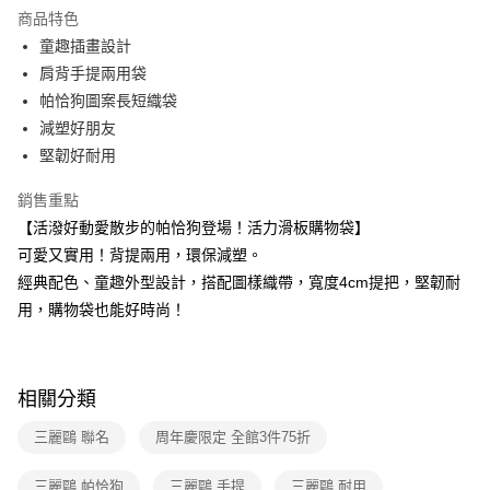
LINE Pay
商品特色
Apple Pay
童趣插畫設計
肩背手提兩用袋
街口支付
帕恰狗圖案長短織袋
悠遊付
減塑好朋友
堅韌好耐用
Google Pay
銷售重點
大哥付你分期
【活潑好動愛散步的帕恰狗登場！活力滑板購物袋】
相關說明
可愛又實用！背提兩用，環保減塑。
【大哥付你分期使用說明】
AFTEE先享後付
1.本服務由台灣大哥大提供，台灣大哥大用戶可立即使用無須另外申請。
經典配色、童趣外型設計，搭配圖樣織帶，寬度4cm提把，堅韌耐
2.付款方式選擇「大哥付你分期」，訂單成立後會自動跳轉到大哥付的交易
相關說明
用，購物袋也能好時尚！
流程，驗證手機門號後，選擇欲分期的期數、繳款截止日，確認付款後即完
【關於「AFTEE先享後付」】
成交易。
ATM付款
AFTEE先享後付是「在收到商品之後才付款」的支付方式。 讓您購物簡單
3.實際核准額度、可分期數及費用金額請依後續交易確認頁面所載為準。
便利好安心！
4.訂單成立30分鐘內，如未前往確認交易或遇審核未通過，訂單將自動取
１．簡單：不需註冊會員、不需綁卡、不需儲值。
運送方式
消。如遇「轉專審核」未通過狀況，表示未達大哥付你分期系統評分，恕無
相關分類
２．便利：只要手機號碼，簡訊認證，即可結帳。
法說明評估內容。
３．安心：先確認商品／服務後，再付款。
全家取貨付款
【繳款方式說明】
三麗鷗 聯名
周年慶限定 全館3件75折
1.分期款項不併入電信帳單，「大哥付你分期」於每月結算日後寄送繳費提
每筆NT$80，滿NT$699(含以上)免運費
【「AFTEE先享後付」結帳流程】
醒簡訊。
１．於結帳方式選擇「AFTEE先享後付」後，將跳轉至「AFTEE先享後付」
三麗鷗 帕恰狗
三麗鷗 手提
三麗鷗 耐用