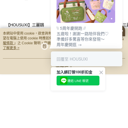
【HOUSUXI】三麗鷗
【HOUSUXI】三麗鷗
【HOUSUXI】
\\ 5周年慶開跑 //
帕恰狗-大臉小提袋【5
帕恰狗-兒童餐袋(A3)
布丁狗-好朋友大
五歲啦！謝謝一路陪伴我們♡
本網站中使用 cookie，欲查詢有關本網站使用 cookie 方式之詳情，及若您不希
周年慶↘三件75折】
【5周年慶↘三件75
【5周年慶↘三件7
NT$175
NT$320
NT$200
準備好多驚喜等你來發現～
望在電腦上使用 cookie 時應如何變更電腦的 cookie 設定，請參閱本網站「
隱私
折】
折】
權條款
」之 Cookie 聲明。您繼續使用本網站即表示您同意本公司得按本網站使
周年慶開逛 →
用條款之 Cookie 聲明使用 cookie。
了解更多 >
你可能有興趣的商品
全站排行
回覆至 HOUSUXI
我知道了
加入綁訂領100折扣金
熱門標籤
連結 LINE 帳號