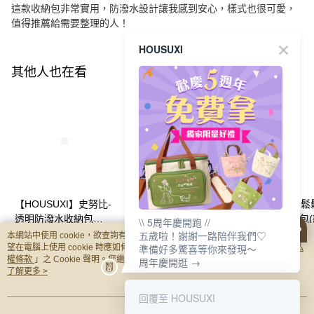
這款收納包非常實用，防潑水設計讓我感到安心，樣式也很可愛，
值得推薦給需要整理的人！
HOUSUXI
其他人也在看
【HOUSUXI】史努比-
【HOUSUXI】哆啦A
【HOUSUXI】
透明防潑水收納包
夢-透明防潑水收納包
族-防潑水收納包
\\ 5周年慶開跑 //
M/L(尺寸可任選)【5周
M/L(尺寸可任選)【5周
任選)【5周年慶
NT$225
NT$225
NT$320
五歲啦！謝謝一路陪伴我們♡
本網站中使用 cookie，欲查詢有關本網站使用 cookie 方式之詳情，及若您不希
準備好多驚喜等你來發現～
年慶↘三件75折】
年慶↘三件75折】
75折】
望在電腦上使用 cookie 時應如何變更電腦的 cookie 設定，請參閱本網站「
隱私
權條款
」之 Cookie 聲明。您繼續使用本網站即表示您同意本公司得按本網站使
周年慶開逛 →
用條款之 Cookie 聲明使用 cookie。
了解更多 >
你可能有興趣的商品
全站排行
回覆至 HOUSUXI