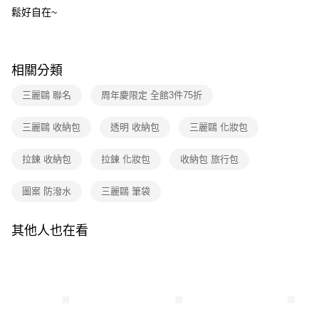
全家取貨付款
【繳款方式說明】
鬆好自在~
1.分期款項不併入電信帳單，「大哥付你分期」於每月結算日後寄送繳費提
每筆NT$80，滿NT$699(含以上)免運費
【「AFTEE先享後付」結帳流程】
醒簡訊。
１．於結帳方式選擇「AFTEE先享後付」後，將跳轉至「AFTEE先享後付」
2.透過簡訊連結打開帳單後，可選擇「超商條碼／台灣大直營門市／銀行轉
付款後全家取貨
結帳頁面，進行簡訊認證並確認金額後，即可完成結帳。
帳／街口支付／iPASS MONEY」等通路繳費。
２．訂單成立數日內，您將收到繳費通知簡訊。
每筆NT$80，滿NT$699(含以上)免運費
相關分類
３．收到繳費通知簡訊後14天內，點擊此簡訊中的連結，可透過四大超商／
【注意事項】
ATM／網路銀行／等多元方式進行付款，方視為交易完成。
7-11取貨付款
1.本服務係由「台灣大哥大股份有限公司」（以下簡稱本公司）所提供，讓
三麗鷗 聯名
周年慶限定 全館3件75折
※ 請注意：結帳手續完成當下不需立刻繳費，但若您需要取消訂單，請聯絡
用戶於交易時，得透過本服務購買商品或服務，並由商店將買賣／分期付款
每筆NT$80，滿NT$699(含以上)免運費
購買商品的店家。未經商家同意取消之訂單仍視為有效，需透過AFTEE先享
買賣價金債權讓與本公司後，依約使用本公司帳單繳交帳款。
後付繳納相關費用。
三麗鷗 收納包
透明 收納包
三麗鷗 化妝包
2.基於同意付款使用「大哥付你分期」之契約關係目的，商店將以您的個人
付款後7-11取貨
※ 交易是否成功請以「AFTEE先享後付 」之結帳頁面顯示為準，若有關於
資料（包含姓名、電話或地址）提供予台灣大哥大進項蒐集、處理及利用，
是否繳費成功／繳費後需取消欲退款等相關疑問，請聯繫「AFTEE先享後付
每筆NT$80，滿NT$699(含以上)免運費
由本公司與您本人進行分期帳單所需資料之確認、核對及更正。
拉鍊 收納包
拉鍊 化妝包
收納包 旅行包
客戶支援中心」
https://netprotections.freshdesk.com/support/home
3.完整用戶服務條款，請詳閱以下連結：
https://oppay.tw/userRule
宅配
【注意事項】
圖案 防潑水
三麗鷗 筆袋
１．透過由恩沛科技股份有限公司提供之「AFTEE先享後付」服務完成之交
每筆NT$100，滿NT$699(含以上)免運費
易，需依本服務之必要範圍內提供個人資料，並將交易相關給付款項請求債
權轉讓予恩沛科技股份有限公司。
其他人也在看
２．關於個人資料處理事宜，請瀏覽以下網址：
https://aftee.tw/terms/#terms3
３．未成年的使用者請事先徵得法定代理人或監護人之同意方可使用
「AFTEE先享後付」，若未經同意申辦者引起之損失，本公司不負相關責
任。
４．使用「AFTEE先享後付」時，將依據個別帳號之用戶狀況，依本公司即
時審查核予不同之上限額度；若仍有額度不足之情形，本公司將視審查結果