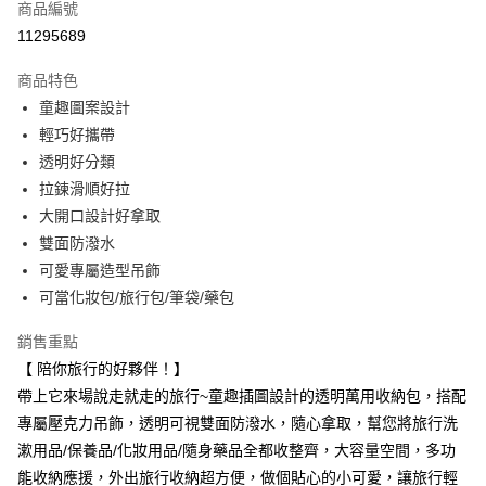
商品編號
超商取貨付款
11295689
LINE Pay
商品特色
Apple Pay
童趣圖案設計
輕巧好攜帶
街口支付
透明好分類
悠遊付
拉鍊滑順好拉
大開口設計好拿取
Google Pay
雙面防潑水
大哥付你分期
可愛專屬造型吊飾
相關說明
可當化妝包/旅行包/筆袋/藥包
【大哥付你分期使用說明】
AFTEE先享後付
1.本服務由台灣大哥大提供，台灣大哥大用戶可立即使用無須另外申請。
銷售重點
2.付款方式選擇「大哥付你分期」，訂單成立後會自動跳轉到大哥付的交易
相關說明
【 陪你旅行的好夥伴！】
流程，驗證手機門號後，選擇欲分期的期數、繳款截止日，確認付款後即完
【關於「AFTEE先享後付」】
成交易。
帶上它來場說走就走的旅行~童趣插圖設計的透明萬用收納包，搭配
ATM付款
AFTEE先享後付是「在收到商品之後才付款」的支付方式。 讓您購物簡單
3.實際核准額度、可分期數及費用金額請依後續交易確認頁面所載為準。
便利好安心！
專屬壓克力吊飾，透明可視雙面防潑水，隨心拿取，幫您將旅行洗
4.訂單成立30分鐘內，如未前往確認交易或遇審核未通過，訂單將自動取
１．簡單：不需註冊會員、不需綁卡、不需儲值。
漱用品/保養品/化妝用品/隨身藥品全都收整齊，大容量空間，多功
運送方式
消。如遇「轉專審核」未通過狀況，表示未達大哥付你分期系統評分，恕無
２．便利：只要手機號碼，簡訊認證，即可結帳。
法說明評估內容。
能收納應援，外出旅行收納超方便，做個貼心的小可愛，讓旅行輕
３．安心：先確認商品／服務後，再付款。