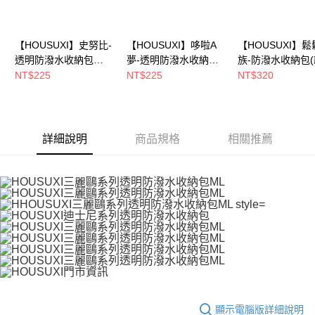
請求用戶進行身份認證。
５．嚴禁一人註冊多個帳號或使用他人資訊註冊。若發現惡意使用之情形，
恩沛科技股份有限公司將有權停止該用戶之使用額度並採取法律行動。
【HOUSUXI】史努比-
【HOUSUXI】哆啦A
【HOUSUXI】
透明防潑水收納包
夢-透明防潑水收納包
族-防潑水收納包
M/L(尺寸可任選)【5周
M/L(尺寸可任選)【5周
任選)【5周年慶
NT$225
NT$225
NT$320
年慶↘三件75折】
年慶↘三件75折】
75折】
詳細說明
商品規格
相關推薦
顯示電腦版詳細說明