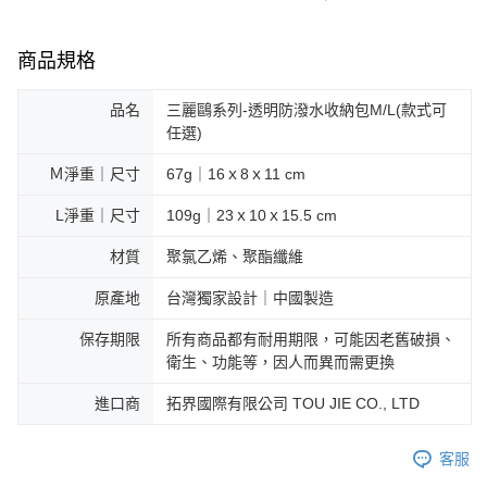
商品規格
品名
三麗鷗系列-透明防潑水收納包M/L(款式可
任選)
Ｍ淨重｜尺寸
67g｜16ｘ8ｘ11 cm
L淨重｜尺寸
109g｜23ｘ10ｘ15.5 cm
材質
聚氯乙烯、聚酯纖維
原產地
台灣獨家設計｜中國製造
保存期限
所有商品都有耐用期限，可能因老舊破損、
衛生、功能等，因人而異而需更換
進口商
拓界國際有限公司 TOU JIE CO., LTD
客服