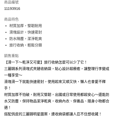
商品編號
超商取貨付款
11193916
LINE Pay
商品特色
Apple Pay
材質加厚，堅韌耐用
滑塊設計，快速密封
街口支付
防水隔塵，潔淨乾爽
悠遊付
旅行收納，輕鬆分類
Google Pay
銷售重點
【滑一下～乾淨又可愛】旅行收納怎麼可以少了它！
大哥付你分期
三麗鷗系列滑塊式夾鏈收納袋，貼心設計超療癒，讓整理行李變成
相關說明
一種享受～
【大哥付你分期使用說明】
AFTEE先享後付
1.本服務由台灣大哥大提供，台灣大哥大用戶可立即使用無須另外申請。
滑塊滑一下就能快速密封，使用起來又順又快，懶人也會愛不釋
2.付款方式選擇「大哥付你分期」，訂單成立後會自動跳轉到大哥付的交易
相關說明
手！
流程，驗證手機門號後，選擇欲分期的期數、繳款截止日，確認付款後即完
【關於「AFTEE先享後付」】
成交易。
材質加厚不怕破，耐用又堅韌，出國或日常使用都超安心～還能防
ATM付款
AFTEE先享後付是「在收到商品之後才付款」的支付方式。 讓您購物簡單
3.實際核准額度、可分期數及費用金額請依後續交易確認頁面所載為準。
便利好安心！
水又防塵，保持物品潔淨乾爽，收納內衣、保養品、隨身小物都合
4.訂單成立30分鐘內，如未前往確認交易或遇審核未通過，訂單將自動取
１．簡單：不需註冊會員、不需綁卡、不需儲值。
適！
運送方式
消。如遇「轉專審核」未通過狀況，表示未達大哥付你分期系統評分，恕無
２．便利：只要手機號碼，簡訊認證，即可結帳。
法說明評估內容。
搭配俏皮的三麗鷗明星圖案，連收納袋都讓人忍不住想收藏！
３．安心：先確認商品／服務後，再付款。