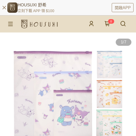
HOUSUXI 舒希
開啟APP
立刻下載 APP 領 $100
0
1
/
7