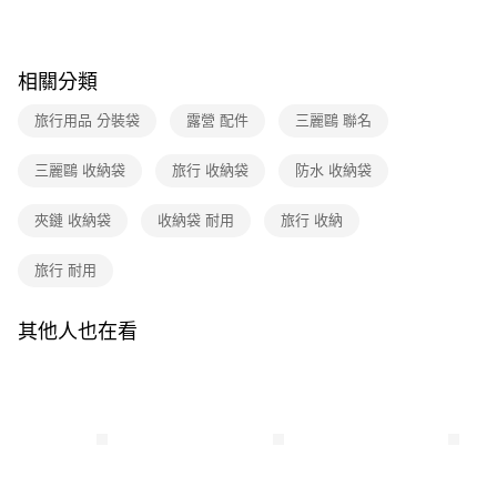
全家取貨付款
【繳款方式說明】
1.分期款項不併入電信帳單，「大哥付你分期」於每月結算日後寄送繳費提
每筆NT$80，滿NT$699(含以上)免運費
【「AFTEE先享後付」結帳流程】
醒簡訊。
１．於結帳方式選擇「AFTEE先享後付」後，將跳轉至「AFTEE先享後付」
2.透過簡訊連結打開帳單後，可選擇「超商條碼／台灣大直營門市／銀行轉
付款後全家取貨
結帳頁面，進行簡訊認證並確認金額後，即可完成結帳。
相關分類
帳／街口支付／iPASS MONEY」等通路繳費。
２．訂單成立數日內，您將收到繳費通知簡訊。
每筆NT$80，滿NT$699(含以上)免運費
３．收到繳費通知簡訊後14天內，點擊此簡訊中的連結，可透過四大超商／
旅行用品 分裝袋
露營 配件
三麗鷗 聯名
【注意事項】
ATM／網路銀行／等多元方式進行付款，方視為交易完成。
7-11取貨付款
1.本服務係由「台灣大哥大股份有限公司」（以下簡稱本公司）所提供，讓
※ 請注意：結帳手續完成當下不需立刻繳費，但若您需要取消訂單，請聯絡
用戶於交易時，得透過本服務購買商品或服務，並由商店將買賣／分期付款
三麗鷗 收納袋
旅行 收納袋
防水 收納袋
每筆NT$80，滿NT$699(含以上)免運費
購買商品的店家。未經商家同意取消之訂單仍視為有效，需透過AFTEE先享
買賣價金債權讓與本公司後，依約使用本公司帳單繳交帳款。
後付繳納相關費用。
2.基於同意付款使用「大哥付你分期」之契約關係目的，商店將以您的個人
付款後7-11取貨
※ 交易是否成功請以「AFTEE先享後付 」之結帳頁面顯示為準，若有關於
夾鏈 收納袋
收納袋 耐用
旅行 收納
資料（包含姓名、電話或地址）提供予台灣大哥大進項蒐集、處理及利用，
是否繳費成功／繳費後需取消欲退款等相關疑問，請聯繫「AFTEE先享後付
每筆NT$80，滿NT$699(含以上)免運費
由本公司與您本人進行分期帳單所需資料之確認、核對及更正。
客戶支援中心」
https://netprotections.freshdesk.com/support/home
3.完整用戶服務條款，請詳閱以下連結：
https://oppay.tw/userRule
旅行 耐用
宅配
【注意事項】
１．透過由恩沛科技股份有限公司提供之「AFTEE先享後付」服務完成之交
每筆NT$100，滿NT$699(含以上)免運費
其他人也在看
易，需依本服務之必要範圍內提供個人資料，並將交易相關給付款項請求債
權轉讓予恩沛科技股份有限公司。
２．關於個人資料處理事宜，請瀏覽以下網址：
https://aftee.tw/terms/#terms3
３．未成年的使用者請事先徵得法定代理人或監護人之同意方可使用
「AFTEE先享後付」，若未經同意申辦者引起之損失，本公司不負相關責
任。
４．使用「AFTEE先享後付」時，將依據個別帳號之用戶狀況，依本公司即
時審查核予不同之上限額度；若仍有額度不足之情形，本公司將視審查結果