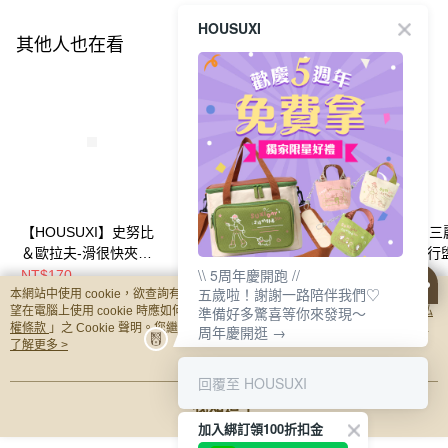
HOUSUXI
其他人也在看
【HOUSUXI】史努比
【HOUSUXI】三麗鷗
【HOUSUXI】
＆歐拉夫-滑很快夾鏈
系列-三層收納袋(款式
系列-可吊掛旅行
\\ 5周年慶開跑 //
旅行收納袋-六件組(款
任選)【5周年慶↘三件
收納包(款式任選)
NT$170
NT$350
NT$625
五歲啦！謝謝一路陪伴我們♡
本網站中使用 cookie，欲查詢有關本網站使用 cookie 方式之詳情，及若您不希
式可選)【5周年慶↘三
75折】
周年慶↘三件75
準備好多驚喜等你來發現～
望在電腦上使用 cookie 時應如何變更電腦的 cookie 設定，請參閱本網站「
隱私
件75折】
權條款
」之 Cookie 聲明。您繼續使用本網站即表示您同意本公司得按本網站使
周年慶開逛 →
你可能有興趣的商品
全站排行
用條款之 Cookie 聲明使用 cookie。
了解更多 >
回覆至 HOUSUXI
我知道了
熱門標籤
加入綁訂領100折扣金