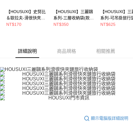
請求用戶進行身份認證。
５．嚴禁一人註冊多個帳號或使用他人資訊註冊。若發現惡意使用之情形，
【HOUSUXI】史努比
【HOUSUXI】三麗鷗
【HOUSUXI】
恩沛科技股份有限公司將有權停止該用戶之使用額度並採取法律行動。
＆歐拉夫-滑很快夾鏈
系列-三層收納袋(款式
系列-可吊掛旅行
旅行收納袋-六件組(款
任選)【5周年慶↘三件
收納包(款式任選)
NT$170
NT$350
NT$625
式可選)【5周年慶↘三
75折】
周年慶↘三件75
件75折】
詳細說明
商品規格
相關推薦
顯示電腦版詳細說明