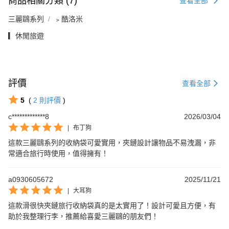
商品相關分類 (7)
查看全部
三麗鷗系列
﹥酷洛米
▎休閒旅遊
評價
查看全部
5
(
2
則評價
)
c*************8
2026/03/04
|
布丁狗
這款三麗鷗系列的收納袋可愛實用，夾鏈設計讓物品不易洩漏，非
常適合旅行時使用，值得擁有！
a0930605672
2025/11/21
|
大耳狗
這款滑很快夾鏈旅行收納袋真的是太實用了！設計可愛且方便，有
助於我整理行李，推薦給喜愛三麗鷗的朋友們！