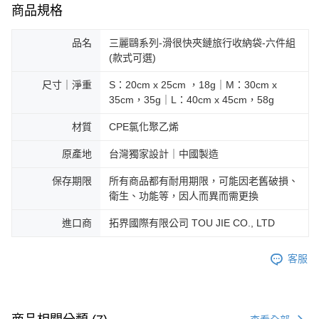
商品規格
品名
三麗鷗系列-滑很快夾鏈旅行收納袋-六件組
(款式可選)
尺寸｜淨重
S：20cm x 25cm ，18g｜M：30cm x
35cm，35g｜L：40cm x 45cm，58g
材質
CPE氯化聚乙烯
原產地
台灣獨家設計｜中國製造
保存期限
所有商品都有耐用期限，可能因老舊破損、
衛生、功能等，因人而異而需更換
進口商
拓界國際有限公司 TOU JIE CO., LTD
客服