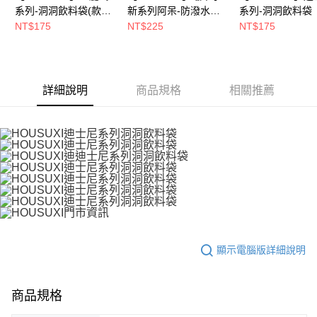
５．嚴禁一人註冊多個帳號或使用他人資訊註冊。若發現惡意使用之情形，
系列-洞洞飲料袋(款式
新系列阿呆-防潑水透
系列-洞洞飲料袋
恩沛科技股份有限公司將有權停止該用戶之使用額度並採取法律行動。
可任選)【5周年慶↘三
明飲料袋【5周年慶↘
年慶↘三件75折
NT$175
NT$225
NT$175
件75折】
三件75折】
詳細說明
商品規格
相關推薦
顯示電腦版詳細說明
商品規格