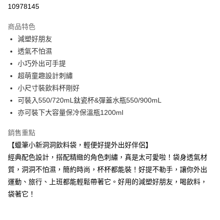
超商取貨付款
10978145
LINE Pay
商品特色
Apple Pay
減塑好朋友
透氣不怕濕
街口支付
小巧外出可手提
悠遊付
超萌童趣設計刺繡
小尺寸裝飲料杯剛好
Google Pay
可裝入550/720mL鈦瓷杯&彈蓋水瓶550/900mL
大哥付你分期
亦可裝下大容量保冷保溫瓶1200ml
相關說明
銷售重點
【大哥付你分期使用說明】
AFTEE先享後付
1.本服務由台灣大哥大提供，台灣大哥大用戶可立即使用無須另外申請。
【蠟筆小新洞洞飲料袋，輕便好提外出好伴侶】
2.付款方式選擇「大哥付你分期」，訂單成立後會自動跳轉到大哥付的交易
相關說明
經典配色設計，搭配精緻的角色刺繡，真是太可愛啦！袋身透氣材
流程，驗證手機門號後，選擇欲分期的期數、繳款截止日，確認付款後即完
【關於「AFTEE先享後付」】
成交易。
質，洞洞不怕濕，簡約時尚，杯杯都能裝！好提不勒手，讓你外出
ATM付款
AFTEE先享後付是「在收到商品之後才付款」的支付方式。 讓您購物簡單
3.實際核准額度、可分期數及費用金額請依後續交易確認頁面所載為準。
便利好安心！
運動、旅行、上班都能輕鬆帶著它。好用的減塑好朋友，喝飲料，
4.訂單成立30分鐘內，如未前往確認交易或遇審核未通過，訂單將自動取
１．簡單：不需註冊會員、不需綁卡、不需儲值。
袋著它！
運送方式
消。如遇「轉專審核」未通過狀況，表示未達大哥付你分期系統評分，恕無
２．便利：只要手機號碼，簡訊認證，即可結帳。
法說明評估內容。
３．安心：先確認商品／服務後，再付款。
全家取貨付款
【繳款方式說明】