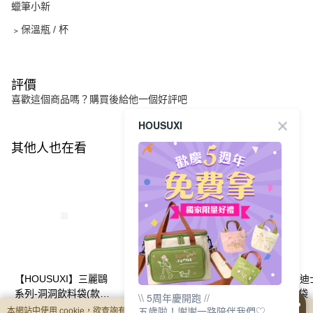
蠟筆小新
﹥保溫瓶 / 杯
評價
喜歡這個商品嗎？購買後給他一個好評吧
HOUSUXI
其他人也在看
【HOUSUXI】三麗鷗
【HOUSUXI】蠟筆小
【HOUSUXI】
系列-洞洞飲料袋(款式
新系列阿呆-防潑水透
系列-洞洞飲料袋
\\ 5周年慶開跑 //
可任選)【5周年慶↘三
明飲料袋【5周年慶↘
年慶↘三件75折
NT$175
NT$225
NT$175
五歲啦！謝謝一路陪伴我們♡
本網站中使用 cookie，欲查詢有關本網站使用 cookie 方式之詳情，及若您不希