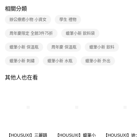
1.分期款項不併入電信帳單，「大哥付你分期」於每月結算日後寄送繳費提
每筆NT$80，滿NT$699(含以上)免運費
【「AFTEE先享後付」結帳流程】
醒簡訊。
相關分類
１．於結帳方式選擇「AFTEE先享後付」後，將跳轉至「AFTEE先享後付」
2.透過簡訊連結打開帳單後，可選擇「超商條碼／台灣大直營門市／銀行轉
付款後全家取貨
結帳頁面，進行簡訊認證並確認金額後，即可完成結帳。
帳／街口支付／iPASS MONEY」等通路繳費。
２．訂單成立數日內，您將收到繳費通知簡訊。
辦公療癒小物 小資女
學生 禮物
每筆NT$80，滿NT$699(含以上)免運費
３．收到繳費通知簡訊後14天內，點擊此簡訊中的連結，可透過四大超商／
【注意事項】
ATM／網路銀行／等多元方式進行付款，方視為交易完成。
7-11取貨付款
周年慶限定 全館3件75折
蠟筆小新 飲料袋
1.本服務係由「台灣大哥大股份有限公司」（以下簡稱本公司）所提供，讓
※ 請注意：結帳手續完成當下不需立刻繳費，但若您需要取消訂單，請聯絡
用戶於交易時，得透過本服務購買商品或服務，並由商店將買賣／分期付款
每筆NT$80，滿NT$699(含以上)免運費
購買商品的店家。未經商家同意取消之訂單仍視為有效，需透過AFTEE先享
買賣價金債權讓與本公司後，依約使用本公司帳單繳交帳款。
後付繳納相關費用。
蠟筆小新 保溫瓶
周年慶 保溫瓶
蠟筆小新 飲料
2.基於同意付款使用「大哥付你分期」之契約關係目的，商店將以您的個人
付款後7-11取貨
※ 交易是否成功請以「AFTEE先享後付 」之結帳頁面顯示為準，若有關於
資料（包含姓名、電話或地址）提供予台灣大哥大進項蒐集、處理及利用，
是否繳費成功／繳費後需取消欲退款等相關疑問，請聯繫「AFTEE先享後付
每筆NT$80，滿NT$699(含以上)免運費
蠟筆小新 刺繡
蠟筆小新 水瓶
蠟筆小新 外出
由本公司與您本人進行分期帳單所需資料之確認、核對及更正。
客戶支援中心」
https://netprotections.freshdesk.com/support/home
3.完整用戶服務條款，請詳閱以下連結：
https://oppay.tw/userRule
宅配
【注意事項】
其他人也在看
１．透過由恩沛科技股份有限公司提供之「AFTEE先享後付」服務完成之交
每筆NT$100，滿NT$699(含以上)免運費
易，需依本服務之必要範圍內提供個人資料，並將交易相關給付款項請求債
權轉讓予恩沛科技股份有限公司。
２．關於個人資料處理事宜，請瀏覽以下網址：
https://aftee.tw/terms/#terms3
３．未成年的使用者請事先徵得法定代理人或監護人之同意方可使用
「AFTEE先享後付」，若未經同意申辦者引起之損失，本公司不負相關責
任。
４．使用「AFTEE先享後付」時，將依據個別帳號之用戶狀況，依本公司即
時審查核予不同之上限額度；若仍有額度不足之情形，本公司將視審查結果
【HOUSUXI】三麗鷗
【HOUSUXI】蠟筆小
【HOUSUXI】
請求用戶進行身份認證。