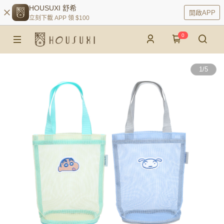
HOUSUXI 舒希
開啟APP
立刻下載 APP 領 $100
0
1
/
5