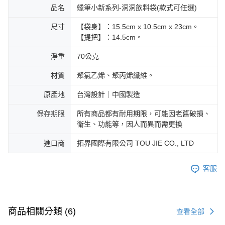
品名
蠟筆小新系列-洞洞飲料袋(款式可任選)
尺寸
【袋身】：15.5cm x 10.5cm x 23cm。
【提把】：14.5cm。
淨重
70公克
材質
聚氯乙烯、聚丙烯纖維。
原產地
台灣設計｜中國製造
保存期限
所有商品都有耐用期限，可能因老舊破損、
衛生、功能等，因人而異而需更換
進口商
拓界國際有限公司 TOU JIE CO., LTD
客服
商品相關分類 (6)
查看全部