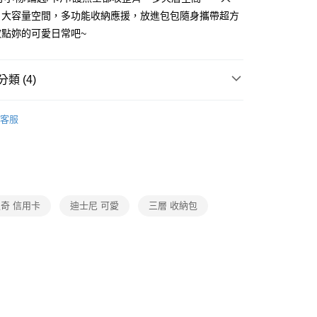
你分期使用說明】
，大容量空間，多功能收納應援，放進包包隨身攜帶超方
享後付
由台灣大哥大提供，台灣大哥大用戶可立即使用無須另外申請。
妝點妳的可愛日常吧~
式選擇「大哥付你分期」，訂單成立後會自動跳轉到大哥付的交易
證手機門號後，選擇欲分期的期數、繳款截止日，確認付款後即
FTEE先享後付」】
。
先享後付是「在收到商品之後才付款」的支付方式。 讓您購物簡單
准額度、可分期數及費用金額請依後續交易確認頁面所載為準。
心！
類 (4)
立30分鐘內，如未前往確認交易或遇審核未通過，訂單將自動取
：不需註冊會員、不需綁卡、不需儲值。
「轉專審核」未通過狀況，表示未達大哥付你分期系統評分，恕
：只要手機號碼，簡訊認證，即可結帳。
列
﹥史迪奇
評估內容。
：先確認商品／服務後，再付款。
客服
式說明】
遊
付款
項不併入電信帳單，「大哥付你分期」於每月結算日後寄送繳費提
EE先享後付」結帳流程】
0，滿NT$699(含以上)免運費
納
方式選擇「AFTEE先享後付」後，將跳轉至「AFTEE先享後
訊連結打開帳單後，可選擇「超商條碼／台灣大直營門市／銀行轉
頁面，進行簡訊認證並確認金額後，即可完成結帳。
慶｜全館3件75折
付／iPASS MONEY」等通路繳費。
家取貨
成立數日內，您將收到繳費通知簡訊。
費通知簡訊後14天內，點擊此簡訊中的連結，可透過四大超商
0，滿NT$699(含以上)免運費
項】
網路銀行／等多元方式進行付款，方視為交易完成。
奇 信用卡
迪士尼 可愛
三層 收納包
係由「台灣大哥大股份有限公司」（以下簡稱本公司）所提供，讓
：結帳手續完成當下不需立刻繳費，但若您需要取消訂單，請聯
付款
易時，得透過本服務購買商品或服務，並由商店將買賣／分期付
的店家。未經商家同意取消之訂單仍視為有效，需透過AFTEE
金債權讓與本公司後，依約使用本公司帳單繳交帳款。
繳納相關費用。
0，滿NT$699(含以上)免運費
意付款使用「大哥付你分期」之契約關係目的，商店將以您的個人
否成功請以「AFTEE先享後付 」之結帳頁面顯示為準，若有關於
含姓名、電話或地址）提供予台灣大哥大進項蒐集、處理及利
功／繳費後需取消欲退款等相關疑問，請聯繫「AFTEE先享後
1取貨
公司與您本人進行分期帳單所需資料之確認、核對及更正。
援中心」
https://netprotections.freshdesk.com/support/home
0，滿NT$699(含以上)免運費
戶服務條款，請詳閱以下連結：
https://oppay.tw/userRule
項】