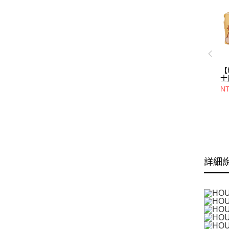
【
士
三
NT
年
詳細