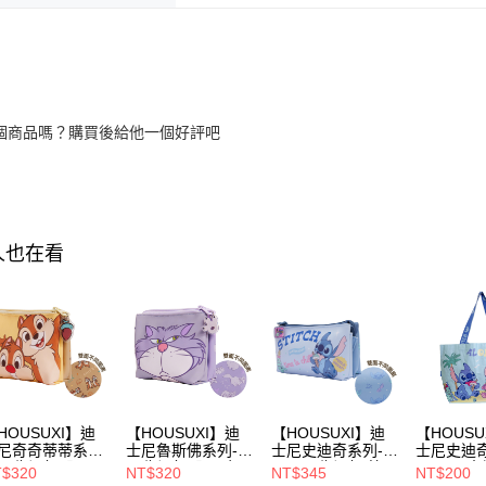
個商品嗎？購買後給他一個好評吧
人也在看
HOUSUXI】迪
【HOUSUXI】迪
【HOUSUXI】迪
【HOUSU
尼奇奇蒂蒂系列-
士尼魯斯佛系列-三
士尼史迪奇系列-加
士尼史迪奇
層收納包【5周
層收納包【5周年
長三層收納包(筆
ALOHA
$320
NT$320
NT$345
NT$200
慶↘三件75折】
慶↘三件75折】
袋)【5周年慶↘三
周年慶↘三