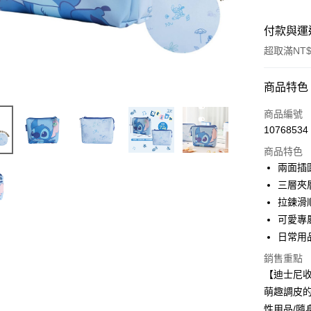
付款與運
超取滿NT$
付款方式
商品特色
信用卡一
商品編號
10768534
超商取貨
商品特色
LINE Pay
兩面插
三層夾
Apple Pay
拉鍊滑
街口支付
可愛專
日常用
悠遊付
銷售重點
Google Pa
【迪士尼
大哥付你
萌趣調皮
相關說明
性用品/隨