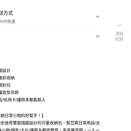
送方式
699免運
清除
紀錄
次付款
付款
圖設計
層好收納
順好拉
屬造型吊飾
品/信用卡/護照本都能裝入
y
收納日常小物的好幫手！】
分期
的史迪奇雙面插圖設計的可愛收納包，幫您將日常用品/女
身小物/鑰匙/卡片/護照全都收整齊，多夾層空間，一人一