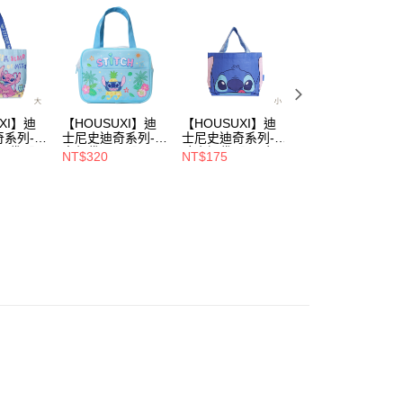
恩沛科技股份有限公司提供之「AFTEE先享後付」服務完成之
依本服務之必要範圍內提供個人資料，並將交易相關給付款項請
00，滿NT$699(含以上)免運費
讓予恩沛科技股份有限公司。
個人資料處理事宜，請瀏覽以下網址：
ee.tw/terms/#terms3
年的使用者請事先徵得法定代理人或監護人之同意方可使用
E先享後付」，若未經同意申辦者引起之損失，本公司不負相關責
XI】迪
【HOUSUXI】迪
【HOUSUXI】迪
【HOUSUXI】迪
AFTEE先享後付」時，將依據個別帳號之用戶狀況，依本公司
系列-
士尼史迪奇系列-兒
士尼史迪奇系列-大
士尼玩具總動員系
核予不同之上限額度；若仍有額度不足之情形，本公司將視審查
大提袋【5
童餐袋(A3)【5周
臉小提袋【5周年
列-三眼怪-三層收
NT$320
NT$175
NT$320
用戶進行身份認證。
件75
年慶↘三件75折】
慶↘三件75折】
納包【5周年慶↘
三件75折】
一人註冊多個帳號或使用他人資訊註冊。若發現惡意使用之情
科技股份有限公司將有權停止該用戶之使用額度並採取法律行