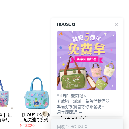
HOUSUXI
\\ 5周年慶開跑 //
五歲啦！謝謝一路陪伴我們♡
準備好多驚喜等你來發現～
周年慶開逛 →
XI】迪
【HOUSUXI】迪
【HOUSUXI】迪
【HOUSUXI】迪
系列-
士尼史迪奇系列-兒
士尼史迪奇系列-大
士尼玩具總動員系
大提袋【5
童餐袋(A3)【5周
臉小提袋【5周年
列-三眼怪-三層收
NT$320
NT$175
NT$320
回覆至 HOUSUXI
件75
年慶↘三件75折】
慶↘三件75折】
納包【5周年慶↘