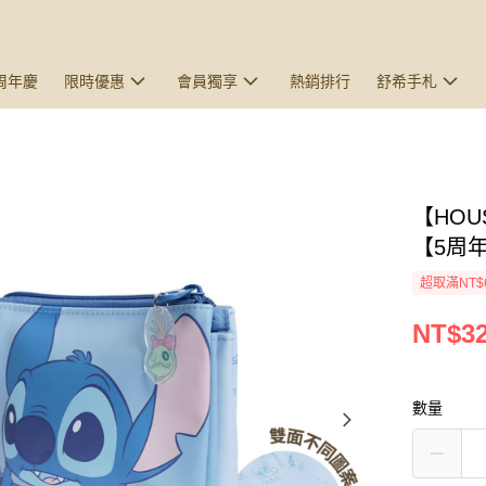
5周年慶
限時優惠
會員獨享
熱銷排行
舒希手札
【HO
【5周
超取滿NT$
NT$3
數量