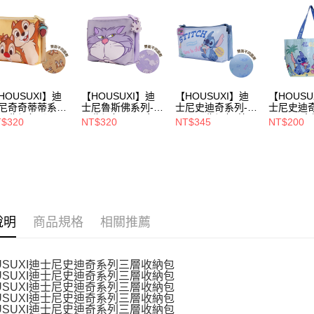
１．透過由
交易，需
每筆NT$1
求債權轉
２．關於
https://aft
３．未成
「AFTE
任。
HOUSUXI】迪
【HOUSUXI】迪
【HOUSUXI】迪
【HOUSU
４．使用「
尼奇奇蒂蒂系列-
士尼魯斯佛系列-三
士尼史迪奇系列-加
士尼史迪奇
即時審查
層收納包【5周
層收納包【5周年
長三層收納包(筆
ALOHA
$320
NT$320
NT$345
NT$200
結果請求
慶↘三件75折】
慶↘三件75折】
袋)【5周年慶↘三
周年慶↘三
件75折】
折】
５．嚴禁
形，恩沛
動。
說明
商品規格
相關推薦