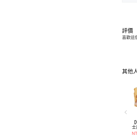
評價
喜歡這
其他
【
士
三
NT
年