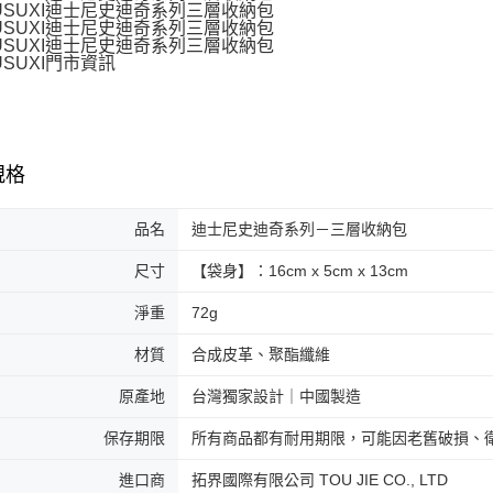
規格
品名
迪士尼史迪奇系列－三層收納包
尺寸
【袋身】：16cm x 5cm x 13cm
淨重
72g
材質
合成皮革、聚酯纖維
原產地
台灣獨家設計｜中國製造
保存期限
所有商品都有耐用期限，可能因老舊破損、
進口商
拓界國際有限公司 TOU JIE CO., LTD