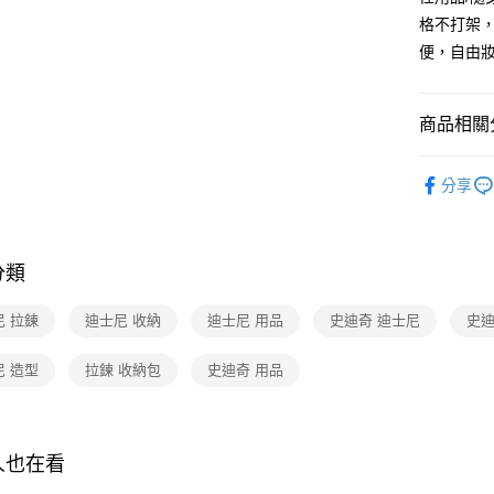
【大哥付
格不打架
AFTEE先
1.本服務
便，自由
2.付款方
相關說明
流程，驗
【關於「A
ATM付款
完成交易
AFTEE
3.實際核
便利好安
商品相關分
4.訂單成
１．簡單
消。如遇
２．便利
迪士尼系
運送方式
無法說明
３．安心
分享
【繳款方
▎休閒旅
全家取貨
1.分期款
【「AFT
醒簡訊。
每筆NT$8
﹥旅行收
１．於結帳
2.透過簡
付」結帳
分類
🎉5周年
帳／街口支
付款後全
２．訂單
３．收到繳
每筆NT$8
【注意事
／ATM／
尼 拉鍊
迪士尼 收納
迪士尼 用品
史迪奇 迪士尼
史迪
1.本服務
※ 請注意
7-11取貨
用戶於交
絡購買商品
尼 造型
拉鍊 收納包
史迪奇 用品
款買賣價
先享後付
每筆NT$8
2.基於同
※ 交易是
資料（包
是否繳費成
付款後7-1
用，由本
付客戶支
每筆NT$8
3.完整用
人也在看
【注意事
宅配