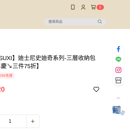
0
USUXI】迪士尼史迪奇系列-三層收納包
年慶↘三件75折】
699免運
20