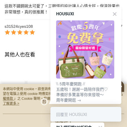
這款不鏽鋼碗太可愛了，三眼怪的設計讓人心情大好，保溫效果也
非常理想，真的很推薦！
HOUSUXI
s31524cyes108
2025/09/07
其他人也在看
\\ 5周年慶開跑 //
五歲啦！謝謝一路陪伴我們♡
本網站中使用 cookie，欲查詢有關本網站使用 cookie 方式之詳情，及若您不希
準備好多驚喜等你來發現～
望在電腦上使用 cookie 時應如何變更電腦的 cookie 設定，請參閱本網站「
隱私
權條款
」之 Cookie 聲明。您繼續使用本網站即表示您同意本公司得按本網站使
周年慶開逛 →
用條款之 Cookie 聲明使用 cookie。
了解更多 >
【HOUSUXI】迪士尼
【HOUSUXI】迪士尼
【HOUSUXI】
玩具總動員系列-三眼
玩具總動員系列-三眼
回覆至 HOUSUXI
史迪奇系列-不鏽
怪-不鏽鋼雙層隔熱碗
怪-不鏽鋼雙層隔熱碗
層隔熱碗420ml(A
NT$285
NT$235
NT$235
我知道了
730ml(A04)【5周年慶
420ml(A04)【5周年慶
【5周年慶↘三件7