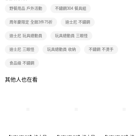
醒簡訊。
１．於結帳方式選擇「AFTEE先享後付」後，將跳轉至「AFTEE先享後付」
2.透過簡訊連結打開帳單後，可選擇「超商條碼／台灣大直營門市／銀行轉
野餐用品 戶外活動
不鏽鋼304 餐具組
付款後全家取貨
結帳頁面，進行簡訊認證並確認金額後，即可完成結帳。
帳／街口支付／iPASS MONEY」等通路繳費。
２．訂單成立數日內，您將收到繳費通知簡訊。
每筆NT$80，滿NT$699(含以上)免運費
３．收到繳費通知簡訊後14天內，點擊此簡訊中的連結，可透過四大超商／
周年慶限定 全館3件75折
迪士尼 不鏽鋼
【注意事項】
ATM／網路銀行／等多元方式進行付款，方視為交易完成。
7-11取貨付款
1.本服務係由「台灣大哥大股份有限公司」（以下簡稱本公司）所提供，讓
※ 請注意：結帳手續完成當下不需立刻繳費，但若您需要取消訂單，請聯絡
用戶於交易時，得透過本服務購買商品或服務，並由商店將買賣／分期付款
迪士尼 玩具總動員
玩具總動員 三眼怪
每筆NT$80，滿NT$699(含以上)免運費
購買商品的店家。未經商家同意取消之訂單仍視為有效，需透過AFTEE先享
買賣價金債權讓與本公司後，依約使用本公司帳單繳交帳款。
後付繳納相關費用。
2.基於同意付款使用「大哥付你分期」之契約關係目的，商店將以您的個人
付款後7-11取貨
※ 交易是否成功請以「AFTEE先享後付 」之結帳頁面顯示為準，若有關於
迪士尼 三眼怪
玩具總動員 收納
不鏽鋼 不燙手
資料（包含姓名、電話或地址）提供予台灣大哥大進項蒐集、處理及利用，
是否繳費成功／繳費後需取消欲退款等相關疑問，請聯繫「AFTEE先享後付
每筆NT$80，滿NT$699(含以上)免運費
由本公司與您本人進行分期帳單所需資料之確認、核對及更正。
客戶支援中心」
https://netprotections.freshdesk.com/support/home
3.完整用戶服務條款，請詳閱以下連結：
https://oppay.tw/userRule
食品級 不鏽鋼
宅配
【注意事項】
１．透過由恩沛科技股份有限公司提供之「AFTEE先享後付」服務完成之交
每筆NT$100，滿NT$699(含以上)免運費
其他人也在看
易，需依本服務之必要範圍內提供個人資料，並將交易相關給付款項請求債
權轉讓予恩沛科技股份有限公司。
２．關於個人資料處理事宜，請瀏覽以下網址：
https://aftee.tw/terms/#terms3
３．未成年的使用者請事先徵得法定代理人或監護人之同意方可使用
「AFTEE先享後付」，若未經同意申辦者引起之損失，本公司不負相關責
任。
４．使用「AFTEE先享後付」時，將依據個別帳號之用戶狀況，依本公司即
時審查核予不同之上限額度；若仍有額度不足之情形，本公司將視審查結果
請求用戶進行身份認證。