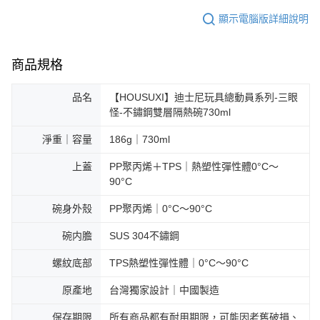
顯示電腦版詳細說明
商品規格
品名
【HOUSUXI】迪士尼玩具總動員系列-三眼
怪-不鏽鋼雙層隔熱碗730ml
淨重｜容量
186g｜730ml
上蓋
PP聚丙烯＋TPS｜熱塑性彈性體0°C～
90°C
碗身外殼
PP聚丙烯｜0°C～90°C
碗内膽
SUS 304不鏽鋼
螺紋底部
TPS熱塑性彈性體｜0°C～90°C
原產地
台灣獨家設計｜中國製造
保存期限
所有商品都有耐用期限，可能因老舊破損、