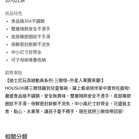
10702136
LINE Pay
商品特色
Apple Pay
食品級304不鏽鋼
雙層隔熱安全不燙手
街口支付
底部橡膠圈紋不手滑
悠遊付
保鮮密封新鮮不流失
中小尺寸好齊全
Google Pay
可子母碗堆疊收納
大哥付你分期
銷售重點
相關說明
【迪士尼玩具總動員系列-三眼怪~外星人軍團來襲!】
【大哥付你分期使用說明】
AFTEE先享後付
1.本服務由台灣大哥大提供，台灣大哥大用戶可立即使用無須另外申請。
HOUSUXI將三眼怪搬到兒童餐碗，躍上餐桌陪伴家中寶貝吃飯啦!
2.付款方式選擇「大哥付你分期」，訂單成立後會自動跳轉到大哥付的交易
相關說明
嚴選食品級不鏽鋼，安全無異味，雙層隔熱安全不燙手，底部橡膠
流程，驗證手機門號後，選擇欲分期的期數、繳款截止日，確認付款後即完
【關於「AFTEE先享後付」】
成交易。
圈紋不手滑，保鮮密封新鮮不流失，中小兩尺寸好齊全，可盛裝主
ATM付款
AFTEE先享後付是「在收到商品之後才付款」的支付方式。 讓您購物簡單
3.實際核准額度、可分期數及費用金額請依後續交易確認頁面所載為準。
便利好安心！
食、點心、水果等，讓孩子愛不釋手，現在就把三眼怪帶回家!
4.訂單成立30分鐘內，如未前往確認交易或遇審核未通過，訂單將自動取
１．簡單：不需註冊會員、不需綁卡、不需儲值。
運送方式
消。如遇「轉專審核」未通過狀況，表示未達大哥付你分期系統評分，恕無
２．便利：只要手機號碼，簡訊認證，即可結帳。
法說明評估內容。
３．安心：先確認商品／服務後，再付款。
全家取貨付款
【繳款方式說明】
相關分類
1.分期款項不併入電信帳單，「大哥付你分期」於每月結算日後寄送繳費提
每筆NT$80，滿NT$699(含以上)免運費
【「AFTEE先享後付」結帳流程】