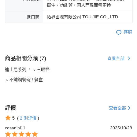
衛生、功能等，因人而異而需更換
進口商
拓界國際有限公司 TOU JIE CO., LTD
客服
商品相關分類 (7)
查看全部
迪士尼系列
﹥三眼怪
﹥不鏽鋼餐碗 / 餐盒
評價
查看全部
5
(
2
則評價
)
cosanini11
2025/10/29