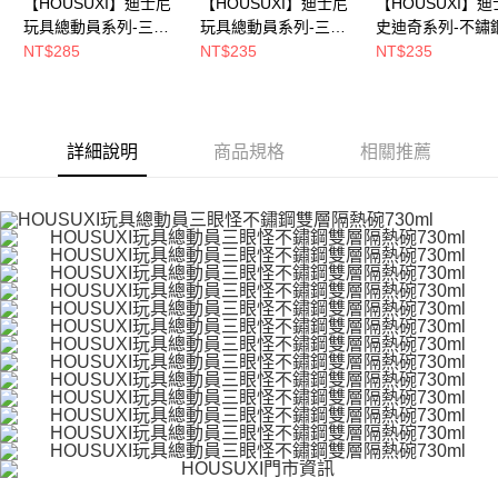
５．嚴禁一人註冊多個帳號或使用他人資訊註冊。若發現惡意使用之情形，
【HOUSUXI】迪士尼
【HOUSUXI】迪士尼
【HOUSUXI】
恩沛科技股份有限公司將有權停止該用戶之使用額度並採取法律行動。
玩具總動員系列-三眼
玩具總動員系列-三眼
史迪奇系列-不鏽
怪-不鏽鋼雙層隔熱碗
怪-不鏽鋼雙層隔熱碗
層隔熱碗420ml(A
NT$285
NT$235
NT$235
730ml(A04)【5周年慶
420ml(A04)【5周年慶
【5周年慶↘三件7
↘三件75折】
↘三件75折】
折】
詳細說明
商品規格
相關推薦