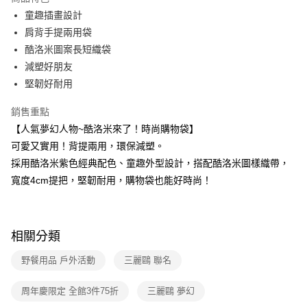
Apple Pay
童趣插畫設計
肩背手提兩用袋
街口支付
酷洛米圖案長短織袋
悠遊付
減塑好朋友
堅韌好耐用
Google Pay
銷售重點
大哥付你分期
【人氣夢幻人物~酷洛米來了！時尚購物袋】
相關說明
可愛又實用！背提兩用，環保減塑。
【大哥付你分期使用說明】
AFTEE先享後付
1.本服務由台灣大哥大提供，台灣大哥大用戶可立即使用無須另外申請。
採用酷洛米紫色經典配色、童趣外型設計，搭配酷洛米圖樣織帶，
2.付款方式選擇「大哥付你分期」，訂單成立後會自動跳轉到大哥付的交易
相關說明
寬度4cm提把，堅韌耐用，購物袋也能好時尚！
流程，驗證手機門號後，選擇欲分期的期數、繳款截止日，確認付款後即完
【關於「AFTEE先享後付」】
成交易。
ATM付款
AFTEE先享後付是「在收到商品之後才付款」的支付方式。 讓您購物簡單
3.實際核准額度、可分期數及費用金額請依後續交易確認頁面所載為準。
便利好安心！
4.訂單成立30分鐘內，如未前往確認交易或遇審核未通過，訂單將自動取
１．簡單：不需註冊會員、不需綁卡、不需儲值。
運送方式
消。如遇「轉專審核」未通過狀況，表示未達大哥付你分期系統評分，恕無
相關分類
２．便利：只要手機號碼，簡訊認證，即可結帳。
法說明評估內容。
３．安心：先確認商品／服務後，再付款。
全家取貨付款
【繳款方式說明】
野餐用品 戶外活動
三麗鷗 聯名
1.分期款項不併入電信帳單，「大哥付你分期」於每月結算日後寄送繳費提
每筆NT$80，滿NT$699(含以上)免運費
【「AFTEE先享後付」結帳流程】
醒簡訊。
１．於結帳方式選擇「AFTEE先享後付」後，將跳轉至「AFTEE先享後付」
周年慶限定 全館3件75折
三麗鷗 夢幻
2.透過簡訊連結打開帳單後，可選擇「超商條碼／台灣大直營門市／銀行轉
付款後全家取貨
結帳頁面，進行簡訊認證並確認金額後，即可完成結帳。
帳／街口支付／iPASS MONEY」等通路繳費。