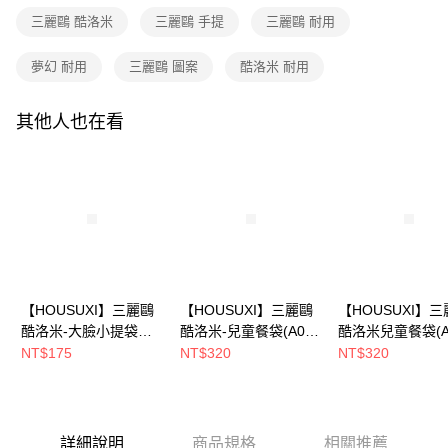
２．訂單成立數日內，您將收到繳費通知簡訊。
每筆NT$80，滿NT$699(含以上)免運費
三麗鷗 酷洛米
三麗鷗 手提
三麗鷗 耐用
３．收到繳費通知簡訊後14天內，點擊此簡訊中的連結，可透過四大超商／
【注意事項】
ATM／網路銀行／等多元方式進行付款，方視為交易完成。
7-11取貨付款
1.本服務係由「台灣大哥大股份有限公司」（以下簡稱本公司）所提供，讓
※ 請注意：結帳手續完成當下不需立刻繳費，但若您需要取消訂單，請聯絡
夢幻 耐用
三麗鷗 圖案
酷洛米 耐用
用戶於交易時，得透過本服務購買商品或服務，並由商店將買賣／分期付款
每筆NT$80，滿NT$699(含以上)免運費
購買商品的店家。未經商家同意取消之訂單仍視為有效，需透過AFTEE先享
買賣價金債權讓與本公司後，依約使用本公司帳單繳交帳款。
後付繳納相關費用。
2.基於同意付款使用「大哥付你分期」之契約關係目的，商店將以您的個人
付款後7-11取貨
※ 交易是否成功請以「AFTEE先享後付 」之結帳頁面顯示為準，若有關於
其他人也在看
資料（包含姓名、電話或地址）提供予台灣大哥大進項蒐集、處理及利用，
是否繳費成功／繳費後需取消欲退款等相關疑問，請聯繫「AFTEE先享後付
每筆NT$80，滿NT$699(含以上)免運費
由本公司與您本人進行分期帳單所需資料之確認、核對及更正。
客戶支援中心」
https://netprotections.freshdesk.com/support/home
3.完整用戶服務條款，請詳閱以下連結：
https://oppay.tw/userRule
宅配
【注意事項】
１．透過由恩沛科技股份有限公司提供之「AFTEE先享後付」服務完成之交
每筆NT$100，滿NT$699(含以上)免運費
易，需依本服務之必要範圍內提供個人資料，並將交易相關給付款項請求債
權轉讓予恩沛科技股份有限公司。
２．關於個人資料處理事宜，請瀏覽以下網址：
https://aftee.tw/terms/#terms3
３．未成年的使用者請事先徵得法定代理人或監護人之同意方可使用
【HOUSUXI】三麗鷗
【HOUSUXI】三麗鷗
【HOUSUXI】
「AFTEE先享後付」，若未經同意申辦者引起之損失，本公司不負相關責
酷洛米-大臉小提袋【5
酷洛米-兒童餐袋(A04)
酷洛米兒童餐袋(A
任。
４．使用「AFTEE先享後付」時，將依據個別帳號之用戶狀況，依本公司即
周年慶↘三件75折】
【5周年慶↘三件75
【5周年慶↘三件7
NT$175
NT$320
NT$320
時審查核予不同之上限額度；若仍有額度不足之情形，本公司將視審查結果
折】
折】
請求用戶進行身份認證。
５．嚴禁一人註冊多個帳號或使用他人資訊註冊。若發現惡意使用之情形，
恩沛科技股份有限公司將有權停止該用戶之使用額度並採取法律行動。
詳細說明
商品規格
相關推薦