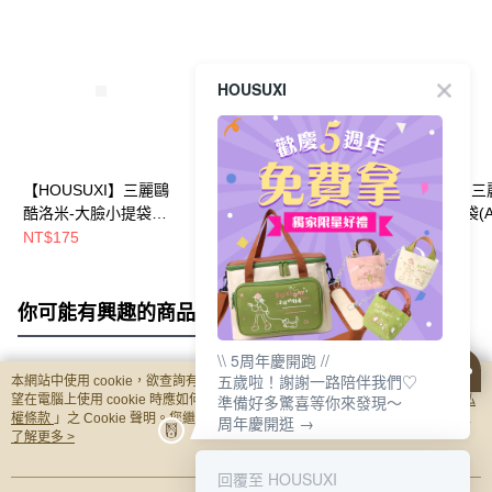
HOUSUXI
【HOUSUXI】三麗鷗
【HOUSUXI】三麗鷗
【HOUSUXI】
酷洛米-大臉小提袋【5
酷洛米-兒童餐袋(A04)
酷洛米兒童餐袋(A
周年慶↘三件75折】
【5周年慶↘三件75
【5周年慶↘三件7
NT$175
NT$320
NT$320
折】
折】
你可能有興趣的商品
全站排行
\\ 5周年慶開跑 //
五歲啦！謝謝一路陪伴我們♡
本網站中使用 cookie，欲查詢有關本網站使用 cookie 方式之詳情，及若您不希
熱門標籤
準備好多驚喜等你來發現～
望在電腦上使用 cookie 時應如何變更電腦的 cookie 設定，請參閱本網站「
隱私
權條款
」之 Cookie 聲明。您繼續使用本網站即表示您同意本公司得按本網站使
周年慶開逛 →
用條款之 Cookie 聲明使用 cookie。
了解更多 >
回覆至 HOUSUXI