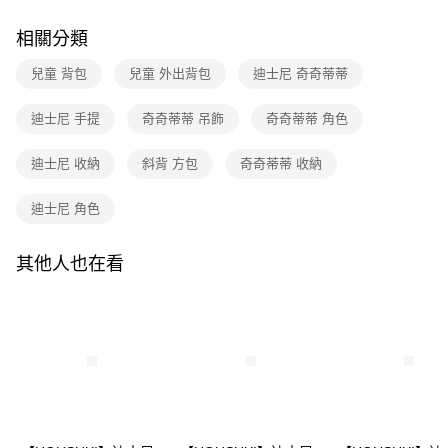
1.分期款項不併入電信帳單，「大哥付你分期」於每月結算日後寄送繳費提
每筆NT$80，滿NT$699(含以上)免運費
【「AFTEE先享後付」結帳流程】
醒簡訊。
相關分類
１．於結帳方式選擇「AFTEE先享後付」後，將跳轉至「AFTEE先享後付」
2.透過簡訊連結打開帳單後，可選擇「超商條碼／台灣大直營門市／銀行轉
付款後全家取貨
結帳頁面，進行簡訊認證並確認金額後，即可完成結帳。
帳／街口支付／iPASS MONEY」等通路繳費。
２．訂單成立數日內，您將收到繳費通知簡訊。
兒童 背包
兒童 外出背包
迪士尼 奇奇蒂蒂
每筆NT$80，滿NT$699(含以上)免運費
３．收到繳費通知簡訊後14天內，點擊此簡訊中的連結，可透過四大超商／
【注意事項】
ATM／網路銀行／等多元方式進行付款，方視為交易完成。
7-11取貨付款
迪士尼 手提
奇奇蒂蒂 吊飾
奇奇蒂蒂 角色
1.本服務係由「台灣大哥大股份有限公司」（以下簡稱本公司）所提供，讓
※ 請注意：結帳手續完成當下不需立刻繳費，但若您需要取消訂單，請聯絡
用戶於交易時，得透過本服務購買商品或服務，並由商店將買賣／分期付款
每筆NT$80，滿NT$699(含以上)免運費
購買商品的店家。未經商家同意取消之訂單仍視為有效，需透過AFTEE先享
買賣價金債權讓與本公司後，依約使用本公司帳單繳交帳款。
後付繳納相關費用。
迪士尼 收納
斜背 方包
奇奇蒂蒂 收納
2.基於同意付款使用「大哥付你分期」之契約關係目的，商店將以您的個人
付款後7-11取貨
※ 交易是否成功請以「AFTEE先享後付 」之結帳頁面顯示為準，若有關於
資料（包含姓名、電話或地址）提供予台灣大哥大進項蒐集、處理及利用，
是否繳費成功／繳費後需取消欲退款等相關疑問，請聯繫「AFTEE先享後付
每筆NT$80，滿NT$699(含以上)免運費
迪士尼 角色
由本公司與您本人進行分期帳單所需資料之確認、核對及更正。
客戶支援中心」
https://netprotections.freshdesk.com/support/home
3.完整用戶服務條款，請詳閱以下連結：
https://oppay.tw/userRule
宅配
【注意事項】
其他人也在看
１．透過由恩沛科技股份有限公司提供之「AFTEE先享後付」服務完成之交
每筆NT$100，滿NT$699(含以上)免運費
易，需依本服務之必要範圍內提供個人資料，並將交易相關給付款項請求債
權轉讓予恩沛科技股份有限公司。
２．關於個人資料處理事宜，請瀏覽以下網址：
https://aftee.tw/terms/#terms3
３．未成年的使用者請事先徵得法定代理人或監護人之同意方可使用
「AFTEE先享後付」，若未經同意申辦者引起之損失，本公司不負相關責
任。
４．使用「AFTEE先享後付」時，將依據個別帳號之用戶狀況，依本公司即
時審查核予不同之上限額度；若仍有額度不足之情形，本公司將視審查結果