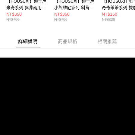
【HOUSUXI】迪士尼
【HOUSUXI】迪士尼
【HOUSUXI】
請求用戶進行身份認證。
５．嚴禁一人註冊多個帳號或使用他人資訊註冊。若發現惡意使用之情形，
米奇系列-斜背兩用吐
小熊維尼系列-斜背兩
奇奇蒂蒂系列-雙
恩沛科技股份有限公司將有權停止該用戶之使用額度並採取法律行動。
司小方包【絕版出清
用吐司小方包【絕版出
袋(百寶袋)【絕
NT$350
NT$350
NT$160
NT$700
NT$700
NT$320
↘3折起】＜售價已折
清↘3折起】＜售價已
↘3折起】＜售價
＞
折＞
＞
詳細說明
商品規格
相關推薦