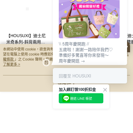
【HOUSUXI】迪士尼
【HOUSUXI】迪士尼
【HOUSUXI】
米奇系列-斜背兩用吐
小熊維尼系列-斜背兩
奇奇蒂蒂系列-雙
\\ 5周年慶開跑 //
司小方包【絕版出清
用吐司小方包【絕版出
袋(百寶袋)【絕
NT$350
NT$350
NT$160
五歲啦！謝謝一路陪伴我們♡
本網站中使用 cookie，欲查詢有關本網站使用 cookie 方式之詳情，及若您不希
NT$700
NT$700
NT$320
↘3折起】＜售價已折
清↘3折起】＜售價已
準備好多驚喜等你來發現～
↘3折起】＜售價
望在電腦上使用 cookie 時應如何變更電腦的 cookie 設定，請參閱本網站「
隱私
權條款
」之 Cookie 聲明。您繼續使用本網站即表示您同意本公司得按本網站使
周年慶開逛 →
＞
折＞
＞
用條款之 Cookie 聲明使用 cookie。
了解更多 >
你可能有興趣的商品
全站排行
回覆至 HOUSUXI
我知道了
加入綁訂領100折扣金
熱門標籤
連結 LINE 帳號