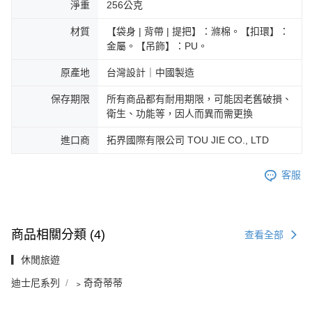
淨重
256公克
材質
【袋身 | 背帶 | 提把】：滌棉。【扣環】：
金屬。【吊飾】：PU。
原產地
台灣設計｜中國製造
保存期限
所有商品都有耐用期限，可能因老舊破損、
衛生、功能等，因人而異而需更換
進口商
拓界國際有限公司 TOU JIE CO., LTD
客服
商品相關分類 (4)
查看全部
▎休閒旅遊
迪士尼系列
﹥奇奇蒂蒂