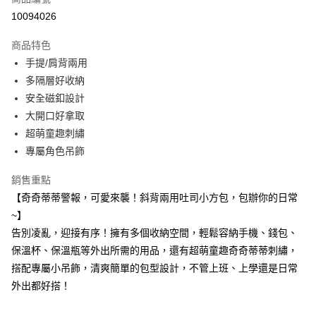
超商取貨付款
10094026
LINE Pay
商品特色
Apple Pay
手提/肩背兩用
多隔層好收納
街口支付
安全磁釦設計
悠遊付
大開口好拿取
超萌童趣刺繡
Google Pay
專屬角色吊飾
大哥付你分期
銷售重點
相關說明
【奇奇蒂蒂警報，可愛來襲！斜背兩用吐司小方包，包辦你的日常
【大哥付你分期使用說明】
AFTEE先享後付
1.本服務由台灣大哥大提供，台灣大哥大用戶可立即使用無須另外申請。
~】
2.付款方式選擇「大哥付你分期」，訂單成立後會自動跳轉到大哥付的交易
相關說明
告別凌亂，迎接有序！擁有多個收納空間，輕鬆容納手機、錢包、
流程，驗證手機門號後，選擇欲分期的期數、繳款截止日，確認付款後即完
【關於「AFTEE先享後付」】
成交易。
保溫杯、保溫瓶等外出所需的用品，還有超萌童趣奇奇蒂蒂刺繡，
ATM付款
AFTEE先享後付是「在收到商品之後才付款」的支付方式。 讓您購物簡單
3.實際核准額度、可分期數及費用金額請依後續交易確認頁面所載為準。
便利好安心！
搭配專屬小吊飾，清爽簡單的包型設計，不管上班、上學還是日常
4.訂單成立30分鐘內，如未前往確認交易或遇審核未通過，訂單將自動取
１．簡單：不需註冊會員、不需綁卡、不需儲值。
外出都好搭！
運送方式
消。如遇「轉專審核」未通過狀況，表示未達大哥付你分期系統評分，恕無
２．便利：只要手機號碼，簡訊認證，即可結帳。
法說明評估內容。
３．安心：先確認商品／服務後，再付款。
全家取貨付款
【繳款方式說明】