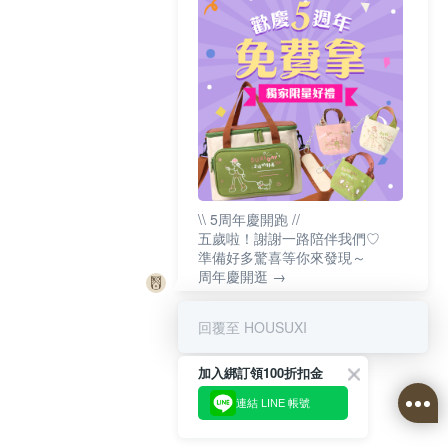
\\ 5周年慶開跑 //
五歲啦！謝謝一路陪伴我們♡
準備好多驚喜等你來發現～
周年慶開逛 →
回覆至 HOUSUXI
加入綁訂領100折扣金
連結 LINE 帳號