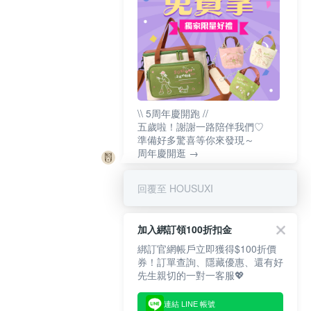
\\ 5周年慶開跑 //
五歲啦！謝謝一路陪伴我們♡
準備好多驚喜等你來發現～
周年慶開逛 →
回覆至 HOUSUXI
加入綁訂領100折扣金
綁訂官網帳戶立即獲得$100折價
券！訂單查詢、隱藏優惠、還有好
先生親切的一對一客服💖
連結 LINE 帳號