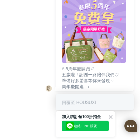
\\ 5周年慶開跑 //
五歲啦！謝謝一路陪伴我們♡
準備好多驚喜等你來發現～
周年慶開逛 →
回覆至 HOUSUXI
加入綁訂領100折扣金
連結 LINE 帳號