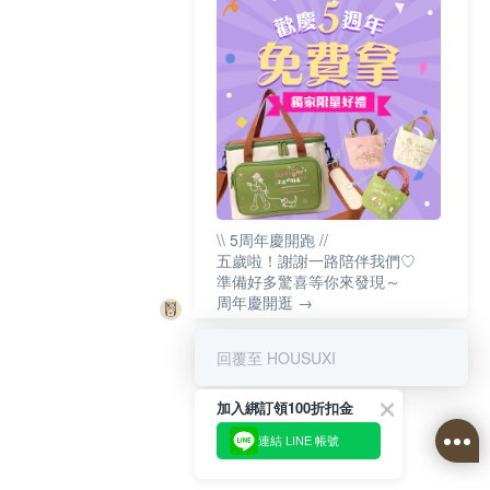
\\ 5周年慶開跑 //
五歲啦！謝謝一路陪伴我們♡
準備好多驚喜等你來發現～
周年慶開逛 →
回覆至 HOUSUXI
加入綁訂領100折扣金
連結 LINE 帳號