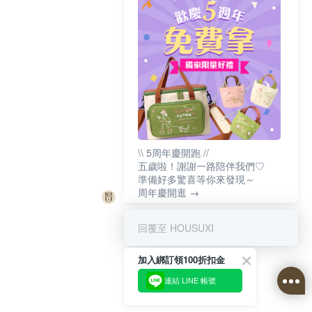
\\ 5周年慶開跑 //
五歲啦！謝謝一路陪伴我們♡
準備好多驚喜等你來發現～
周年慶開逛 →
回覆至 HOUSUXI
加入綁訂領100折扣金
連結 LINE 帳號