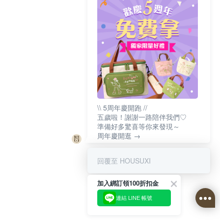
\\ 5周年慶開跑 //
五歲啦！謝謝一路陪伴我們♡
準備好多驚喜等你來發現～
周年慶開逛 →
回覆至 HOUSUXI
加入綁訂領100折扣金
連結 LINE 帳號