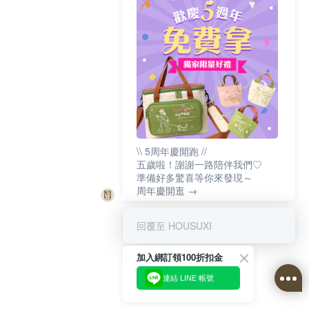
\\ 5周年慶開跑 //
五歲啦！謝謝一路陪伴我們♡
準備好多驚喜等你來發現～
周年慶開逛 →
回覆至 HOUSUXI
加入綁訂領100折扣金
連結 LINE 帳號