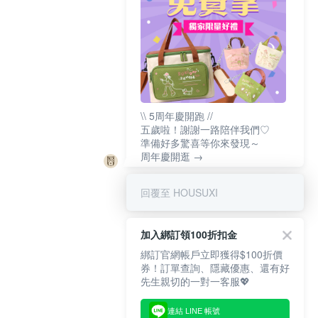
\\ 5周年慶開跑 //
五歲啦！謝謝一路陪伴我們♡
準備好多驚喜等你來發現～
周年慶開逛 →
回覆至 HOUSUXI
加入綁訂領100折扣金
綁訂官網帳戶立即獲得$100折價
券！訂單查詢、隱藏優惠、還有好
先生親切的一對一客服💖
連結 LINE 帳號